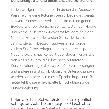
Der bisherige Stand ist offensichtlich unzureichend.
In den wenigen Jahrzehnten, in denen das Deutsche
Kaiserreich eigene Kolonien besaß, beging es bereits
schwere Menschheitsverbrechen an der indigenen
Bevölkerung. Der deutsche
Völkermord
an den Herero
und Nama in Deutsch-Südwestafrika, dem heutigen
Namibia, war einer der ersten Genozide des 20.
Jahrhunderts. In Deutsch-Südwestafrika wurden
zudem Strafarbeiterlager betrieben, die wie später im
Nationalsozialismus Konzentrationslager hießen, und
den Nazis als Vorbild für ihre noch brutaleren
Konzentrationslager dienten. Schädelvermessungen
und andere rassistisch-biologische Untersuchungen
wurden auch bereits in dieser Epoche begonnen. Bis
heute fehlt dazu eine offizielle Entschuldigung der
Bundesregierung.
Kolonialzeit als Schwachstelle einer eigentlich
sehr guten Aufarbeitung eigener Geschichte
Dabei ist die kritische Aufarbeitung der eigenen