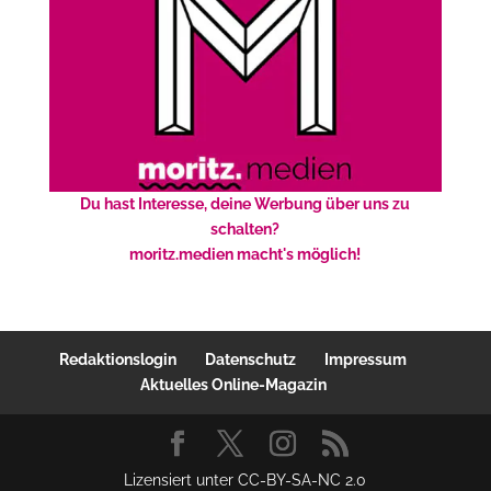
Du hast Interesse, deine Werbung über uns zu
schalten?
moritz.medien macht's möglich!
Redaktionslogin
Datenschutz
Impressum
Aktuelles Online-Magazin
Lizensiert unter CC-BY-SA-NC 2.0