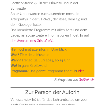
Loeffler-Straße 44, in der Brinke26 und in der
SchwalBe.
Ab 22 Uhr erwarten euch außerdem noch die
Afterpartys in der STRAZE, der Rosa, dem C9 und
dem Geologenkeller.
Das komplette Programm mit allen Acts und dem
Lageplan sowie weitere Informationen findet ihr auf
der Website des Gristuf e.V.
.
Hier nochmal alle Infos im Überblick:
Was?
Fête de la Musique
Wann?
Freitag, 21. Juni 2024, ab 14 Uhr
Wo?
In ganz Greifswald
Programm?
Das ganze Programm findet ihr
hier
.
Beitragsbild von
GrIStuf e.V.
Zur Person der Autorin
Vanessa (sie/ihr) ist für das Lehramtsstudium 2023
nach Greifswald gekommen und seit dem