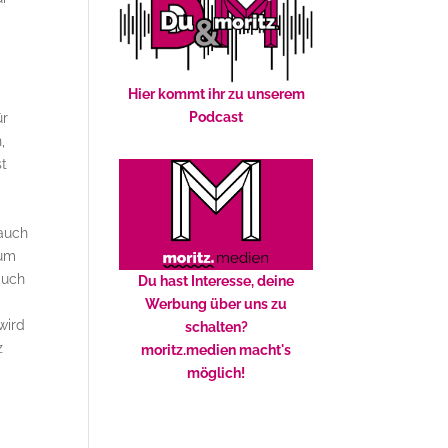
Hier kommt ihr zu unserem
Podcast
ür
,
st
 auch
aum
auch
Du hast Interesse, deine
Werbung über uns zu
wird
schalten?
z
moritz.medien macht's
möglich!