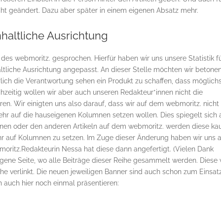
cht geändert. Dazu aber später in einem eigenen Absatz mehr.
nhaltliche Ausrichtung
 des webmoritz. gesprochen. Hierfür haben wir uns unsere Statistik f
ltliche Ausrichtung angepasst. An dieser Stelle möchten wir betonen
rlich die Verantwortung sehen ein Produkt zu schaffen, dass möglich
chzeitig wollen wir aber auch unseren Redakteur*innen nicht die
en. Wir einigten uns also darauf, dass wir auf dem webmoritz. nicht
ehr auf die hauseigenen Kolumnen setzen wollen. Dies spiegelt sich
lumnen oder den anderen Artikeln auf dem webmoritz. werden diese k
r auf Kolumnen zu setzen. Im Zuge dieser Änderung haben wir uns 
oritz.Redakteurin Nessa hat diese dann angefertigt. (Vielen Dank
igene Seite, wo alle Beiträge dieser Reihe gesammelt werden. Diese 
he verlinkt. Die neuen jeweiligen Banner sind auch schon zum Einsat
 auch hier noch einmal präsentieren: