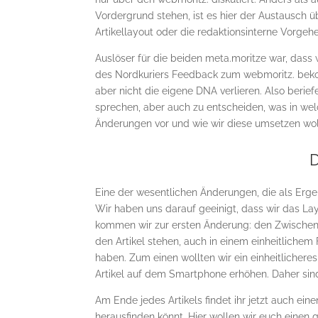
Vordergrund stehen, ist es hier der Austausch 
Artikellayout oder die redaktionsinterne Vorgeh
Auslöser für die beiden meta.moritze war, das
des Nordkuriers Feedback zum webmoritz. beko
aber nicht die eigene DNA verlieren. Also berie
sprechen, aber auch zu entscheiden, was in wel
Änderungen vor und wie wir diese umsetzen wol
D
Eine der wesentlichen Änderungen, die als Ergeb
Wir haben uns darauf geeinigt, dass wir das Lay
kommen wir zur ersten Änderung: den Zwischenü
den Artikel stehen, auch in einem einheitlichem
haben. Zum einen wollten wir ein einheitlichere
Artikel auf dem Smartphone erhöhen. Daher sind 
Am Ende jedes Artikels findet ihr jetzt auch ein
herausfinden könnt. Hier wollen wir euch einen g