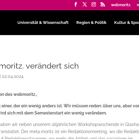
webmoritz.
m
Universität & Wissenschaft
Region & Politik
Kultur & Spo
oritz. verändert sich
|
02.04.2024
en des webmoritz.,
st einer, der ein wenig anders ist. Wir müssen reden: über uns, aber vo
ird sich mit dem Semesterstart ein wenig verändern.
 haben wir neben unserem alljährlichen Workshopwochende in Glash
nstaltet. Der meta.moritz ist ein Redaktionsmeeting, wo die Redakt
auf Redaktionssitzungen, wo mehr die Artikel und das socialisen im