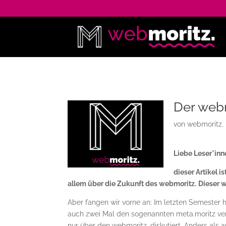
Der webm
von
webmoritz.
Liebe Leser*inn
dieser Artikel i
allem über die Zukunft des webmoritz.
Dieser w
Aber fangen wir vorne an: Im letzten Semester
auch zwei Mal den sogenannten meta.moritz vera
nur über den webmoritz. diskutiert. Anders als 