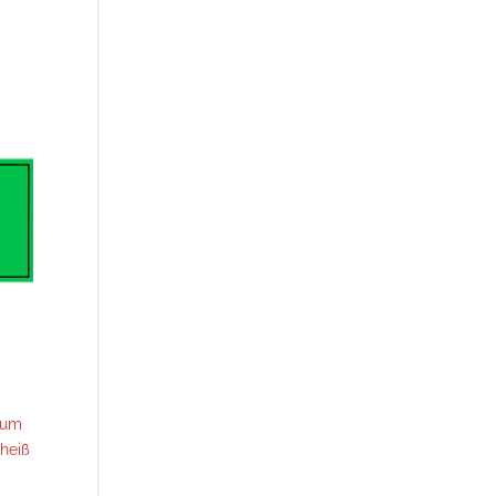
s um
 heiß