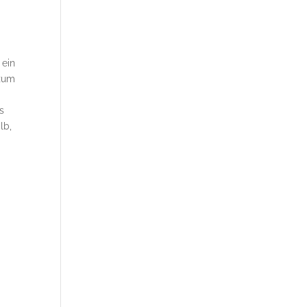
 ein
 zum
s
lb,