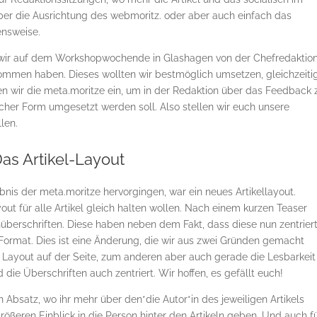
über die Ausrichtung des webmoritz. oder aber auch einfach das
ensweise.
s wir auf dem Workshopwochende in Glashagen von der Chefredaktio
mmen haben. Dieses wollten wir bestmöglich umsetzen, gleichzeiti
fen wir die meta.moritze ein, um in der Redaktion über das Feedback 
cher Form umgesetzt werden soll. Also stellen wir euch unsere
len.
as Artikel-Layout
nis der meta.moritze hervorgingen, war ein neues Artikellayout.
out für alle Artikel gleich halten wollen. Nach einem kurzen Teaser
berschriften. Diese haben neben dem Fakt, dass diese nun zentriert
 Format. Dies ist eine Änderung, die wir aus zwei Gründen gemacht
s Layout auf der Seite, zum anderen aber auch gerade die Lesbarkeit
die Überschriften auch zentriert. Wir hoffen, es gefällt euch!
en Absatz, wo ihr mehr über den*die Autor*in des jeweiligen Artikels
rößeren Einblick in die Person hinter den Artikeln geben. Und auch f