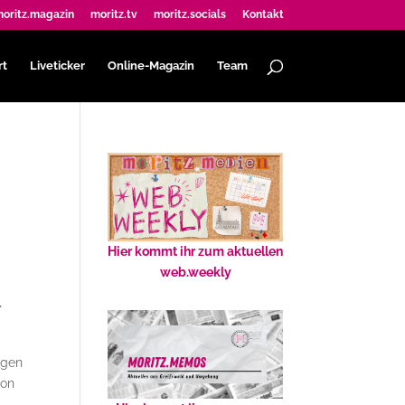
oritz.magazin
moritz.tv
moritz.socials
Kontakt
rt
Liveticker
Online-Magazin
Team
Hier kommt ihr zum aktuellen
web.weekly
r
agen
ion