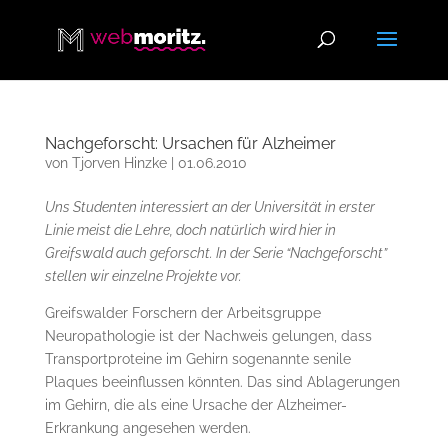
Nachgeforscht: Ursachen für Alzheimer
von
Tjorven Hinzke
|
01.06.2010
Uns Studenten interessiert an der Universität in erster
Linie meist die Lehre, doch natürlich wird hier in
Greifswald auch geforscht. In der Serie “Nachgeforscht”
stellen wir einzelne Projekte vor.
Greifswalder Forschern der Arbeitsgruppe
Neuropathologie ist der Nachweis gelungen, dass
Transportproteine im Gehirn sogenannte senile
Plaques beeinflussen könnten. Das sind Ablagerungen
im Gehirn, die als eine Ursache der Alzheimer-
Erkrankung angesehen werden.