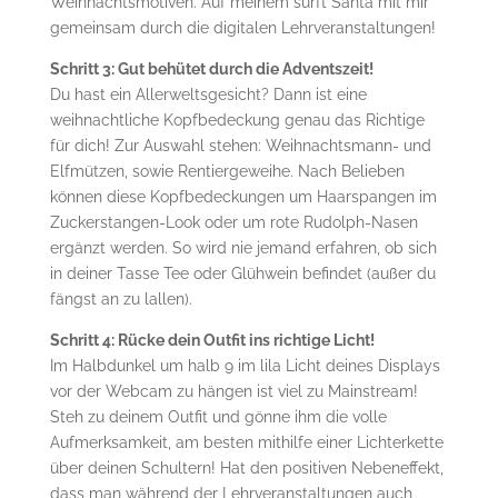
Weihnachtsmotiven. Auf meinem surft Santa mit mir
gemeinsam durch die digitalen Lehrveranstaltungen!
Schritt 3: Gut behütet durch die Adventszeit!
Du hast ein Allerweltsgesicht? Dann ist eine
weihnachtliche Kopfbedeckung genau das Richtige
für dich! Zur Auswahl stehen: Weihnachtsmann- und
Elfmützen, sowie Rentiergeweihe. Nach Belieben
können diese Kopfbedeckungen um Haarspangen im
Zuckerstangen-Look oder um rote Rudolph-Nasen
ergänzt werden. So wird nie jemand erfahren, ob sich
in deiner Tasse Tee oder Glühwein befindet (außer du
fängst an zu lallen).
Schritt 4: Rücke dein Outfit ins richtige Licht!
Im Halbdunkel um halb 9 im lila Licht deines Displays
vor der Webcam zu hängen ist viel zu Mainstream!
Steh zu deinem Outfit und gönne ihm die volle
Aufmerksamkeit, am besten mithilfe einer Lichterkette
über deinen Schultern! Hat den positiven Nebeneffekt,
dass man während der Lehrveranstaltungen auch