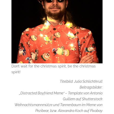
Don’t wait for the christmas spirit, be the christmas
spirit!
Titelbild: Julia Schlichtkrull
Beitragsbilder:
„Distracted Boyfriend Meme“ – Template von Antonio
Guillem auf Shutterstock
Weihnachtsmannmütze und Tannenbaum im Meme von
Pezibear, bzw. Alexandra Koch auf Pixabay