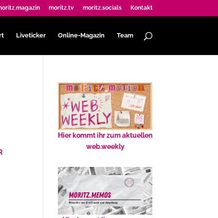
oritz.magazin
moritz.tv
moritz.socials
Kontakt
rt
Liveticker
Online-Magazin
Team
Hier kommt ihr zum aktuellen
web.weekly
R