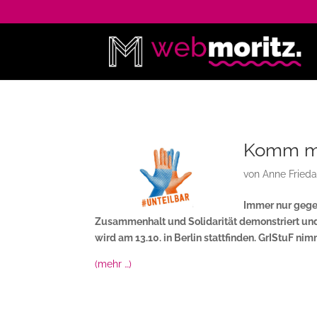
Komm mit
von
Anne Frieda
Immer nur gege
Zusammenhalt und Solidarität demonstriert un
wird am 13.10. in Berlin stattfinden. GrIStuF nim
(mehr …)