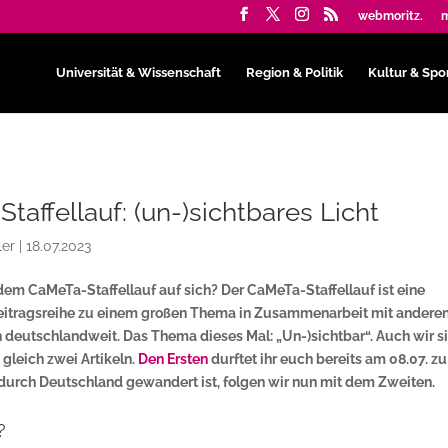
webmoritz.
m
Universität & Wissenschaft
Region & Politik
Kultur & Spo
taffellauf: (un-)sichtbares Licht
ler
|
18.07.2023
dem CaMeTa-Staffellauf auf sich? Der CaMeTa-Staffellauf ist eine
Beitragsreihe zu einem großen Thema in Zusammenarbeit mit andere
eutschlandweit. Das Thema dieses Mal: „Un-)sichtbar“. Auch wir s
 gleich zwei Artikeln.
Den Ersten
durftet ihr euch bereits am 08.07. zu
urch Deutschland gewandert ist, folgen wir nun mit dem Zweiten.
?