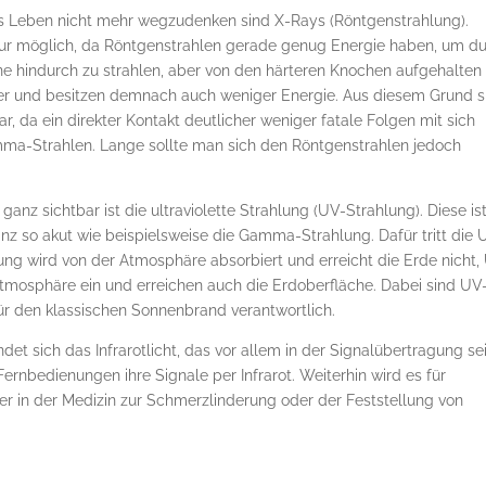
ges Leben nicht mehr wegzudenken sind X-Rays (Röntgenstrahlung).
ur möglich, da Röntgenstrahlen gerade genug Energie haben, um d
e hindurch zu strahlen, aber von den härteren Knochen aufgehalten
ger und besitzen demnach auch weniger Energie. Aus diesem Grund s
r, da ein direkter Kontakt deutlicher weniger fatale Folgen mit sich
amma-Strahlen. Lange sollte man sich den Röntgenstrahlen jedoch
ganz sichtbar ist die ultraviolette Strahlung (UV-Strahlung). Diese is
anz so akut wie beispielsweise die Gamma-Strahlung. Dafür tritt die 
lung wird von der Atmosphäre absorbiert und erreicht die Erde nicht,
atmosphäre ein und erreichen auch die Erdoberfläche. Dabei sind UV
für den klassischen Sonnenbrand verantwortlich.
t sich das Infrarotlicht, das vor allem in der Signalübertragung se
rnbedienungen ihre Signale per Infrarot. Weiterhin wird es für
n der Medizin zur Schmerzlinderung oder der Feststellung von