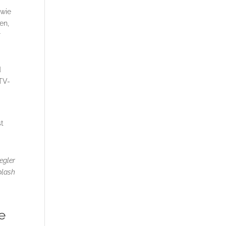
 wie
en,
r
d
 TV-
st
iegler
plash
e