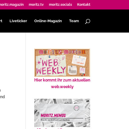
oritz.magazin
moritz.tv
moritz.socials
Kontakt
rt
Liveticker
Online-Magazin
Team
Hier kommt ihr zum aktuellen
web.weekly
n
ind