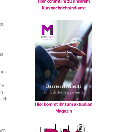
Hier kommt ihr zu unserem
Kurznachrichtendienst
et.
ne
 aus
che
nn
 ich
Hier kommt ihr zum aktuellen
Magazin
ann,