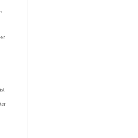
e
um
hen
e
ist
ter