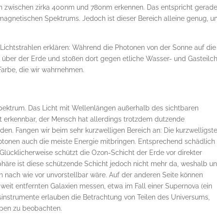
ch zwischen zirka 400nm und 780nm erkennen. Das entspricht gerad
agnetischen Spektrums. Jedoch ist dieser Bereich alleine genug, 
 Lichtstrahlen erklären: Während die Photonen von der Sonne auf die
t über der Erde und stoßen dort gegen etliche Wasser- und Gasteilc
Farbe, die wir wahrnehmen.
Spektrum. Das Licht mit Wellenlängen außerhalb des sichtbaren
kt erkennbar, der Mensch hat allerdings trotzdem dutzende
n. Fangen wir beim sehr kurzwelligen Bereich an: Die kurzwelligst
tonen auch die meiste Energie mitbringen. Entsprechend schädlich 
 Glücklicherweise schützt die Ozon-Schicht der Erde vor direkter
re ist diese schützende Schicht jedoch nicht mehr da, weshalb un
 nach wie vor unvorstellbar wäre. Auf der anderen Seite können
eit entfernten Galaxien messen, etwa im Fall einer Supernova (ein
sinstrumente erlauben die Betrachtung von Teilen des Universums,
kopen zu beobachten.