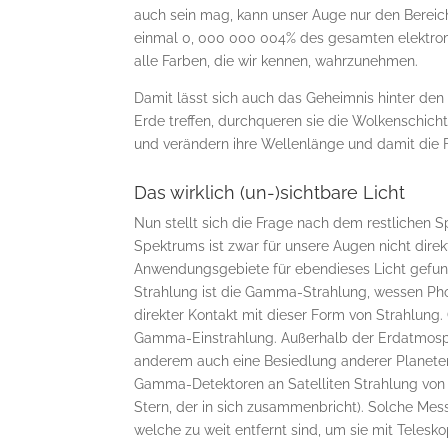
auch sein mag, kann unser Auge nur den Berei
einmal 0, 000 000 004% des gesamten elektrom
alle Farben, die wir kennen, wahrzunehmen.
Damit lässt sich auch das Geheimnis hinter den
Erde treffen, durchqueren sie die Wolkenschich
und verändern ihre Wellenlänge und damit die 
Das wirklich (un-)sichtbare Licht
Nun stellt sich die Frage nach dem restlichen 
Spektrums ist zwar für unsere Augen nicht dire
Anwendungsgebiete für ebendieses Licht gefunde
Strahlung ist die Gamma-Strahlung, wessen Pho
direkter Kontakt mit dieser Form von Strahlung.
Gamma-Einstrahlung. Außerhalb der Erdatmosphä
anderem auch eine Besiedlung anderer Planeten
Gamma-Detektoren an Satelliten Strahlung von w
Stern, der in sich zusammenbricht). Solche Mes
welche zu weit entfernt sind, um sie mit Teles