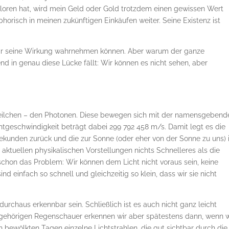
oren hat, wird mein Geld oder Gold trotzdem einen gewissen Wert
orisch in meinen zukünftigen Einkäufen weiter. Seine Existenz ist
n wir seine Wirkung wahrnehmen können. Aber warum der ganze
end in genau diese Lücke fällt: Wir können es nicht sehen, aber
 Teilchen – den Photonen. Diese bewegen sich mit der namensgebend
htgeschwindigkeit beträgt dabei 299 792 458 m/s. Damit legt es die
Sekunden zurück und die zur Sonne (oder eher von der Sonne zu uns) 
aktuellen physikalischen Vorstellungen nichts Schnelleres als die
schon das Problem: Wir können dem Licht nicht voraus sein, keine
einfach so schnell und gleichzeitig so klein, dass wir sie nicht
chaus erkennbar sein. Schließlich ist es auch nicht ganz leicht
ehörigen Regenschauer erkennen wir aber spätestens dann, wenn w
n bewölkten Tagen einzelne Lichtstrahlen, die gut sichtbar durch die