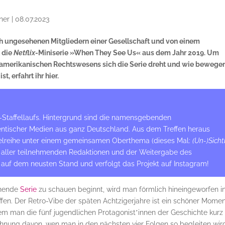
ner
|
08.07.2023
h ungesehenen Mitgliedern einer Gesellschaft und von einem
t die
Netflix
-Miniserie »When They See Us« aus dem Jahr 2019. Um
amerikanischen Rechtswesens sich die Serie dreht und wie bewege
t, erfahrt ihr hier.
Ta-Staffellaufs. Hintergrund sind die namensgebenden
entischer Medien aus ganz Deutschland. Aus dem Treffen heraus
tikelreihe unter einem gemeinsamen Oberthema (dieses Mal:
(Un-)Sich
 aller teilnehmenden Redaktionen und der Weitergabe des
bt auf dem neusten Stand und verfolgt das Projekt auf Instagram!
uhende
Serie
zu schauen beginnt, wird man förmlich hineingeworfen i
offen. Der Retro-Vibe der späten Achtzigerjahre ist ein schöner Mome
dem man die fünf jugendlichen Protagonist*innen der Geschichte kurz
hnung davon, wen man in den nächsten vier Folgen so begleiten wir