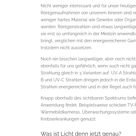
Nicht weniger interessant und für unser heuti
Röntgenaufnahmen von unserem Inneren sind n
weniger hartes Material wie Gewebe oder Organ
werden. Röntgenstrahlen sind etwas langwelli
sie erst so umfangreich in der Medizin anwendba
bringt, verglichen mit den energiereicheren G
trotzdem nicht aussetzen.
Noch ein bisschen langwelliger, aber noch nicht 
ebenfalls für uns gefährlich, wenn auch nicht g
Strahlung gleich in 3 Varianten auf: UV-A Strah
B und UV-C Strahlen dringen jedoch in die Erd
Strahlen energiereicher und in der Regel auch 
Knapp oberhalb des sichtbaren Spektrums befinde
Anwendung findet. Beispielsweise schicken TV-Fe
Wärmebildkameras, Überwachungssysteme oder i
Krebserkrankungen genutzt.
Was ist Licht denn jetzt genau?