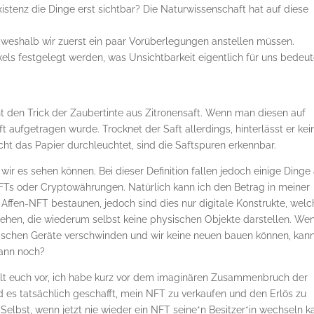
Existenz die Dinge erst sichtbar? Die Naturwissenschaft hat auf diese
r, weshalb wir zuerst ein paar Vorüberlegungen anstellen müssen.
els festgelegt werden, was Unsichtbarkeit eigentlich für uns bedeut
nnt den Trick der Zaubertinte aus Zitronensaft. Wenn man diesen auf
ft aufgetragen wurde. Trocknet der Saft allerdings, hinterlässt er kei
cht das Papier durchleuchtet, sind die Saftspuren erkennbar.
 wir es sehen können. Bei dieser Definition fallen jedoch einige Dinge
NFTs oder Cryptowährungen. Natürlich kann ich den Betrag in meiner
 Affen-NFT bestaunen, jedoch sind dies nur digitale Konstrukte, wel
hen, die wiederum selbst keine physischen Objekte darstellen. We
schen Geräte verschwinden und wir keine neuen bauen können, kann
dann noch?
ellt euch vor, ich habe kurz vor dem imaginären Zusammenbruch der
 es tatsächlich geschafft, mein NFT zu verkaufen und den Erlös zu
elbst, wenn jetzt nie wieder ein NFT seine*n Besitzer*in wechseln k