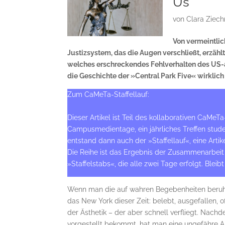
Us
von
Clara Ziech
Von vermeintlic
Justizsystem, das die Augen verschließt, erzähl
welches erschreckendes Fehlverhalten des US-
die Geschichte der »Central Park Five« wirklich is
Zum CaMeTa-Staffellauf:
Dieser Artikel ist Teil des kollaborativen CaMe
Campusmedientage, ein jährliches Treffen stud
entstand dann auch der »Staffellauf«, eine Ar
Die Reihe ist das Ergebnis der Zusammenarbeit
»Staffelstabs«, die alle zwei Tage erfolgt. Blei
Wenn man die auf wahren Begebenheiten ber
das New York dieser Zeit: belebt, ausgefallen, 
der Ästhetik – der aber schnell verfliegt. Nach
vorgestellt bekommt, hat man eine ungefähre A