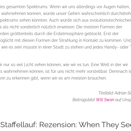
eil des gesamten Spektrums. Wenn wir uns allerdings vor Augen halten,
nne wahrnehmen können, würde unser Gehirn wahrscheinlich durchdreh
tspektrums sehen könnten. Auch würde sich aus evolutionstechnische
 als nicht sonderlich nützlich erweisen. Die meisten Formen der
rden größtenteils durch die Erdatmosphäre geblockt. Erst der
rmöglicht mit diesen Formen der Strahlung in Kontakt zu kommen. Un
n, wie es sein müsste in einer Stadt zu stehen und jedes Handy- oder
 nur so viel Licht sehen können, wie wir es tun. Eine Welt in der wir
ts wahrnehmen können, ist für uns nicht mehr vorstellbar. Demnach i
dann zu erkennen gibt, wenn wir es am meisten brauchen.
Titelbild: Adrian S
Beitragsbild:
Will Swan
auf Uns
taffellauf: Rezension: When They Se