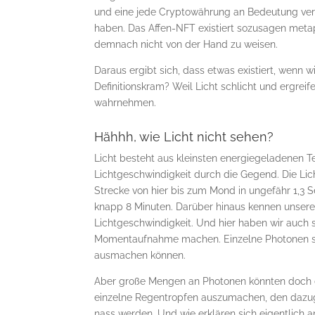
und eine jede Cryptowährung an Bedeutung verl
haben. Das Affen-NFT existiert sozusagen metaph
demnach nicht von der Hand zu weisen.
Daraus ergibt sich, dass etwas existiert, wen
Definitionskram? Weil Licht schlicht und ergreif
wahrnehmen.
Hähhh, wie Licht nicht sehen?
Licht besteht aus kleinsten energiegeladenen
Lichtgeschwindigkeit durch die Gegend. Die Lic
Strecke von hier bis zum Mond in ungefähr 1,3 
knapp 8 Minuten. Darüber hinaus kennen unsere 
Lichtgeschwindigkeit. Und hier haben wir auch 
Momentaufnahme machen. Einzelne Photonen sind 
ausmachen können.
Aber große Mengen an Photonen könnten doch dur
einzelne Regentropfen auszumachen, den dazug
nass werden. Und wie erklären sich eigentlich a