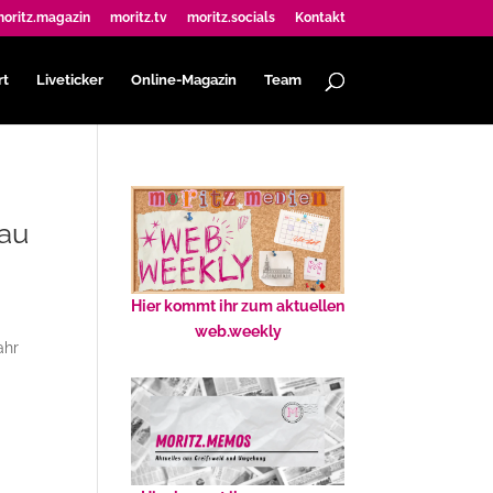
oritz.magazin
moritz.tv
moritz.socials
Kontakt
rt
Liveticker
Online-Magazin
Team
eau
Hier kommt ihr zum aktuellen
web.weekly
ahr