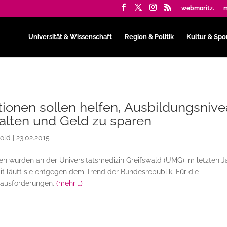
webmoritz.
m
Universität & Wissenschaft
Region & Politik
Kultur & Spo
ionen sollen helfen, Ausbildungsniv
alten und Geld zu sparen
bold
|
23.02.2015
en wurden an der Universitätsmedizin Greifswald (UMG) im letzten J
t läuft sie entgegen dem Trend der Bundesrepublik. Für die
rausforderungen.
(mehr …)