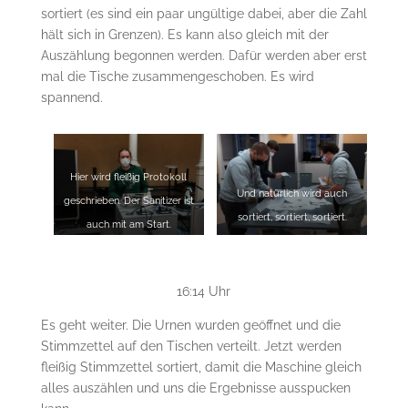
sortiert (es sind ein paar ungültige dabei, aber die Zahl
hält sich in Grenzen). Es kann also gleich mit der
Auszählung begonnen werden. Dafür werden aber erst
mal die Tische zusammengeschoben. Es wird
spannend.
Hier wird fleißig Protokoll
Und natürlich wird auch
geschrieben. Der Sanitizer ist
sortiert, sortiert, sortiert.
auch mit am Start.
16:14 Uhr
Es geht weiter. Die Urnen wurden geöffnet und die
Stimmzettel auf den Tischen verteilt. Jetzt werden
fleißig Stimmzettel sortiert, damit die Maschine gleich
alles auszählen und uns die Ergebnisse ausspucken