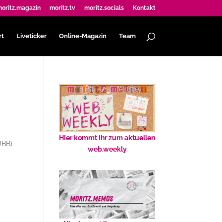
oritz.magazin
moritz.tv
moritz.socials
Kontakt
rt
Liveticker
Online-Magazin
Team
Hier kommt ihr zum aktuellen
UBB)
web.weekly