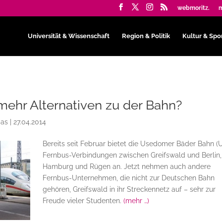
webmoritz.
m
Universität & Wissenschaft
Region & Politik
Kultur & Spo
mehr Alternativen zu der Bahn?
mas
|
27.04.2014
Bereits seit Februar bietet die Usedomer Bäder Bahn (
Fernbus-Verbindungen zwischen Greifswald und Berlin,
Hamburg und Rügen an. Jetzt nehmen auch andere
Fernbus-Unternehmen, die nicht zur Deutschen Bahn
gehören, Greifswald in ihr Streckennetz auf – sehr zur
Freude vieler Studenten.
(mehr …)