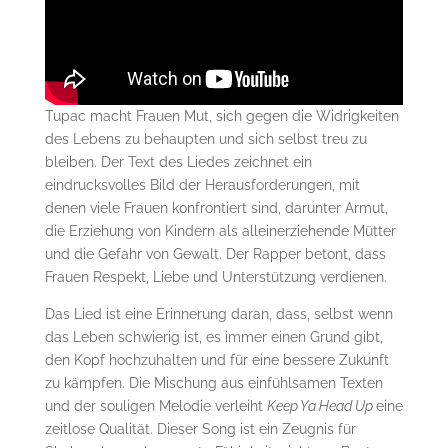
Tupac macht Frauen Mut, sich gegen die Widrigkeiten
des Lebens zu behaupten und sich selbst treu zu
bleiben. Der Text des Liedes zeichnet ein
eindrucksvolles Bild der Herausforderungen, mit
denen viele Frauen konfrontiert sind, darunter Armut,
die Erziehung von Kindern als alleinerziehende Mütter
und die Gefahr von Gewalt. Der Rapper betont, dass
Frauen Respekt, Liebe und Unterstützung verdienen.
Das Lied ist eine Erinnerung daran, dass, selbst wenn
das Leben schwierig ist, es immer einen Grund gibt,
den Kopf hochzuhalten und für eine bessere Zukunft
zu kämpfen. Die Mischung aus einfühlsamen Texten
und der souligen Melodie verleiht
Keep Ya Head Up
eine
zeitlose Qualität. Dieser Song ist ein Zeugnis für