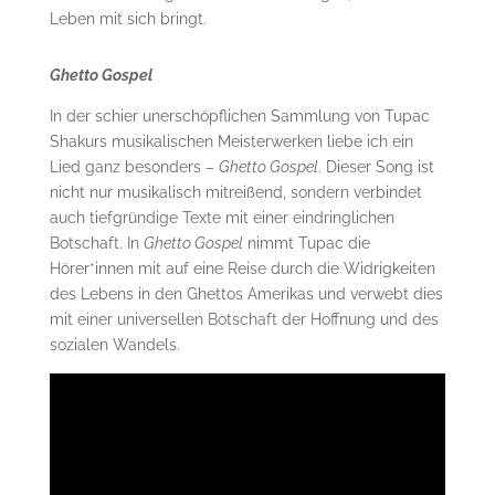
Leben mit sich bringt.
Ghetto Gospel
In der schier unerschöpflichen Sammlung von Tupac
Shakurs musikalischen Meisterwerken liebe ich ein
Lied ganz besonders –
Ghetto Gospel
. Dieser Song ist
nicht nur musikalisch mitreißend, sondern verbindet
auch tiefgründige Texte mit einer eindringlichen
Botschaft. In
Ghetto Gospel
nimmt Tupac die
Hörer*innen mit auf eine Reise durch die Widrigkeiten
des Lebens in den Ghettos Amerikas und verwebt dies
mit einer universellen Botschaft der Hoffnung und des
sozialen Wandels.