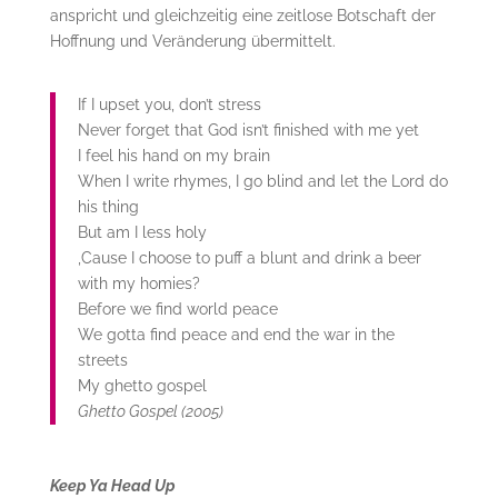
anspricht und gleichzeitig eine zeitlose Botschaft der
Hoffnung und Veränderung übermittelt.
If I upset you, don’t stress
Never forget that God isn’t finished with me yet
I feel his hand on my brain
When I write rhymes, I go blind and let the Lord do
his thing
But am I less holy
‚Cause I choose to puff a blunt and drink a beer
with my homies?
Before we find world peace
We gotta find peace and end the war in the
streets
My ghetto gospel
Ghetto Gospel (2005)
Keep Ya Head Up