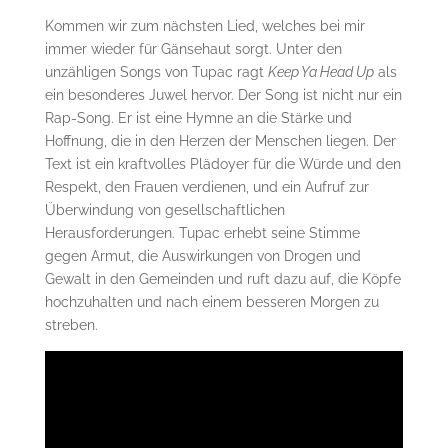
Kommen wir zum nächsten Lied, welches bei mir
immer wieder für Gänsehaut sorgt. Unter den
unzähligen Songs von Tupac ragt
Keep Ya Head Up
als
ein besonderes Juwel hervor. Der Song ist nicht nur ein
Rap-Song. Er ist eine Hymne an die Stärke und
Hoffnung, die in den Herzen der Menschen liegen. Der
Text ist ein kraftvolles Plädoyer für die Würde und den
Respekt, den Frauen verdienen, und ein Aufruf zur
Überwindung von gesellschaftlichen
Herausforderungen. Tupac erhebt seine Stimme
gegen Armut, die Auswirkungen von Drogen und
Gewalt in den Gemeinden und ruft dazu auf, die Köpfe
hochzuhalten und nach einem besseren Morgen zu
streben.