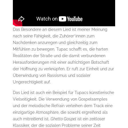
Das Besondere an diesem Lied ist meiner Meinung
nach seine Fähigkeit, die Zuhörer*innen zum
Nachdenken anzuregen und gleichzeitig zum
Mitfühlen zu bewegen. Tupac schafft es, die harten
Realitäten der Straße und die damit verbundenen
Herausforderungen mit einer aufrichtigen Botschaft
der Hoffnung zu verknüpfen. Er ruft zur Einheit und zur
Überwindung von Rassismus und sozialer
Ungerechtigkeit auf.
Das Lied ist auch ein Beispiel für Tupacs künstlerische
Vielseitigkeit. Die Verwendung von Gospelsamples
und der melodische Refrain verleihen dem Track eine
einzigartige Atmosphäre, die sowohl ergreifend als
auch mitreißend ist.
Ghetto Gospel
ist ein zeitloser
Klassiker, der die sozialen Probleme seiner Zeit