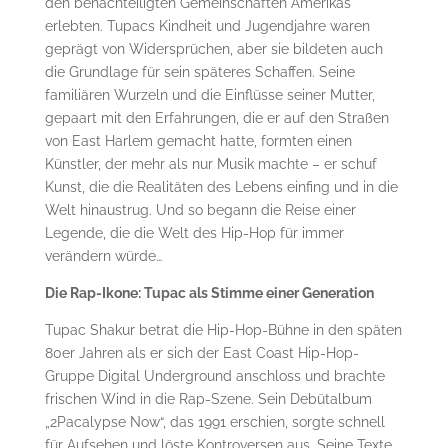
den benachteiligten Gemeinschaften Amerikas
erlebten. Tupacs Kindheit und Jugendjahre waren
geprägt von Widersprüchen, aber sie bildeten auch
die Grundlage für sein späteres Schaffen. Seine
familiären Wurzeln und die Einflüsse seiner Mutter,
gepaart mit den Erfahrungen, die er auf den Straßen
von East Harlem gemacht hatte, formten einen
Künstler, der mehr als nur Musik machte – er schuf
Kunst, die die Realitäten des Lebens einfing und in die
Welt hinaustrug. Und so begann die Reise einer
Legende, die die Welt des Hip-Hop für immer
verändern würde…
Die Rap-Ikone: Tupac als Stimme einer Generation
Tupac Shakur betrat die Hip-Hop-Bühne in den späten
80er Jahren als er sich der East Coast Hip-Hop-
Gruppe Digital Underground anschloss und brachte
frischen Wind in die Rap-Szene. Sein Debütalbum
„2Pacalypse Now“, das 1991 erschien, sorgte schnell
für Aufsehen und löste Kontroversen aus. Seine Texte