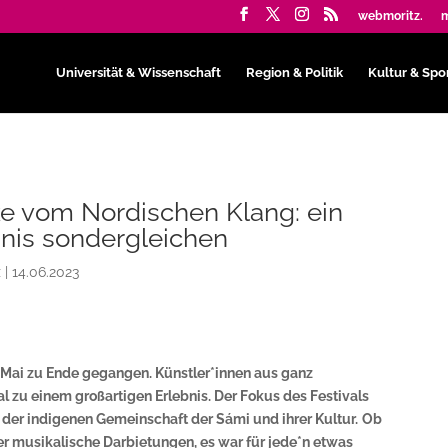
webmoritz.
m
Universität & Wissenschaft
Region & Politik
Kultur & Spo
e vom Nordischen Klang: ein
nis sondergleichen
z
|
14.06.2023
. Mai zu Ende gegangen. Künstler*innen aus ganz
l zu einem großartigen Erlebnis.
Der Fokus des Festivals
 der indigenen Gemeinschaft der Sámi und ihrer Kultur.
Ob
er musikalische Darbietungen, es war für jede*n etwas