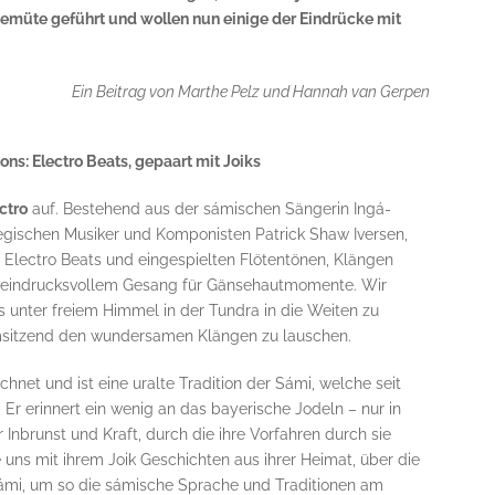
Gemüte geführt und wollen nun einige der Eindrücke mit
Ein Beitrag von Marthe Pelz und Hannah van Gerpen
ons: Electro Beats, gepaart mit Joiks
ctro
auf. Bestehend aus der sámischen Sängerin Ingá-
ischen Musiker und Komponisten Patrick Shaw Iversen,
s Electro Beats und eingespielten Flötentönen, Klängen
ie eindrucksvollem Gesang für Gänsehautmomente. Wir
s unter freiem Himmel in der Tundra in die Weiten zu
sitzend den wundersamen Klängen zu lauschen.
chnet und ist eine uralte Tradition der Sámi, welche seit
Er erinnert ein wenig an das bayerische Jodeln – nur in
r Inbrunst und Kraft, durch die ihre Vorfahren durch sie
 uns mit ihrem Joik Geschichten aus ihrer Heimat, über die
ámi, um so die sámische Sprache und Traditionen am