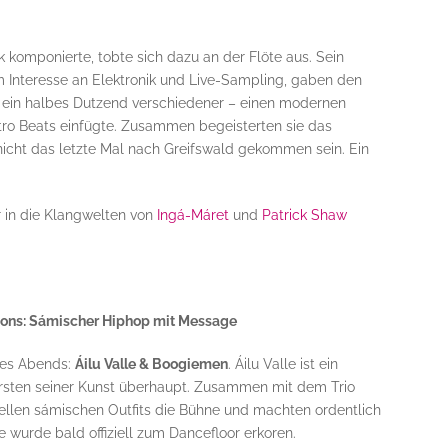
k komponierte, tobte sich dazu an der Flöte aus. Sein
m Interesse an Elektronik und Live-Sampling, gaben den
t ein halbes Dutzend verschiedener – einen modernen
ectro Beats einfügte. Zusammen begeisterten sie das
nicht das letzte Mal nach Greifswald gekommen sein. Ein
er in die Klangwelten von
Ingá-Máret
und
Patrick Shaw
ons: Sámischer Hiphop mit Message
des Abends:
Áilu Valle & Boogiemen
. Áilu Valle ist ein
rsten seiner Kunst überhaupt. Zusammen mit dem Trio
nellen sámischen Outfits die Bühne und machten ordentlich
 wurde bald offiziell zum Dancefloor erkoren.