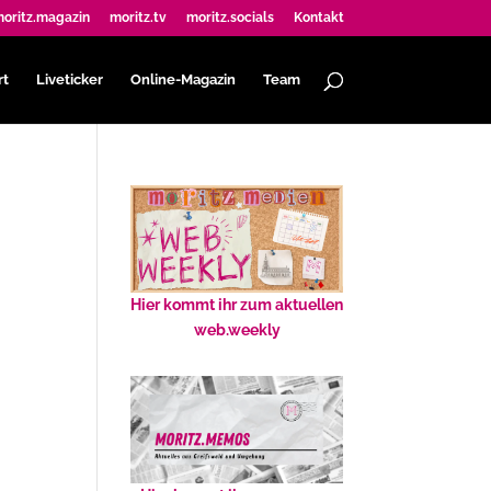
oritz.magazin
moritz.tv
moritz.socials
Kontakt
rt
Liveticker
Online-Magazin
Team
Hier kommt ihr zum aktuellen
web.weekly