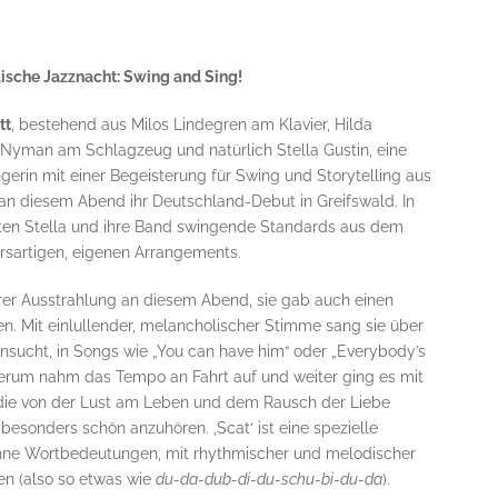
sche Jazznacht: Swing and Sing!
tt
, bestehend aus Milos Lindegren am Klavier, Hilda
 Nyman am Schlagzeug und natürlich Stella Gustin, eine
gerin mit einer Begeisterung für Swing und Storytelling aus
 diesem Abend ihr Deutschland-Debut in Greifswald. In
ten Stella und ihre Band swingende Standards aus dem
sartigen, eigenen Arrangements.
ihrer Ausstrahlung an diesem Abend, sie gab auch einen
. Mit einlullender, melancholischer Stimme sang sie über
nsucht, in Songs wie „You can have him“ oder „Everybody’s
erum nahm das Tempo an Fahrt auf und weiter ging es mit
 die von der Lust am Leben und dem Rausch der Liebe
 besonders schön anzuhören. ‚Scat‘ ist eine spezielle
ohne Wortbedeutungen, mit rhythmischer und melodischer
en (also so etwas wie
du-da-dub-di-du-schu-bi-du-da
).