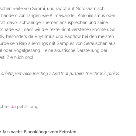
nischen Seite von Sápmi, und rappt auf Nordsaamisch,
e handeln von Dingen wie Klimawandel, Kolonialismus oder
cht davor schwierige Themen anzusprechen und seine
chade war, dass wir die Texte nicht verstehen konnten. So
tiv, besonders da Rhythmus und Rapflow bei den meisten
urde sein Rap allerdings mit Samples von Geräuschen aus
l oder Vogelgesang – eine akustische Darstellung der
t. Ziemlich cool!
es shield from reconnecting / And that furthers the chronic fobias
chte,
da
geht’s lang.
Jazznacht: Pianoklänge vom Feinsten