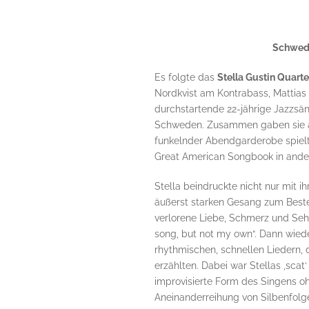
Schwedi
Es folgte das
Stella Gustin Quarte
Nordkvist am Kontrabass, Mattias
durchstartende 22-jährige Jazzsän
Schweden. Zusammen gaben sie an
funkelnder Abendgarderobe spiel
Great American Songbook in ander
Stella beindruckte nicht nur mit 
äußerst starken Gesang zum Besten
verlorene Liebe, Schmerz und Seh
song, but not my own“. Dann wied
rhythmischen, schnellen Liedern,
erzählten. Dabei war Stellas ‚scat‘
improvisierte Form des Singens 
Aneinanderreihung von Silbenfolg