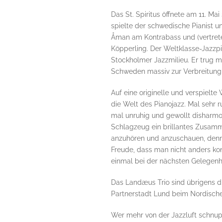
Das St. Spiritus öffnete am 11. Mai
spielte der schwedische Pianist
Åman am Kontrabass und (vertret
Köpperling. Der Weltklasse-Jazzpia
Stockholmer Jazzmilieu. Er trug m
Schweden massiv zur Verbreitung
Auf eine originelle und verspielte
die Welt des Pianojazz. Mal sehr 
mal unruhig und gewollt disharmo
Schlagzeug ein brillantes Zusamme
anzuhören und anzuschauen, denn d
Freude, dass man nicht anders kon
einmal bei der nächsten Gelegenhe
Das Landæus Trio sind übrigens d
Partnerstadt Lund beim Nordische
Wer mehr von der Jazzluft schnu