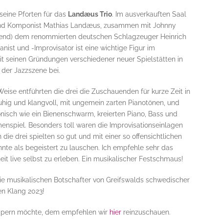
 seine Pforten für das
Landæus Trio
. Im ausverkauften Saal
 und Komponist Mathias Landæus, zusammen mit Johnny
end) dem renommierten deutschen Schlagzeuger Heinrich
nist und -Improvisator ist eine wichtige Figur im
it seinen Gründungen verschiedener neuer Spielstätten in
 der Jazzszene bei.
 Weise entführten die drei die Zuschauenden für kurze Zeit in
ruhig und klangvoll, mit ungemein zarten Pianotönen, und
nisch wie ein Bienenschwarm, kreierten Piano, Bass und
nspiel. Besonders toll waren die Improvisationseinlagen
ie drei spielten so gut und mit einer so offensichtlichen
nte als begeistert zu lauschen. Ich empfehle sehr das
it live selbst zu erleben. Ein musikalischer Festschmaus!
ie musikalischen Botschafter von Greifswalds schwedischer
n Klang 2023!
ppern möchte, dem empfehlen wir
hier
reinzuschauen.