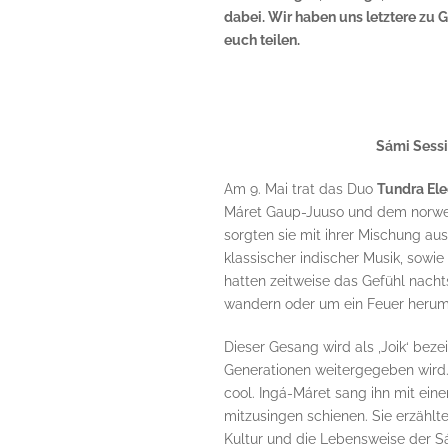
dabei. Wir haben uns letztere zu 
euch teilen.
Sámi Sessi
Am 9. Mai trat das Duo
Tundra Ele
Máret Gaup-Juuso und dem norweg
sorgten sie mit ihrer Mischung au
klassischer indischer Musik, sow
hatten zeitweise das Gefühl nacht
wandern oder um ein Feuer herum
Dieser Gesang wird als ‚Joik‘ bezei
Generationen weitergegeben wird. 
cool. Ingá-Máret sang ihn mit eine
mitzusingen schienen. Sie erzählte
Kultur und die Lebensweise der S