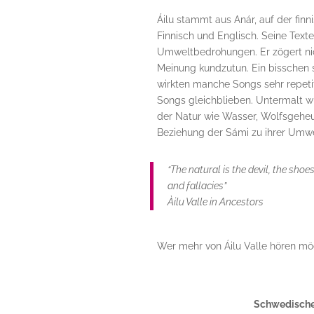
Áilu stammt aus Anár, auf der fin
Finnisch und Englisch. Seine Text
Umweltbedrohungen. Er zögert ni
Meinung kundzutun. Ein bisschen s
wirkten manche Songs sehr repeti
Songs gleichblieben. Untermalt w
der Natur wie Wasser, Wolfsgeheu
Beziehung der Sámi zu ihrer Umwel
“The natural is the devil, the sho
and fallacies”
Àilu Valle in
Ancestors
Wer mehr von Áilu Valle hören mö
Schwedische 