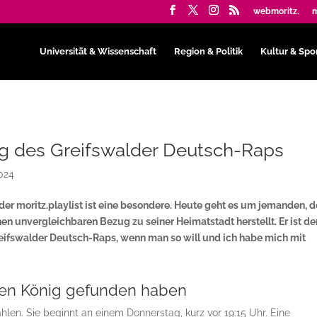
webmoritz.
m
Universität & Wissenschaft
Region & Politik
Kultur & Spo
g des Greifswalder Deutsch-Raps
2024
er moritz.playlist ist eine besondere. Heute geht es um jemanden, de
nen unvergleichbaren Bezug zu seiner Heimatstadt herstellt. Er ist de
eifswalder Deutsch-Raps, wenn man so will und ich habe mich mit
den König gefunden haben
hlen. Sie beginnt an einem Donnerstag, kurz vor 19:15 Uhr. Eine