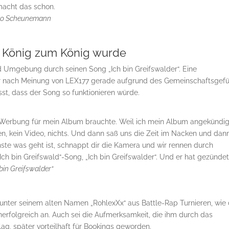
 macht das schon.
Rico Scheunemann
 König zum König wurde
 Umgebung durch seinen Song „Ich bin Greifswalder“. Eine
r nach Meinung von LEX177 gerade aufgrund des Gemeinschaftsgefü
sst, dass der Song so funktionieren würde.
 Werbung für mein Album brauchte. Weil ich mein Album angekündig
en, kein Video, nichts. Und dann saß uns die Zeit im Nacken und dan
ste was geht ist, schnappt dir die Kamera und wir rennen durch
ch bin Greifswald“-Song, „Ich bin Greifswalder“. Und er hat gezündet
bin Greifswalder“
 unter seinem alten Namen „RohlexXx“ aus Battle-Rap Turnieren, wi
nerfolgreich an. Auch sei die Aufmerksamkeit, die ihm durch das
 lag, später vorteilhaft für Bookings geworden.