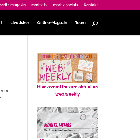
oritz.magazin
moritz.tv
moritz.socials
Kontakt
rt
Liveticker
Online-Magazin
Team
Hier kommt ihr zum aktuellen
r in
web.weekly
r