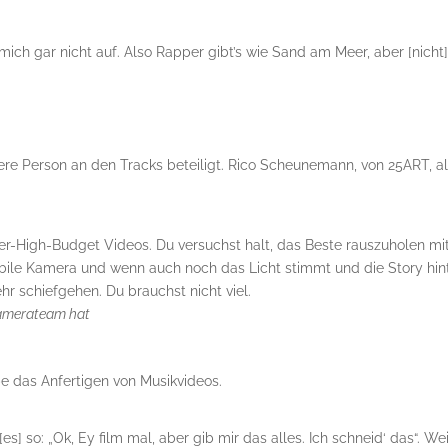
ch mich gar nicht auf. Also Rapper gibt’s wie Sand am Meer, aber [nicht
re Person an den Tracks beteiligt. Rico Scheunemann, von 25ART, a
r-High-Budget Videos. Du versuchst halt, das Beste rauszuholen mi
bile Kamera und wenn auch noch das Licht stimmt und die Story hin
r schiefgehen. Du brauchst nicht viel.
 Kamerateam hat
e das Anfertigen von Musikvideos.
s] so: „Ok, Ey film mal, aber gib mir das alles. Ich schneid‘ das“. Wei