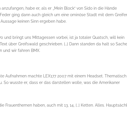
anzufangen, habe er, als er „Mein Block“ von Sido in die Hände
 Feder ging dann auch gleich um eine ominöse Stadt mit dem Greife
r Aussage keinen Sinn ergeben habe.
 und bringt uns Mittagessen vorbei, ist ja totaler Quatsch, will kein
Text über Greifswald geschrieben. […] Dann standen da halt so Sach
en und wir fahren BMX.
Erste Aufnahmen machte LEX177 2007 mit einem Headset. Thematisch
u. So wusste er, dass er das darstellen wolle, was die Amerikaner
e Frauenthemen haben, auch mit 13, 14, [..] Ketten. Alles. Hauptsäch