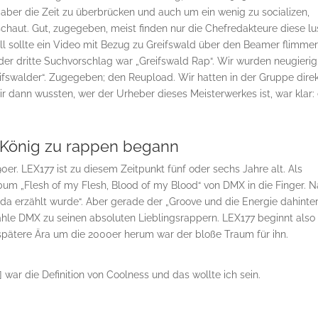
aber die Zeit zu überbrücken und auch um ein wenig zu socializen,
haut. Gut, zugegeben, meist finden nur die Chefredakteure diese lus
all sollte ein Video mit Bezug zu Greifswald über den Beamer flimmer
der dritte Suchvorschlag war „Greifswald Rap“. Wir wurden neugierig
eifswalder“. Zugegeben; den Reupload. Wir hatten in der Gruppe dire
r dann wussten, wer der Urheber dieses Meisterwerkes ist, war klar:
 König zu rappen begann
0er. LEX177 ist zu diesem Zeitpunkt fünf oder sechs Jahre alt. Als
m „Flesh of my Flesh, Blood of my Blood“ von DMX in die Finger. 
da erzählt wurde“. Aber gerade der „Groove und die Energie dahinter
ähle DMX zu seinen absoluten Lieblingsrappern. LEX177 beginnt also
spätere Ära um die 2000er herum war der bloße Traum für ihn.
 war die Definition von Coolness und das wollte ich sein.