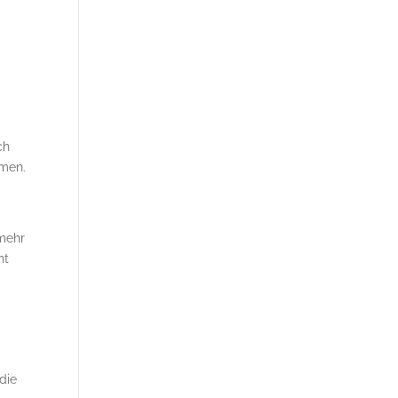
ch
amen.
 mehr
ht
die