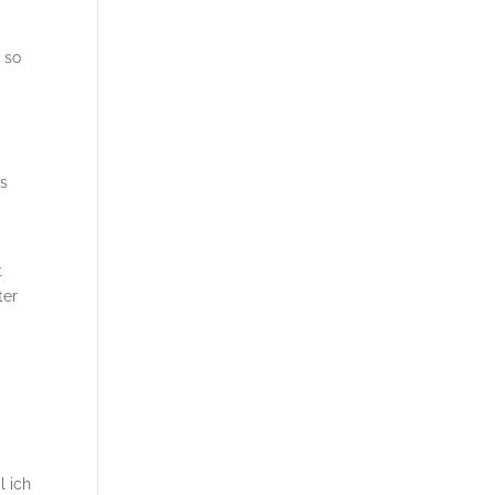
] so
ls
t
ter
l ich