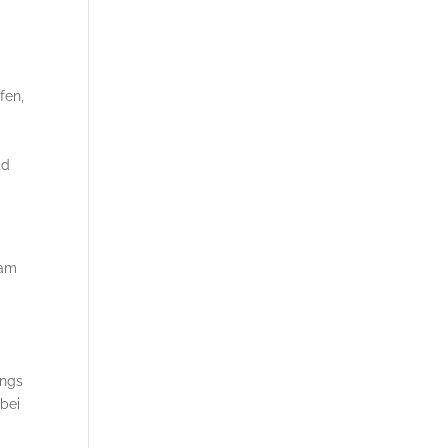
fen,
ad
kam
ongs
bei