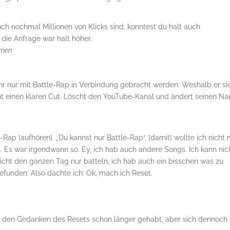
ch nochmal Millionen von Klicks sind, konntest du halt auch
ie Anfrage war halt höher.
hmen
ehr nur mit Battle-Rap in Verbindung gebracht werden. Weshalb er si
cht einen klaren Cut. Löscht den YouTube-Kanal und ändert seinen N
Rap [aufhören]. „Du kannst nur Battle-Rap“, [damit] wollte ich nicht
 Es war irgendwann so: Ey, ich hab auch andere Songs. Ich kann nic
icht den ganzen Tag nur batteln, ich hab auch ein bisschen was zu
efunden. Also dachte ich: Ok, mach ich Reset.
d den Gedanken des Resets schon länger gehabt, aber sich dennoch 