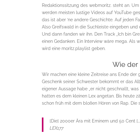
Redaktionssitzung des webmoritz. steht an. Um 
werden meisten lustige Videos auf YouTube gesc
das ist aber ’ne andere Geschichte. Auf jeden F
Also Greifswald in die Suchleiste eingeben und 
Und dann fanden wir ihn. Den Track „Ich bin Gr
einen Gedanken. Ein Interview wäre mega. Als wi
wird eine moritz.playlist geben.
Wie der
Wir machen eine kleine Zeitreise ans Ende der 9
Geschenk seiner Schwester bekommt er das Albu
eigener Aussage habe „er nicht geschnallt, was 
hatten es dem kleinen Lex angetan. Bis heute z
schon früh mit dem bloßen Hören von Rap. Die 
[Die] 2000er Ära mit Eminem und 50 Cent […]
LEX177