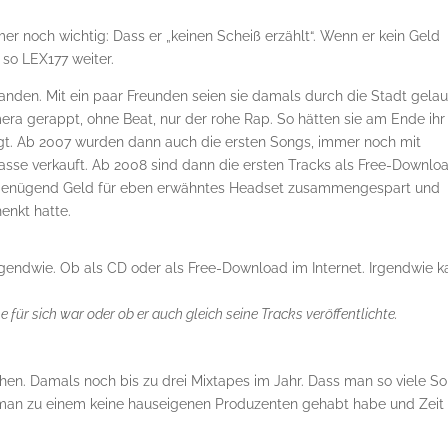
er noch wichtig: Dass er „keinen Scheiß erzählt“. Wenn er kein Geld
 so LEX177 weiter.
anden. Mit ein paar Freunden seien sie damals durch die Stadt gelau
era gerappt, ohne Beat, nur der rohe Rap. So hätten sie am Ende ihr
t. Ab 2007 wurden dann auch die ersten Songs, immer noch mit
asse verkauft. Ab 2008 sind dann die ersten Tracks als Free-Downlo
ch genügend Geld für eben erwähntes Headset zusammengespart und
enkt hatte.
rgendwie. Ob als CD oder als Free-Download im Internet. Irgendwie 
e für sich war oder ob er auch gleich seine Tracks veröffentlichte.
ichen. Damals noch bis zu drei Mixtapes im Jahr. Dass man so viele S
 man zu einem keine hauseigenen Produzenten gehabt habe und Zeit 