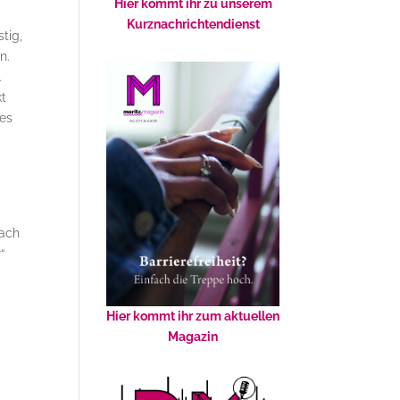
Hier kommt ihr zu unserem
Kurznachrichtendienst
tig,
n.
.
kt
 es
Nach
“
Hier kommt ihr zum aktuellen
Magazin