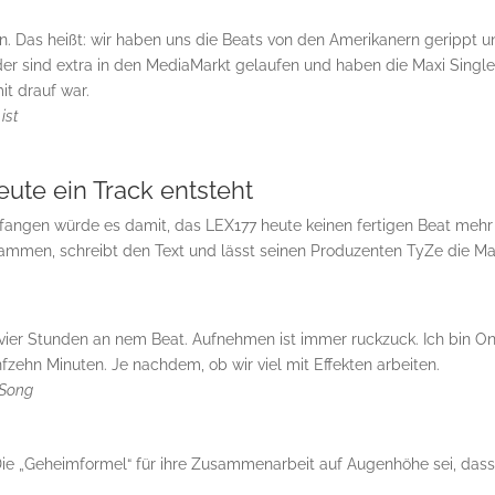
n. Das heißt: wir haben uns die Beats von den Amerikanern gerippt u
er sind extra in den MediaMarkt gelaufen und haben die Maxi Singl
it drauf war.
ist
ute ein Track entsteht
nfangen würde es damit, das LEX177 heute keinen fertigen Beat mehr
ammen, schreibt den Text und lässt seinen Produzenten TyZe die M
vier Stunden an nem Beat. Aufnehmen ist immer ruckzuck. Ich bin O
fzehn Minuten. Je nachdem, ob wir viel mit Effekten arbeiten.
 Song
Die „Geheimformel“ für ihre Zusammenarbeit auf Augenhöhe sei, das