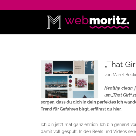
„That Gi
von
Maret Beck
Healthy, clean,
um „That Girl“ 
sorgen, dass du dich in dein perfektes Ich wand
Trend für Gefahren birgt, erfährst du hier.
Ich bin jetzt mal ganz ehrlich: Ich bin genervt
damit voll gespült. In den Reels und Videos sehe