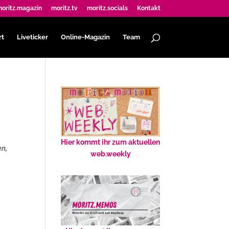
oritz.magazin
moritz.tv
moritz.socials
Kontakt
rt
Liveticker
Online-Magazin
Team
Hier kommt ihr zum aktuellen
en,
web.weekly