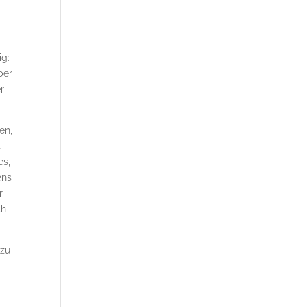
ig:
ber
r
en,
.
es,
ens
r
ch
 zu