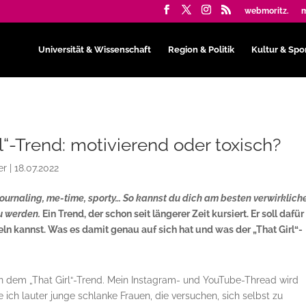
webmoritz.
m
Universität & Wissenschaft
Region & Politik
Kultur & Spo
rl“-Trend: motivierend oder toxisch?
er
|
18.07.2022
 journaling, me-time, sporty… So kannst du dich am besten verwirklich
zu werden.
Ein Trend, der schon seit längerer Zeit kursiert. Er soll dafür
eln kannst. Was es damit genau auf sich hat und was der „That Girl“-
 von dem „That Girl“-Trend. Mein Instagram- und YouTube-Thread wird
 ich lauter junge schlanke Frauen, die versuchen, sich selbst zu