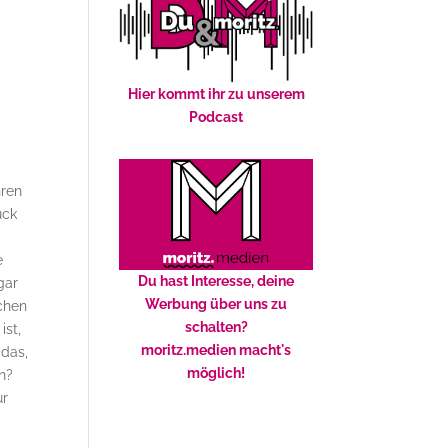
Hier kommt ihr zu unserem
Podcast
hren
uck
e
Du hast Interesse, deine
gar
Werbung über uns zu
schen
schalten?
ist,
moritz.medien macht's
 das,
möglich!
en?
ur