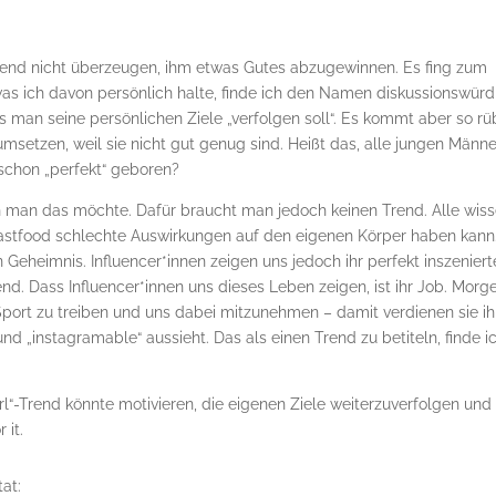
end nicht überzeugen, ihm etwas Gutes abzugewinnen. Es fing zum
s ich davon persönlich halte, finde ich den Namen diskussionswürd
s man seine persönlichen Ziele „verfolgen soll“. Es kommt aber so rü
msetzen, weil sie nicht gut genug sind. Heißt das, alle jungen Männe
schon „perfekt“ geboren?
nn man das möchte. Dafür braucht man jedoch keinen Trend. Alle wiss
astfood schlechte Auswirkungen auf den eigenen Körper haben kann
 Geheimnis. Influencer*innen zeigen uns jedoch ihr perfekt inszeniert
end. Dass Influencer*innen uns dieses Leben zeigen, ist ihr Job. Morg
Sport zu treiben und uns dabei mitzunehmen – damit verdienen sie ih
und „instagramable“ aussieht. Das als einen Trend zu betiteln, finde i
Girl“-Trend könnte motivieren, die eigenen Ziele weiterzuverfolgen und
 it.
at: