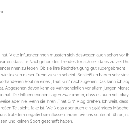
n)
agt hat. Viele Influencerinnen mussten sich deswegen auch schon vor i
worfen, dass ihr Nachgehen des Trendes toxisch sei, da es zu viel Dr
uencerinnen zu leben. Ob sie ihre Rechtfertigung gut rübergebracht
f, wie toxisch dieser Trend zu sein scheint. Schließlich haben sehr viel
 vorhandenen Routine eines „That-Girl“ nachzugehen. Das kann ich so
t hat. Abgesehen davon kann es wahrscheinlich vor allem jungen Men
n hat. Die Influencerinnen sagen zwar immer, dass es auch voll okay 
ise aber nie, wenn sie ihren „That Girl“-Vlog drehen. Ich weiß, dass
oßen Teil sieht, fake ist. Weiß das aber auch ein 13-jähriges Mädch
ns trotzdem negativ beeinflussen: indem wir uns schlecht fühlen, n
ssen und keinen Sport geschafft haben.