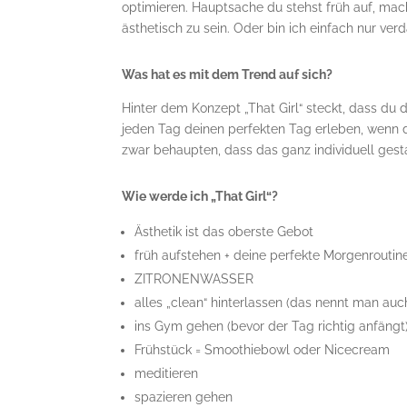
optimieren. Hauptsache du stehst früh auf, mac
ästhetisch zu sein. Oder bin ich einfach nur ve
Was hat es mit dem Trend auf sich?
Hinter dem Konzept „That Girl“ steckt, dass du di
jeden Tag deinen perfekten Tag erleben, wenn du
zwar behaupten, dass das ganz individuell gesta
Wie werde ich „That Girl“?
Ästhetik ist das oberste Gebot
früh aufstehen + deine perfekte Morgenroutin
ZITRONENWASSER
alles „clean“ hinterlassen (das nennt man au
ins Gym gehen (bevor der Tag richtig anfängt
Frühstück = Smoothiebowl oder Nicecream
meditieren
spazieren gehen