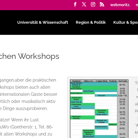
webmoritz.
m
Universität & Wissenschaft
Region & Politik
Kultur & Spo
ischen Workshops
rgangen,aber die praktischen
T
kshops bieten auch allen
internationalen Gäste besser
lich oder musikalisch aktiv
a
e Dinge auszuprobieren.
P
ätze! Wenn ihr Lust
W
Wo (Goetherstr. 1, Tel. 86-
k
mit allen Workshops und zu