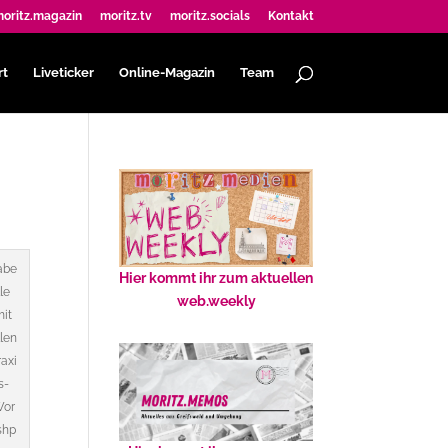
oritz.magazin
moritz.tv
moritz.socials
Kontakt
rt
Liveticker
Online-Magazin
Team
abe
Hier kommt ihr zum aktuellen
lle
web.weekly
mit
llen
raxi
s-
or
shp