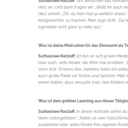
Suthasinee Ratzlaff
: Wir versuchen das interak
Herz an. Und dann fragen wir: „Wollt ihr auch vi
Herz anhört. „Oh, da hört man ja wirklich etwas.
kindgerechter zu machen. Man sagt nicht: „Da is
irgendwie nicht ganz so heile aus.“
Was ist deine Motivation für das Ehrenamt als
Suthasinee Ratzlaff:
Ich bin an sich ja kein Medi
man auch, viele Kinder, die öfter mal erzählen: „
vorm Arzt.“ Erstens das, zweitens hatte ich sel
auch große Panik vor Ärzten und Spritzen. Man si
einem helfen, dass versucht man, den Kindern m
Was ist dein größtes Learning aus dieser Tätigkei
Suthasinee Ratzlaff:
In dieser Arztrolle siehst d
dann runtergefallen.“ „Teddy ist vom Fallschir
ausdenken oder wenn Kinder ihre eigenen Krankhe