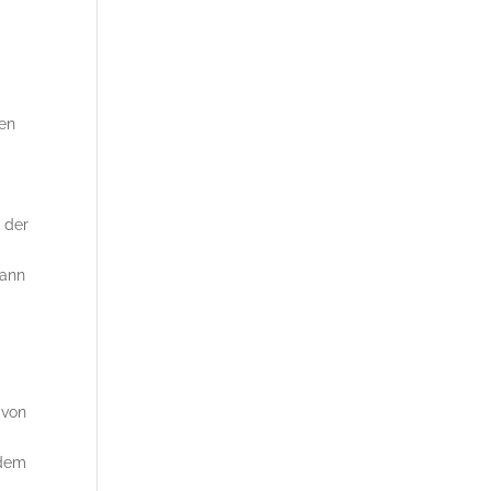
hen
m
 der
kann
 von
ndem