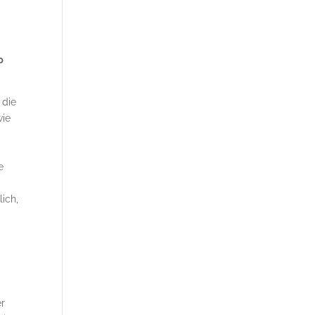
p
 die
wie
e
lich,
er