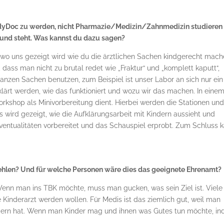
ddyDoc zu werden, nicht Pharmazie/Medizin/Zahnmedizin studieren
rund steht. Was kannst du dazu sagen?
 wo uns gezeigt wird wie du die ärztlichen Sachen kindgerecht mac
dass man nicht zu brutal redet wie „Fraktur“ und „komplett kaputt“,
 ganzen Sachen benutzen, zum Beispiel ist unser Labor an sich nur ein
klärt werden, wie das funktioniert und wozu wir das machen. In eine
orkshop als Minivorbereitung dient. Hierbei werden die Stationen und
 Es wird gezeigt, wie die Aufklärungsarbeit mit Kindern aussieht und
ventualitäten vorbereitet und das Schauspiel erprobt. Zum Schluss 
en? Und für welche Personen wäre dies das geeignete Ehrenamt?
n man ins TBK möchte, muss man gucken, was sein Ziel ist. Viele
 Kinderarzt werden wollen. Für Medis ist das ziemlich gut, weil man
ndern hat. Wenn man Kinder mag und ihnen was Gutes tun möchte, i