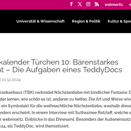
webmoritz.
m
Universität & Wissenschaft
Region & Politik
Kultur & Spo
alender Türchen 10: Bärenstarkes
t – Die Aufgaben eines TeddyDocs
|
10.12.2024
ankenhaus (TBK) verbindet Nächstenliebe mit kindlicher Fantasie: 
nder lernen, wie schön es ist, anderen zu helfen. Die Art und Weise wi
 ein Symbolakt für die weihnachtliche Nächstenliebe, weshalb dies
ers erscheint. In einem Interview mit Suthasinee Ratzlaff, welche s
r webmoritz. Einblicke in das Ehrenamt. Besonders der Außeneinsatz
4, als TeddyDoc, wird thematisiert.