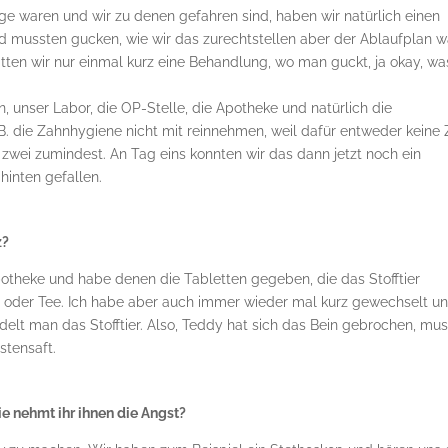
age waren und wir zu denen gefahren sind, haben wir natürlich einen
 mussten gucken, wie wir das zurechtstellen aber der Ablaufplan w
hatten wir nur einmal kurz eine Behandlung, wo man guckt, ja okay, was
n, unser Labor, die OP-Stelle, die Apotheke und natürlich die
B. die Zahnhygiene nicht mit reinnehmen, weil dafür entweder keine 
 zwei zumindest. An Tag eins konnten wir das dann jetzt noch ein
hinten gefallen.
z?
otheke und habe denen die Tabletten gegeben, die das Stofftier
en oder Tee. Ich habe aber auch immer wieder mal kurz gewechselt u
lt man das Stofftier. Also, Teddy hat sich das Bein gebrochen, mu
stensaft.
e nehmt ihr ihnen die Angst?