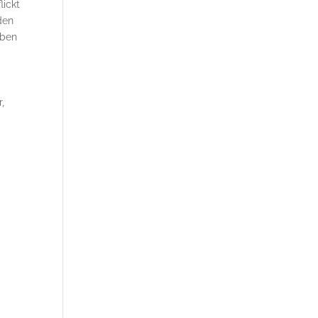
lickt
den
aben
,