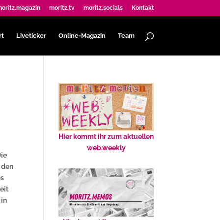
oritz.magazin
moritz.tv
moritz.socials
Kontakt
rt
Liveticker
Online-Magazin
Team
Hier kommt ihr zum aktuellen
web.weekly
Die
e den
es
eit
 in