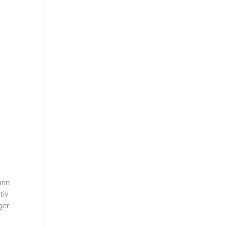
ann
tiv
ger