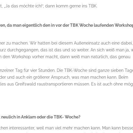
, „Ja das möchte ich!“, dann komm gerne ins TBK.
eren, da man eigentlich den in vor der TBK Woche laufenden Worksho
er zu machen. Wir hatten bei diesem Außeneinsatz auch eine dabei,
rz durchgegangen, das ist das und so weiter. An sich weiß man ja, 
an den Workshop vorher macht, dann weiß man natürlich, das genau
einzelner Tag für vier Stunden. Die TBK-Woche sind ganze sieben Tag
nder und auch ein größerer Anspruch, was man machen kann. Beim
alles aus Greifswald raustransportieren müssen. Es ist auch ohne mög
zt neulich in Anklam oder die TBK- Woche?
chen interessanter, weil man viel mehr machen kann. Man kann bess