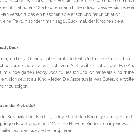
tiv zu machen. Wir haben zum Beispiel ein Stethoskop und hören uns
elleicht mal hören?“ Sie klopfen dann hinten drauf, dass es sich wie e
“ Man versucht das ein bisschen spielerisch und natürlich auch
t eine Fraktur,“ sondern man sagt, „Guck mal, der Knochen sieht
 TeddyDoc?
ziner, ich bin ja Grundschullehramtsstudent. Und in der Grundschule 
Ich bin krank, aber ich will nicht zum Arzt, weil ich habe irgendwie An
bst im Kindergarten TeddyDocs zu Besuch und ich hatte als Kind frühe
eht sich selbst als Kind wieder. Die Ärzte tun ja was Gutes, die woll
ehr zu zeigen.
t in der Arztrolle?
u die Kreativität der Kinder. „Teddy ist auf den Baum gesprungen und
mspringen kaputtgegangen.“ Man merkt, wenn Kinder sich irgendwas
iten auf das Kuscheltier projizieren.