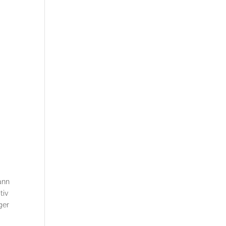
ann
tiv
ger