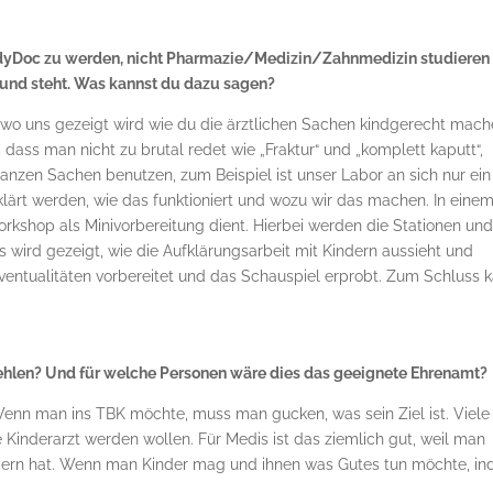
ddyDoc zu werden, nicht Pharmazie/Medizin/Zahnmedizin studieren
rund steht. Was kannst du dazu sagen?
 wo uns gezeigt wird wie du die ärztlichen Sachen kindgerecht mac
dass man nicht zu brutal redet wie „Fraktur“ und „komplett kaputt“,
 ganzen Sachen benutzen, zum Beispiel ist unser Labor an sich nur ein
klärt werden, wie das funktioniert und wozu wir das machen. In eine
orkshop als Minivorbereitung dient. Hierbei werden die Stationen und
 Es wird gezeigt, wie die Aufklärungsarbeit mit Kindern aussieht und
ventualitäten vorbereitet und das Schauspiel erprobt. Zum Schluss 
en? Und für welche Personen wäre dies das geeignete Ehrenamt?
n man ins TBK möchte, muss man gucken, was sein Ziel ist. Viele
 Kinderarzt werden wollen. Für Medis ist das ziemlich gut, weil man
ndern hat. Wenn man Kinder mag und ihnen was Gutes tun möchte, i