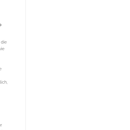
p
 die
wie
e
lich,
er