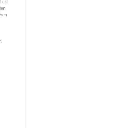
lickt
den
aben
,