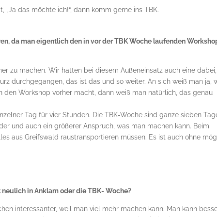
, „Ja das möchte ich!“, dann komm gerne ins TBK.
eren, da man eigentlich den in vor der TBK Woche laufenden Worksho
er zu machen. Wir hatten bei diesem Außeneinsatz auch eine dabei,
rz durchgegangen, das ist das und so weiter. An sich weiß man ja, 
an den Workshop vorher macht, dann weiß man natürlich, das genau
einzelner Tag für vier Stunden. Die TBK-Woche sind ganze sieben Tag
nder und auch ein größerer Anspruch, was man machen kann. Beim
alles aus Greifswald raustransportieren müssen. Es ist auch ohne mög
zt neulich in Anklam oder die TBK- Woche?
chen interessanter, weil man viel mehr machen kann. Man kann bess