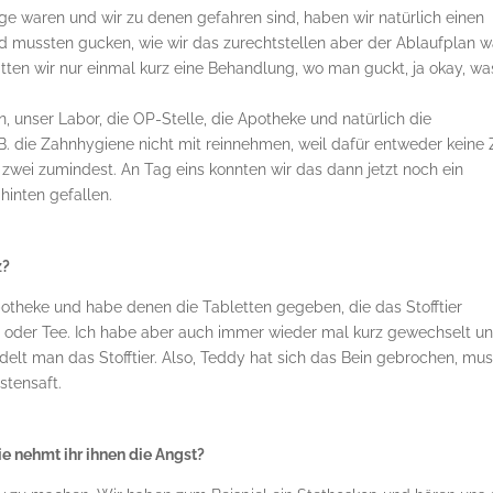
age waren und wir zu denen gefahren sind, haben wir natürlich einen
 mussten gucken, wie wir das zurechtstellen aber der Ablaufplan w
hatten wir nur einmal kurz eine Behandlung, wo man guckt, ja okay, was
n, unser Labor, die OP-Stelle, die Apotheke und natürlich die
B. die Zahnhygiene nicht mit reinnehmen, weil dafür entweder keine 
 zwei zumindest. An Tag eins konnten wir das dann jetzt noch ein
hinten gefallen.
z?
otheke und habe denen die Tabletten gegeben, die das Stofftier
en oder Tee. Ich habe aber auch immer wieder mal kurz gewechselt u
lt man das Stofftier. Also, Teddy hat sich das Bein gebrochen, mu
stensaft.
e nehmt ihr ihnen die Angst?