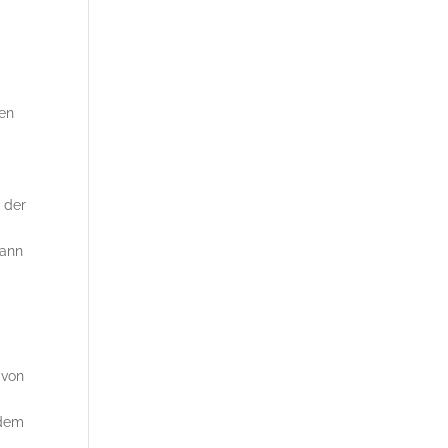
hen
m
 der
kann
 von
ndem