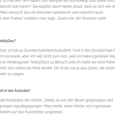
tiv zu machen. Wir haben zum Beispiel ein Stethoskop und hören uns
elleicht mal hören?“ Sie klopfen dann hinten drauf, dass es sich wie e
“ Man versucht das ein bisschen spielerisch und natürlich auch
t eine Fraktur,“ sondern man sagt, „Guck mal, der Knochen sieht
 TeddyDoc?
ziner, ich bin ja Grundschullehramtsstudent. Und in der Grundschule 
Ich bin krank, aber ich will nicht zum Arzt, weil ich habe irgendwie An
bst im Kindergarten TeddyDocs zu Besuch und ich hatte als Kind frühe
eht sich selbst als Kind wieder. Die Ärzte tun ja was Gutes, die woll
ehr zu zeigen.
t in der Arztrolle?
u die Kreativität der Kinder. „Teddy ist auf den Baum gesprungen und
mspringen kaputtgegangen.“ Man merkt, wenn Kinder sich irgendwas
iten auf das Kuscheltier projizieren.