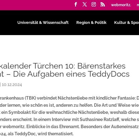
webmoritz.
m
Universität & Wissenschaft
Region & Politik
Kultur & Spo
alender Türchen 10: Bärenstarkes
t – Die Aufgaben eines TeddyDocs
|
10.12.2024
ankenhaus (TBK) verbindet Nächstenliebe mit kindlicher Fantasie: 
nder lernen, wie schön es ist, anderen zu helfen. Die Art und Weise wi
 ein Symbolakt für die weihnachtliche Nächstenliebe, weshalb dies
ers erscheint. In einem Interview mit Suthasinee Ratzlaff, welche s
r webmoritz. Einblicke in das Ehrenamt. Besonders der Außeneinsatz
4, als TeddyDoc, wird thematisiert.