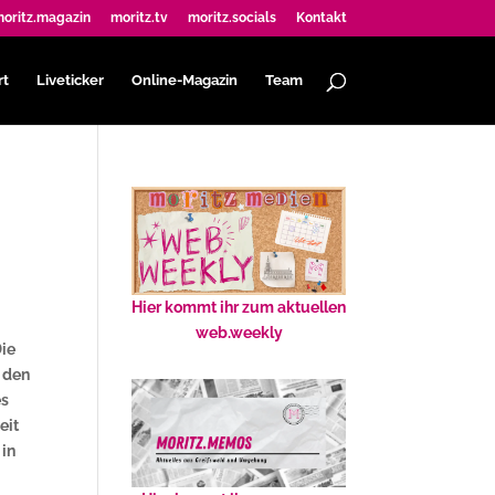
oritz.magazin
moritz.tv
moritz.socials
Kontakt
rt
Liveticker
Online-Magazin
Team
Hier kommt ihr zum aktuellen
web.weekly
Die
e den
es
eit
 in