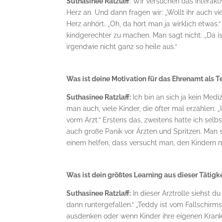
Suthasinee Ratzlaff
: Wir versuchen das interak
Herz an. Und dann fragen wir: „Wollt ihr auch vi
Herz anhört. „Oh, da hört man ja wirklich etwas.
kindgerechter zu machen. Man sagt nicht: „Da is
irgendwie nicht ganz so heile aus.“
Was ist deine Motivation für das Ehrenamt als
Suthasinee Ratzlaff:
Ich bin an sich ja kein Medi
man auch, viele Kinder, die öfter mal erzählen: „
vorm Arzt.“ Erstens das, zweitens hatte ich sel
auch große Panik vor Ärzten und Spritzen. Man si
einem helfen, dass versucht man, den Kindern m
Was ist dein größtes Learning aus dieser Tätigkei
Suthasinee Ratzlaff:
In dieser Arztrolle siehst d
dann runtergefallen.“ „Teddy ist vom Fallschir
ausdenken oder wenn Kinder ihre eigenen Krankhe