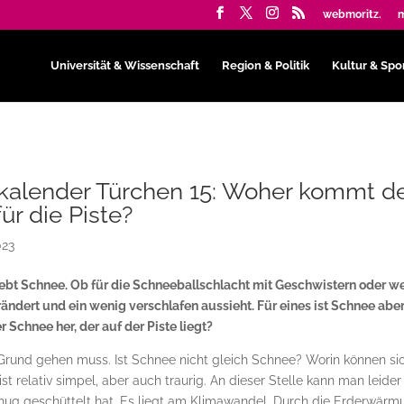
webmoritz.
m
Universität & Wissenschaft
Region & Politik
Kultur & Spo
kalender Türchen 15: Woher kommt d
ür die Piste?
023
ebt Schnee. Ob für die Schneeballschlacht mit Geschwistern oder we
rändert und ein wenig verschlafen aussieht. Für eines ist Schnee abe
Schnee her, der auf der Piste liegt?
 Grund gehen muss. Ist Schnee nicht gleich Schnee? Worin können si
t relativ simpel, aber auch traurig. An dieser Stelle kann man leider
genug geschüttelt hat. Es liegt am Klimawandel. Durch die Erderwär