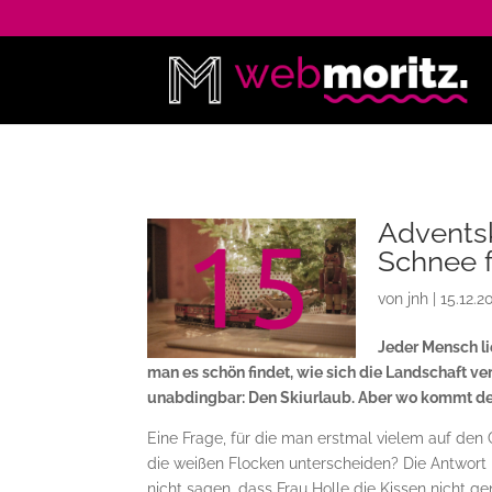
Advents
Schnee f
von
jnh
|
15.12.2
Jeder Mensch li
man es schön findet, wie sich die Landschaft ve
unabdingbar: Den Skiurlaub. Aber wo kommt der 
Eine Frage, für die man erstmal vielem auf den
die weißen Flocken unterscheiden? Die Antwort is
nicht sagen, dass Frau Holle die Kissen nicht 