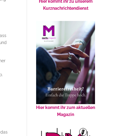
Hier kommt ihr zu unserem
Kurznachrichtendienst
dass
 und
her
b.
Hier kommt ihr zum aktuellen
Magazin
 das