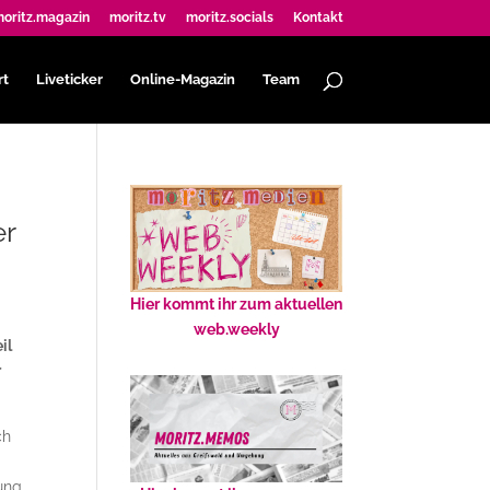
oritz.magazin
moritz.tv
moritz.socials
Kontakt
rt
Liveticker
Online-Magazin
Team
er
Hier kommt ihr zum aktuellen
web.weekly
il
r
ch
mung