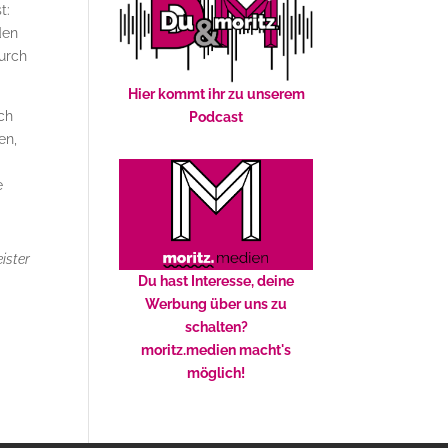
t:
den
urch
Hier kommt ihr zu unserem
ch
Podcast
en,
e
ister
Du hast Interesse, deine
Werbung über uns zu
schalten?
moritz.medien macht's
möglich!