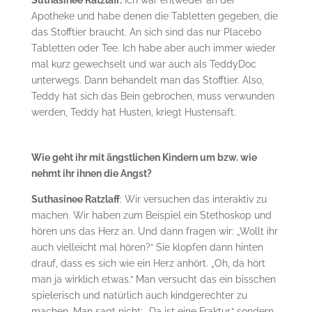
Suthasinee Ratzlaff:
Ich war entweder an der
Apotheke und habe denen die Tabletten gegeben, die
das Stofftier braucht. An sich sind das nur Placebo
Tabletten oder Tee. Ich habe aber auch immer wieder
mal kurz gewechselt und war auch als TeddyDoc
unterwegs. Dann behandelt man das Stofftier. Also,
Teddy hat sich das Bein gebrochen, muss verwunden
werden, Teddy hat Husten, kriegt Hustensaft.
Wie geht ihr mit ängstlichen Kindern um bzw. wie
nehmt ihr ihnen die Angst?
Suthasinee Ratzlaff
: Wir versuchen das interaktiv zu
machen. Wir haben zum Beispiel ein Stethoskop und
hören uns das Herz an. Und dann fragen wir: „Wollt ihr
auch vielleicht mal hören?“ Sie klopfen dann hinten
drauf, dass es sich wie ein Herz anhört. „Oh, da hört
man ja wirklich etwas.“ Man versucht das ein bisschen
spielerisch und natürlich auch kindgerechter zu
machen. Man sagt nicht: „Da ist eine Fraktur,“ sondern