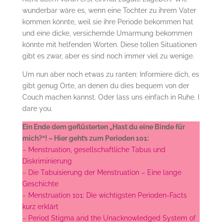
wunderbar wäre es, wenn eine Tochter zu ihrem Vater
kommen könnte, weil sie ihre Periode bekommen hat
und eine dicke, versichernde Umarmung bekommen
könnte mit helfenden Worten. Diese tollen Situationen
gibt es zwar, aber es sind noch immer viel zu wenige.
Um nun aber noch etwas zu ranten: Informiere dich, es
gibt genug Orte, an denen du dies bequem von der
Couch machen kannst. Oder lass uns einfach in Ruhe. I
dare you.
Ein Ende dem geflüsterten „Hast du eine Binde für
mich?“! – Hier geht’s zum Perioden 101:
–
Menstruation, gesellschaftliche Tabus und
Diskriminierung
–
Die Tabuisierung der Menstruation – Eine lange
Geschichte
–
Menstruation 101: Die wichtigsten Perioden-Facts
kurz erklärt
–
Period Stigma and the Unacknowledged System of