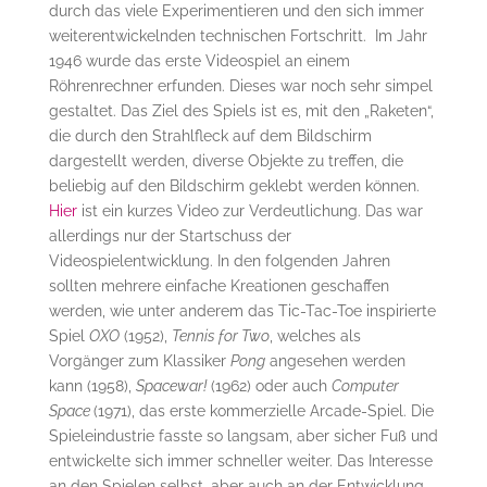
durch das viele Experimentieren und den sich immer
weiterentwickelnden technischen Fortschritt. Im Jahr
1946 wurde das erste Videospiel an einem
Röhrenrechner erfunden. Dieses war noch sehr simpel
gestaltet. Das Ziel des Spiels ist es, mit den „Raketen“,
die durch den Strahlfleck auf dem Bildschirm
dargestellt werden, diverse Objekte zu treffen, die
beliebig auf den Bildschirm geklebt werden können.
Hier
ist ein kurzes Video zur Verdeutlichung. Das war
allerdings nur der Startschuss der
Videospielentwicklung. In den folgenden Jahren
sollten mehrere einfache Kreationen geschaffen
werden, wie unter anderem das Tic-Tac-Toe inspirierte
Spiel
OXO
(1952),
Tennis for Two
, welches als
Vorgänger zum Klassiker
Pong
angesehen werden
kann (1958),
Spacewar!
(1962) oder auch
Computer
Space
(1971), das erste kommerzielle Arcade-Spiel. Die
Spieleindustrie fasste so langsam, aber sicher Fuß und
entwickelte sich immer schneller weiter. Das Interesse
an den Spielen selbst, aber auch an der Entwicklung