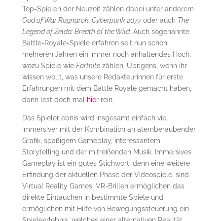
Top-Spielen der Neuzeit zählen dabei unter anderem
God of War Ragnarök, Cyberpunk 2077
oder auch
The
Legend of Zelda: Breath of the Wild
. Auch sogenannte
Battle-Royale-Spiele erfahren seit nun schon
mehreren Jahren ein immer noch anhaltendes Hoch,
wozu Spiele wie
Fortnite
zählen. Übrigens, wenn ihr
wissen wollt, was unsere Redakteurinnen für erste
Erfahrungen mit dem Battle Royale gemacht haben,
dann lest doch mal
hier
rein.
Das Spielerlebnis wird insgesamt einfach viel
immersiver mit der Kombination an atemberaubender
Grafik, spaßigem Gameplay, interessantem
Storytelling und der mitreißenden Musik. Immersives
Gameplay ist ein gutes Stichwort, denn eine weitere
Erfindung der aktuellen Phase der Videospiele, sind
Virtual Reality Games. VR-Brillen ermöglichen das
direkte Eintauchen in bestimmte Spiele und
ermöglichen mit Hilfe von Bewegungssteuerung ein
Spieleerlebnis, welches einer alternativen Realität