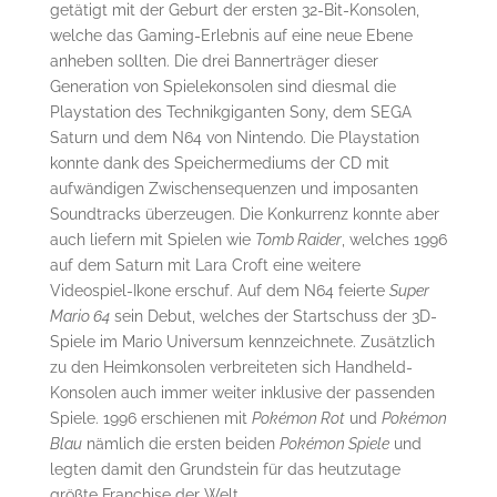
getätigt mit der Geburt der ersten 32-Bit-Konsolen,
welche das Gaming-Erlebnis auf eine neue Ebene
anheben sollten. Die drei Bannerträger dieser
Generation von Spielekonsolen sind diesmal die
Playstation des Technikgiganten Sony, dem SEGA
Saturn und dem N64 von Nintendo. Die Playstation
konnte dank des Speichermediums der CD mit
aufwändigen Zwischensequenzen und imposanten
Soundtracks überzeugen. Die Konkurrenz konnte aber
auch liefern mit Spielen wie
Tomb Raider
, welches 1996
auf dem Saturn mit Lara Croft eine weitere
Videospiel-Ikone erschuf. Auf dem N64 feierte
Super
Mario 64
sein Debut, welches der Startschuss der 3D-
Spiele im Mario Universum kennzeichnete. Zusätzlich
zu den Heimkonsolen verbreiteten sich Handheld-
Konsolen auch immer weiter inklusive der passenden
Spiele. 1996 erschienen mit
Pokémon Rot
und
Pokémon
Blau
nämlich die ersten beiden
Pokémon Spiele
und
legten damit den Grundstein für das heutzutage
größte Franchise der Welt.