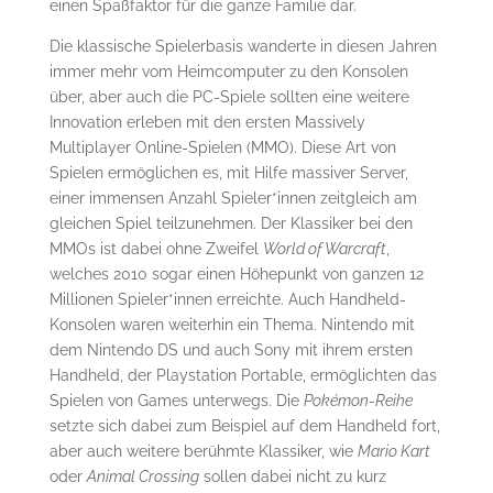
einen Spaßfaktor für die ganze Familie dar.
Die klassische Spielerbasis wanderte in diesen Jahren
immer mehr vom Heimcomputer zu den Konsolen
über, aber auch die PC-Spiele sollten eine weitere
Innovation erleben mit den ersten Massively
Multiplayer Online-Spielen (MMO). Diese Art von
Spielen ermöglichen es, mit Hilfe massiver Server,
einer immensen Anzahl Spieler*innen zeitgleich am
gleichen Spiel teilzunehmen. Der Klassiker bei den
MMOs ist dabei ohne Zweifel
World of Warcraft
,
welches 2010 sogar einen Höhepunkt von ganzen 12
Millionen Spieler*innen erreichte. Auch Handheld-
Konsolen waren weiterhin ein Thema. Nintendo mit
dem Nintendo DS und auch Sony mit ihrem ersten
Handheld, der Playstation Portable, ermöglichten das
Spielen von Games unterwegs. Die
Pokémon-Reihe
setzte sich dabei zum Beispiel auf dem Handheld fort,
aber auch weitere berühmte Klassiker, wie
Mario Kart
oder
Animal Crossing
sollen dabei nicht zu kurz