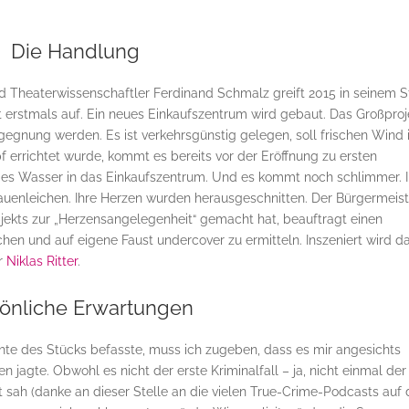
Die Handlung
und Theaterwissenschaftler Ferdinand Schmalz greift 2015 in seinem 
t erstmals auf. Ein neues Einkaufszentrum wird gebaut. Das Großproj
gnung werden. Es ist verkehrsgünstig gelegen, soll frischen Wind 
 errichtet wurde, kommt es bereits vor der Eröffnung zu ersten
ges Wasser in das Einkaufszentrum. Und es kommt noch schlimmer. 
auenleichen. Ihre Herzen wurden herausgeschnitten. Der Bürgermeist
bjekts zur „Herzensangelegenheit“ gemacht hat, beauftragt einen
n und auf eigene Faust undercover zu ermitteln. Inszeniert wird d
r
Niklas Ritter
.
önliche Erwartungen
hte des Stücks befasste, muss ich zugeben, dass es mir angesichts
 jagte. Obwohl es nicht der erste Kriminalfall – ja, nicht einmal der
t sah (danke an dieser Stelle an die vielen True-Crime-Podcasts auf