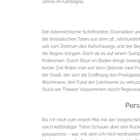
Jahres im Gefängnis.
Der österreichische Schriftsteller, Dramatiker 
die bestialischen Taten aus dem 18. Jahrhunder
soll zum Zentrum des Aufschwungs und der Bege
die Region bringen. Doch da es auf einem Sumpf
Problemen. Durch Risse im Boden dringt moori
kurzer Zeit findet man auf dem Gelände zwei Fr
der Stadt, der sich die Eröffnung des Prestigeo
Wachmann, den Fund der Leichname zu vertusche
Stück am Theater Vorpommern durch Regisseu
Pers
Als ich mich zum ersten Mal mit der Vorgeschic
solch kaltblütiger Taten Schauer über den Rücken
grausamste – war, mit dem ich mich konfrontier