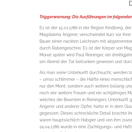
D
Triggerwarnung: Die Ausführungen im folgenden
Es ist der 15.01.1786 in der Region Kindberg, de
Magdalena Angerer, verschwindet kurz vor ihrer 
Bauer einen nackten Leichnam mit abgetrenntem
durch Rabengeschrei. Es ist der Körper von Ma
Monat später wird Paul Reininger, ein dreißigjä
am Abend der Tat betrunken gewesen und durch
Als man seine Unterkunft durchsucht, werden ta
– umso schlimmer – die Hälfte eines menschli
nur den Mord, sondern auch weitere bislang un
noch vier weitere Frauen und ein achtjährige
welches die Beamten in Reiningers Unterkunft 
Angerer und anderer Opfer, hatte er in dem Gla
gegessen. Dieses schreckliche Detail brachte i
waren hauptsächlich Habgier und von ihm zuvor
24.04.1786 wurde in eine Züchtigungs- und Haft