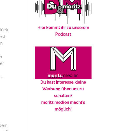
Hier kommt ihr zu unserem
Stück
Podcast
ekt
in
In
er
as
Du hast Interesse, deine
Werbung über uns zu
schalten?
moritz.medien macht's
möglich!
 dem