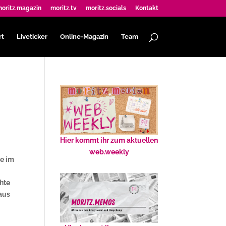
oritz.magazin
moritz.tv
moritz.socials
Kontakt
rt
Liveticker
Online-Magazin
Team
Hier kommt ihr zum aktuellen
web.weekly
ie im
hte
aus