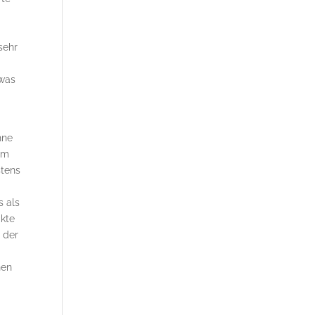
sehr
twas
hne
 im
stens
s als
ckte
h der
hen