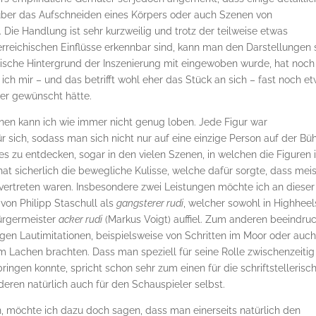
über das Aufschneiden eines Körpers oder auch Szenen von
e Handlung ist sehr kurzweilig und trotz der teilweise etwas
erreichischen Einflüsse erkennbar sind, kann man den Darstellungen 
orische Hintergrund der Inszenierung mit eingewoben wurde, hat noch
ich mir – und das betrifft wohl eher das Stück an sich – fast noch e
er gewünscht hätte.
nnen kann ich wie immer nicht genug loben. Jede Figur war
 sich, sodass man sich nicht nur auf eine einzige Person auf der Bü
es zu entdecken, sogar in den vielen Szenen, in welchen die Figuren
t sicherlich die bewegliche Kulisse, welche dafür sorgte, dass mei
 vertreten waren. Insbesondere zwei Leistungen möchte ich an dieser
von Philipp Staschull als
gangsterer rudi
, welcher sowohl in Highheel
ürgermeister
acker rudi
(Markus Voigt) auffiel. Zum anderen beeindru
tigen Lautimitationen, beispielsweise von Schritten im Moor oder auc
Lachen brachten. Dass man speziell für seine Rolle zwischenzeitig
ingen konnte, spricht schon sehr zum einen für die schriftstellerisc
ren natürlich auch für den Schauspieler selbst.
n, möchte ich dazu doch sagen, dass man einerseits natürlich den