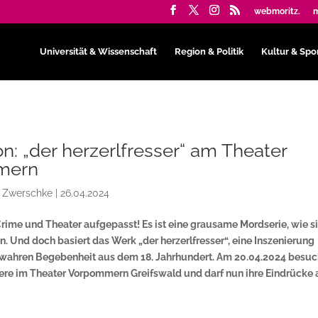
webmoritz.
m
Universität & Wissenschaft
Region & Politik
Kultur & Spo
n: „der herzerlfresser“ am Theater
mern
e Zwerschke
|
26.04.2024
rime und Theater aufgepasst! Es ist eine grausame Mordserie, wie s
n. Und doch basiert das Werk „der herzerlfresser“, eine Inszenierung
r wahren Begebenheit aus dem 18. Jahrhundert. Am 20.04.2024 besuc
ere im Theater Vorpommern Greifswald und darf nun ihre Eindrücke 