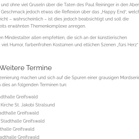
 und ohne viel Gruseln über die Taten des Paul Reininger in den Abe
en Geschmack jedoch etwas die Reflexion über das „Happy End“, welc
leicht – wahrscheinlich – ist dies jedoch beabsichtigt und soll die
reits erwähnten Themenkomplexe anregen.
 Mindestalter allen empfehlen, die sich an der künstlerischen
it viel Humor, farbenfrohen Kostümen und etlichen Szenen „fürs Herz“
Weitere Termine
szenierung machen und sich auf die Spuren einer grausigen Mordseri
 dies an folgenden Terminen tun:
adthalle Greifswald
 Kirche St. Jakobi Stralsund
adthalle Greifswald
 Stadthalle Greifswald
dthalle Greifswald
tadthalle Greifswald