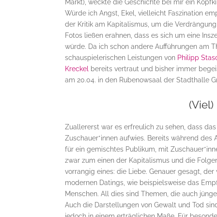
Markt), weckte die Geschichte bei mir ein Kopf
Würde ich Angst, Ekel, vielleicht Faszination e
der Kritik am Kapitalismus, um die Verdrängun
Fotos ließen erahnen, dass es sich um eine Ins
würde. Da ich schon andere Aufführungen am T
schauspielerischen Leistungen von
Philipp Stas
Kreckel
bereits vertraut und bisher immer bege
am 20.04. in den Rubenowsaal der Stadthalle G
(Viel)
Zuallererst war es erfreulich zu sehen, dass da
Zuschauer*innen aufwies. Bereits während des 
für ein gemischtes Publikum, mit Zuschauer*inn
zwar zum einen der Kapitalismus und die Folgen
vorrangig eines: die Liebe. Genauer gesagt, de
modernen Datings, wie beispielsweise das Empf
Menschen. All dies sind Themen, die auch jüng
Auch die Darstellungen von Gewalt und Tod sind 
jedoch in einem erträglichen Maße. Für besonde