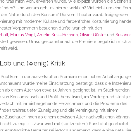
kino, was mich wohl erwarten würde. Wie explizit würden die Szenen 
mpfinden? Und worum geht es hierbei wirklich? Vielleicht um eine For
g der Natur durch den Konsum? Die vom Theater vorab freigegeben
zenierung mit moderner Kulisse und farbenfroher Kostümierung hande
heater Vorpommern besuchen dürfte, war ich mit den
chull
,
Markus Voigt
,
Amelie Kriss-Heinrich
,
Olivier Günter
und
Susann
istert gewesen. Umso gespannter auf die Premiere begab ich mich a
reifswald.
 Lob und (wenig) Kritik
s Publikum in der ausverkauften Premiere einen hohen Anteil an jung
Anschauens wurde meine Einschätzung bestätigt, dass die Inszenier
en ab einem Alter von etwa 15 Jahren, geeignet ist. Im Stück werden
 von Konsumrausch und Profit thematisiert, im Vordergrund steht j
r vielfach mit ihr einhergehende Herzschmerz und die Probleme des
inden wahrer, tiefer Zuneigung und die Vereinigung mit einem
ere Zuschauer*innen ab einem gewissen Alter nachvollziehen können.
nicht zu explizit. Zwar wird mit (spritzendem) Kunstblut gearbeitet,
rs empfindliche Gemüter sei jedoch angemerkt, dass einige detaillie