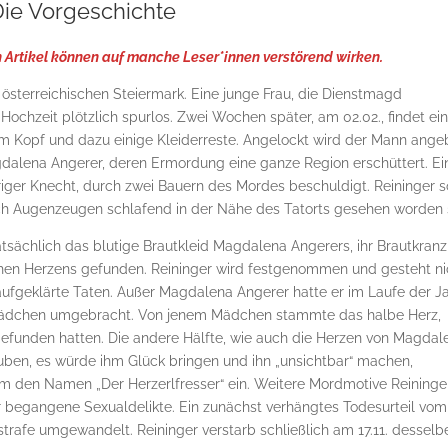
ie Vorgeschichte
 Artikel können auf manche Leser*innen verstörend wirken.
r österreichischen Steiermark. Eine junge Frau, die Dienstmagd
Hochzeit plötzlich spurlos. Zwei Wochen später, am 02.02., findet ei
 Kopf und dazu einige Kleiderreste. Angelockt wird der Mann ange
gdalena Angerer, deren Ermordung eine ganze Region erschüttert. Ei
hriger Knecht, durch zwei Bauern des Mordes beschuldigt. Reininger s
 Augenzeugen schlafend in der Nähe des Tatorts gesehen worden s
tsächlich das blutige Brautkleid Magdalena Angerers, ihr Brautkran
chen Herzens gefunden. Reininger wird festgenommen und gesteht ni
aufgeklärte Taten. Außer Magdalena Angerer hatte er im Laufe der J
s Mädchen umgebracht. Von jenem Mädchen stammte das halbe Herz,
gefunden hatten. Die andere Hälfte, wie auch die Herzen von Magdal
uben, es würde ihm Glück bringen und ihn „unsichtbar“ machen,
hm den Namen „Der Herzerlfresser“ ein. Weitere Mordmotive Reininge
 begangene Sexualdelikte. Ein zunächst verhängtes Todesurteil vom
strafe umgewandelt. Reininger verstarb schließlich am 17.11. desselb