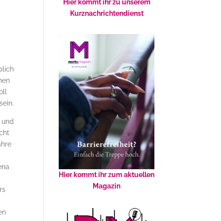
Hier kommt ihr zu unserem
Kurznachrichtendienst
n
blich
nen
oll
ein.
z und
cht
ahre
ena
Hier kommt ihr zum aktuellen
Magazin
rs
en