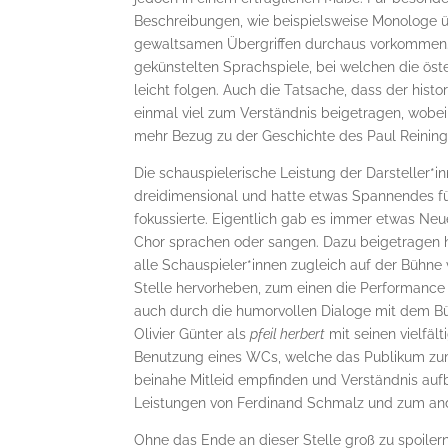
Beschreibungen, wie beispielsweise Monologe 
gewaltsamen Übergriffen durchaus vorkommen. Di
gekünstelten Sprachspiele, bei welchen die öst
leicht folgen. Auch die Tatsache, dass der hist
einmal viel zum Verständnis beigetragen, wobei 
mehr Bezug zu der Geschichte des Paul Reining
Die schauspielerische Leistung der Darsteller*i
dreidimensional und hatte etwas Spannendes für
fokussierte. Eigentlich gab es immer etwas Neu
Chor sprachen oder sangen. Dazu beigetragen ha
alle Schauspieler*innen zugleich auf der Bühne
Stelle hervorheben, zum einen die Performance 
auch durch die humorvollen Dialoge mit dem B
Olivier Günter als
pfeil herbert
mit seinen vielfäl
Benutzung eines WCs, welche das Publikum zum 
beinahe Mitleid empfinden und Verständnis aufbr
Leistungen von Ferdinand Schmalz und zum ande
Ohne das Ende an dieser Stelle groß zu spoiler