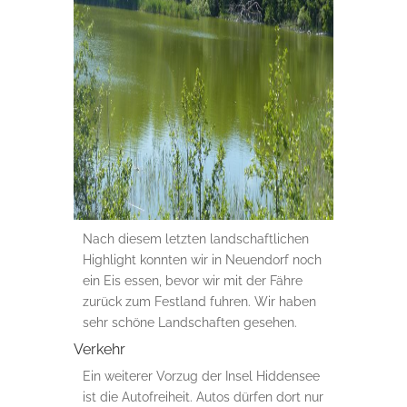
Nach diesem letzten landschaftlichen
Highlight konnten wir in Neuendorf noch
ein Eis essen, bevor wir mit der Fähre
zurück zum Festland fuhren. Wir haben
sehr schöne Landschaften gesehen.
Verkehr
Ein weiterer Vorzug der Insel Hiddensee
ist die Autofreiheit. Autos dürfen dort nur