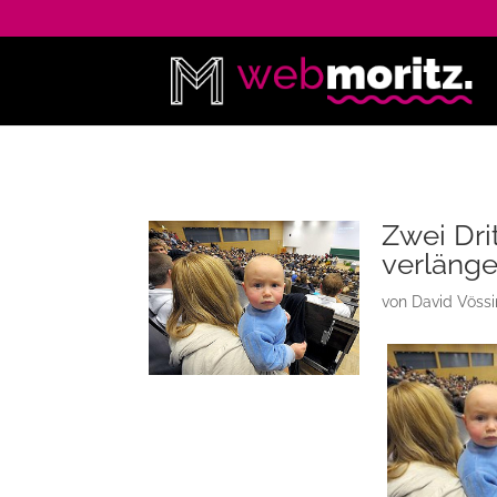
Zwei Dri
verlänge
von
David Vöss