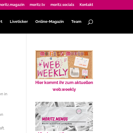
oritz.magazin
moritz.tv
moritz.socials
Kontakt
rt
Liveticker
Online-Magazin
Team
Hier kommt ihr zum aktuellen
web.weekly
en in
nn
aft.