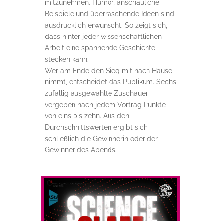
mitzunehmen. Humor, anschauliche
Beispiele und überraschende Ideen sind
ausdrücklich erwünscht. So zeigt sich,
dass hinter jeder wissenschaftlichen
Arbeit eine spannende Geschichte
stecken kann.
Wer am Ende den Sieg mit nach Hause
nimmt, entscheidet das Publikum. Sechs
zufällig ausgewählte Zuschauer
vergeben nach jedem Vortrag Punkte
von eins bis zehn. Aus den
Durchschnittswerten ergibt sich
schließlich die Gewinnerin oder der
Gewinner des Abends.