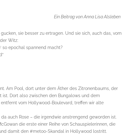
Ein Beitrag von Anna Lisa Alsleben
zu gucken, sie besser zu ertragen. Und sie sich, auch das, vom
der Witz:
o‘ so epochal spannend macht?
d“
t. Am Pool, dort unter dem Äther des Zitronenbaums, der
t ist. Dort also zwischen den Bungalows und dem
 entfernt vom Hollywood-Boulevard, treffen wir alte
t da auch Rose – die irgendwie anstrengend geworden ist.
 McGowan die erste einer Reihe von Schauspielerinnen, die
nd damit den #metoo-Skandal in Hollywood lostritt.