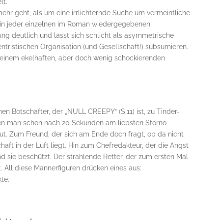
lt.
r geht, als um eine irrlichternde Suche um vermeintliche
rd in jeder einzelnen im Roman wiedergegebenen
g deutlich und lässt sich schlicht als asymmetrische
ntristischen Organisation (und Gesellschaft!) subsumieren.
 einem ekelhaften, aber doch wenig schockierenden
 Botschafter, der „NULL CREEPY“ (S.11) ist, zu Tinder-
nen man schon nach 20 Sekunden am liebsten Storno
aut. Zum Freund, der sich am Ende doch fragt, ob da nicht
haft in der Luft liegt. Hin zum Chefredakteur, der die Angst
nd sie beschützt. Der strahlende Retter, der zum ersten Mal
t. All diese Männerfiguren drücken eines aus:
te.