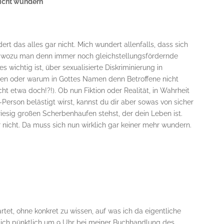
nicht wundern
rt das alles gar nicht. Mich wundert allenfalls, dass sich
 wozu man denn immer noch gleichstellungsfördernde
ichtig ist, über sexualisierte Diskriminierung in
hen oder warum in Gottes Namen denn Betroffene nicht
cht etwa doch!?!). Ob nun Fiktion oder Realität, in Wahrheit
Person belästigt wirst, kannst du dir aber sowas von sicher
iesig großen Scherbenhaufen stehst, der dein Leben ist.
 nicht. Da muss sich nun wirklich gar keiner mehr wundern.
tet, ohne konkret zu wissen, auf was ich da eigentliche
ich pünktlich um 9 Uhr bei meiner Buchhandlung des