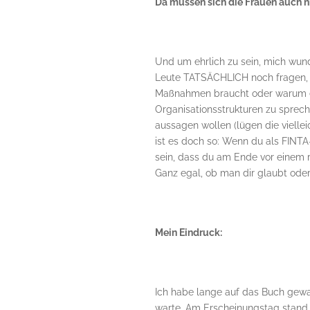
Da müssen sich die Frauen auch 
Und um ehrlich zu sein, mich wunde
Leute TATSÄCHLICH noch fragen,
Maßnahmen braucht oder warum es w
Organisationsstrukturen zu sprec
aussagen wollen (lügen die viellei
ist es doch so: Wenn du als FINTA-
sein, dass du am Ende vor einem r
Ganz egal, ob man dir glaubt oder
Mein Eindruck:
Ich habe lange auf das Buch gewar
warte. Am Erscheinungstag stand 