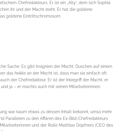
l’schem Chefredakteurs. Er ist ein „Ally“, dem sich Sophia
schen ihr und der Macht steht. Er hat die goldene
 das goldene Eintrittschromosom.
sche Sache. Es gibt Insignien der Macht: Duschen auf einem
r das heikle an der Macht ist, dass man sie einfach oft
uch der Chefredakteur. Er ist der Inbegriff der Macht: er
nd ja – er machts auch mit seinen Mitarbeiterinnen.
chung war kaum etwas zu dessen Inhalt bekannt, umso mehr
nd Parallelen zu den Affären des Ex-Bild-Chefredakteurs
r Mitarbeiterinnen und der Rolle Matthias Döpfners (CEO des