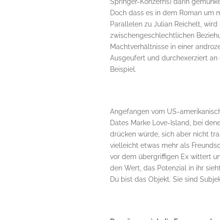
Springer-Konzerns) darin gemunke
Doch dass es in dem Roman um meh
Parallelen zu Julian Reichelt, wi
zwischengeschlechtlichen Beziehun
Machtverhältnisse in einer androze
Ausgeufert und durchexerziert an
Beispiel.
Angefangen vom US-amerikanischen
Dates Marke Love-Island, bei de
drücken würde, sich aber nicht tr
vielleicht etwas mehr als Freundsc
vor dem übergriffigen Ex wittert u
den Wert, das Potenzial in ihr sieh
Du bist das Objekt. Sie sind Subjek