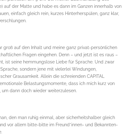
) auf der Matte und habe es dann im Ganzen innerhalb von
en, einfach gleich rein, kurzes Hinterherspülen, ganz klar,
verschlungen.
r groß auf den Inhalt und meine ganz privat-persönlichen
haftlichen Fragen eingehen. Denn – und jetzt ist es raus –
t, ist seine hemmungslose Liebe für Sprache. Und zwar
ne Sprache, sondern jene mit vielerlei Windungen,
ischer Grausamkeit. Allein die schreienden CAPITAL
emotionale Belastungsmomente, dass ich mich kurz von
um dann doch wieder weiterzulesen.
man, den man ruhig einmal, aber sicherheitshalber gleich
und vor allem bitte-bitte im Freund*innen- und Bekannten-
e.