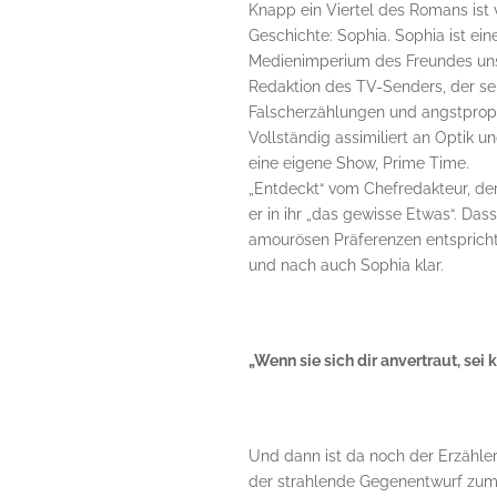
Knapp ein Viertel des Romans ist v
Geschichte: Sophia. Sophia ist ei
Medienimperium des Freundes unser
Redaktion des TV-Senders, der se
Falscherzählungen und angstprop
Vollständig assimiliert an Optik un
eine eigene Show, Prime Time.
„Entdeckt“ vom Chefredakteur, der
er in ihr „das gewisse Etwas“. Das
amourösen Präferenzen entspricht 
und nach auch Sophia klar.
„Wenn sie sich dir anvertraut, sei 
Und dann ist da noch der Erzähler.
der strahlende Gegenentwurf zum F