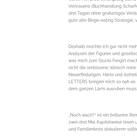
Vertrauens (Buchhandlung Scharfe
drei Tagen ohne großartiges Verdau
gute alte Binge-eating Strategie, 
Deshalb möchte ich gar nicht meh
Analysen der Figuren und gesellsc
was mich zum Stucki-Fangirl mach
nicht die verbissene, klinisch rei
Neuerfindungen, Härte und ästhet
LETTERS bringen mich so nah an 
dem ganzen Lärm ausruhen muss, 
„Noch wach?“ ist ein brillanter Ro
zwei-drei Mal Kapitelweise lesen 
und Familienkreis diskutieren sollt