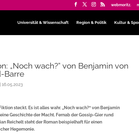
webmoritz.
m
Universität & Wissenschaft
Region & Politik
Kultur & Spo
on: „Noch wach?“ von Benjamin von
d-Barre
|
16.05.2023
r Fiktion steckt. Es ist alles wahr. „Noch wach?“ von Benjamin
leine Geschichte der Macht. Fernab der Gossip-Gier rund
an Reichelt steht der Roman beispielhaft für einen
icher Hegemonie.