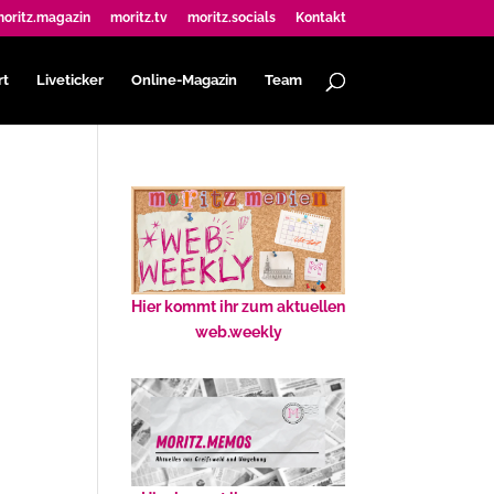
oritz.magazin
moritz.tv
moritz.socials
Kontakt
rt
Liveticker
Online-Magazin
Team
Hier kommt ihr zum aktuellen
web.weekly