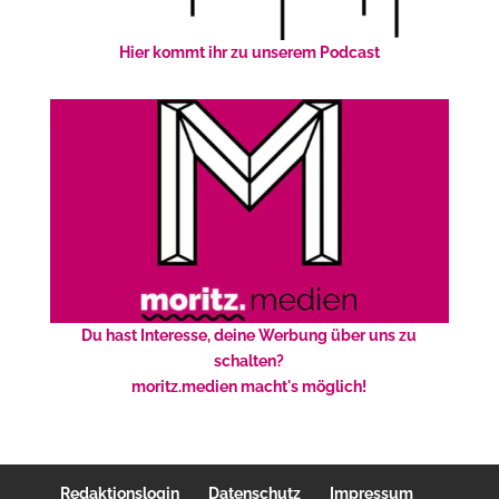
Hier kommt ihr zu unserem Podcast
Du hast Interesse, deine Werbung über uns zu
schalten?
moritz.medien macht's möglich!
Redaktionslogin
Datenschutz
Impressum