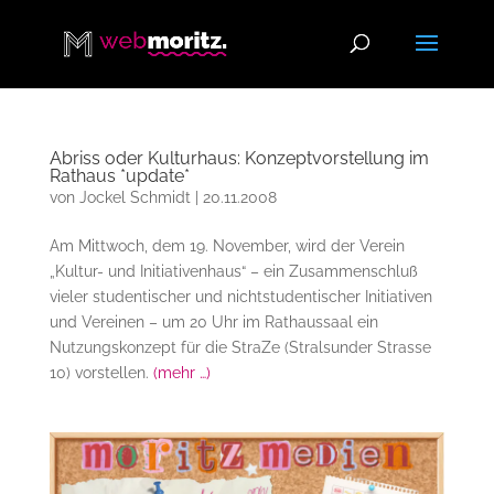
Abriss oder Kulturhaus: Konzeptvorstellung im
Rathaus *update*
von
Jockel Schmidt
|
20.11.2008
Am Mittwoch, dem 19. November, wird der Verein
„Kultur- und Initiativenhaus“ – ein Zusammenschluß
vieler studentischer und nichtstudentischer Initiativen
und Vereinen – um 20 Uhr im Rathaussaal ein
Nutzungskonzept für die StraZe (Stralsunder Strasse
10) vorstellen.
(mehr …)