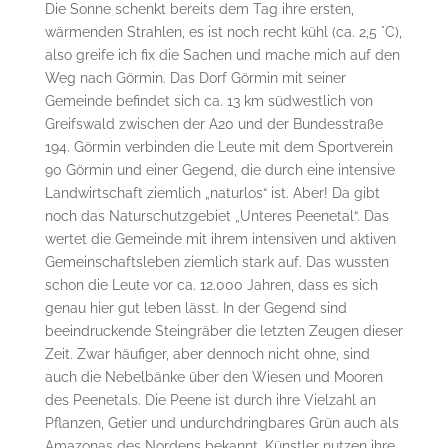
Die Sonne schenkt bereits dem Tag ihre ersten,
wärmenden Strahlen, es ist noch recht kühl (ca. 2,5 °C),
also greife ich fix die Sachen und mache mich auf den
Weg nach Görmin. Das Dorf Görmin mit seiner
Gemeinde befindet sich ca. 13 km südwestlich von
Greifswald zwischen der A20 und der Bundesstraße
194. Görmin verbinden die Leute mit dem Sportverein
90 Görmin und einer Gegend, die durch eine intensive
Landwirtschaft ziemlich „naturlos“ ist. Aber! Da gibt
noch das Naturschutzgebiet „Unteres Peenetal“. Das
wertet die Gemeinde mit ihrem intensiven und aktiven
Gemeinschaftsleben ziemlich stark auf. Das wussten
schon die Leute vor ca. 12.000 Jahren, dass es sich
genau hier gut leben lässt. In der Gegend sind
beeindruckende Steingräber die letzten Zeugen dieser
Zeit. Zwar häufiger, aber dennoch nicht ohne, sind
auch die Nebelbänke über den Wiesen und Mooren
des Peenetals. Die Peene ist durch ihre Vielzahl an
Pflanzen, Getier und undurchdringbares Grün auch als
Amazonas des Nordens bekannt. Künstler nutzen ihre