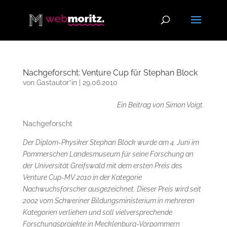
Nachgeforscht: Venture Cup für Stephan Block
von
Gastautor*in
|
29.06.2010
Ein Beitrag von Simon Voigt.
Nachgeforscht
Der Diplom-Physiker Stephan Block wurde am 4. Juni im
Pommerschen Landesmuseum für seine Forschung an
der Universität Greifswald mit dem ersten Preis des
Venture Cup-MV 2010 in der Kategorie
Nachwuchsforscher ausgezeichnet. Dieser Preis wird seit
2002 vom Schweriner Bildungsministerium in mehreren
Kategorien verliehen und soll vielversprechende
Forschungsprojekte in Mecklenburg-Vorpommern