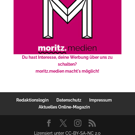
Du hast Interesse, deine Werbung über uns zu
schalten?
moritz.medien macht's möglich!
Redaktionslogin
Datenschutz
Impressum
Aktuelles Online-Magazin
Lizensiert unter CC-BY-SA-NC 2.0