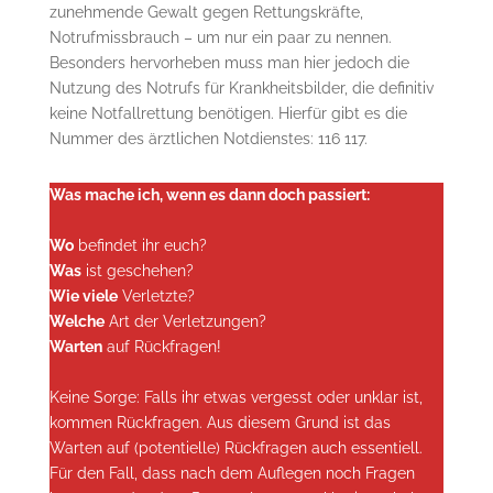
zunehmende Gewalt gegen Rettungskräfte,
Notrufmissbrauch – um nur ein paar zu nennen.
Besonders hervorheben muss man hier jedoch die
Nutzung des Notrufs für Krankheitsbilder, die definitiv
keine Notfallrettung benötigen. Hierfür gibt es die
Nummer des ärztlichen Notdienstes: 116 117.
Was mache ich, wenn es dann doch passiert:
Wo
befindet ihr euch?
Was
ist geschehen?
Wie viele
Verletzte?
Welche
Art der Verletzungen?
Warten
auf Rückfragen!
Keine Sorge: Falls ihr etwas vergesst oder unklar ist,
kommen Rückfragen. Aus diesem Grund ist das
Warten auf (potentielle) Rückfragen auch essentiell.
Für den Fall, dass nach dem Auflegen noch Fragen