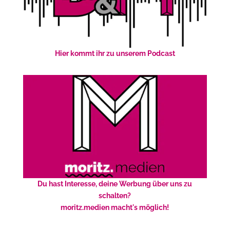
Hier kommt ihr zu unserem Podcast
Du hast Interesse, deine Werbung über uns zu
schalten?
moritz.medien macht's möglich!