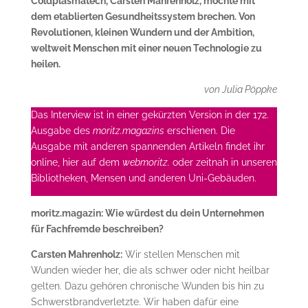
Coldplasmatech, Carsten Mahrenholz, möchte mit
dem etablierten Gesundheitssystem brechen. Von
Revolutionen, kleinen Wundern und der Ambition,
weltweit Menschen mit einer neuen Technologie zu
heilen.
von Julia Pöppke
Das Interview ist in einer gekürzten Version in der 172.
Ausgabe des
moritz.magazins
erschienen. Die
Ausgabe mit anderen spannenden Artikeln findet ihr
online, hier auf dem
webmoritz.
oder zeitnah in unseren
Bibliotheken, Mensen und anderen Uni-Gebäuden.
moritz.magazin: Wie würdest du dein Unternehmen
für Fachfremde beschreiben?
Carsten Mahrenholz:
Wir stellen Menschen mit
Wunden wieder her, die als schwer oder nicht heilbar
gelten. Dazu gehören chronische Wunden bis hin zu
Schwerstbrandverletzte. Wir haben dafür eine