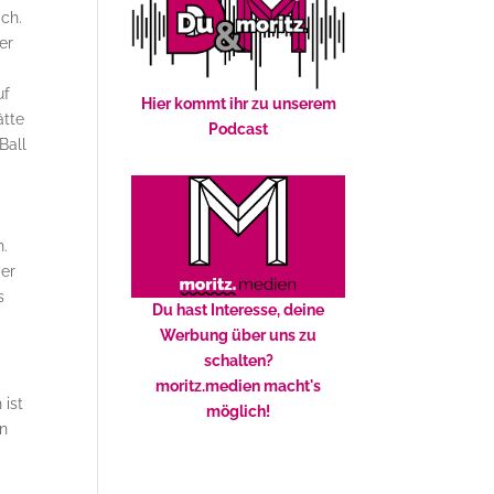
ich.
er
uf
Hier kommt ihr zu unserem
ätte
Podcast
Ball
n.
ber
s
Du hast Interesse, deine
Werbung über uns zu
schalten?
moritz.medien macht's
 ist
möglich!
en