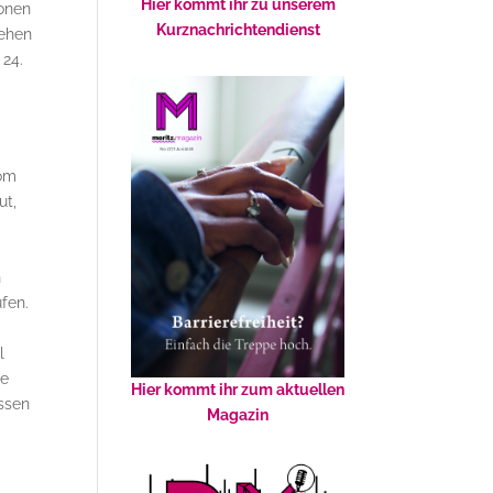
Hier kommt ihr zu unserem
ionen
Kurznachrichtendienst
ehen
 24.
vom
ut,
n
fen.
l
ie
Hier kommt ihr zum aktuellen
issen
Magazin