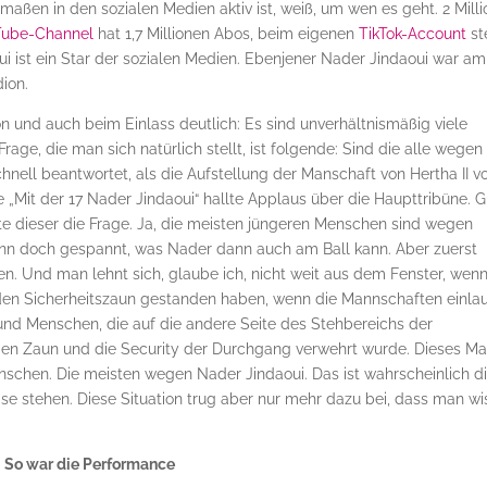
rmaßen in den sozialen Medien aktiv ist, weiß, um wen es geht. 2 Mill
ube-Channel
hat 1,7 Millionen Abos, beim eigenen
TikTok-Account
st
ui ist ein Star der sozialen Medien. Ebenjener Nader Jindaoui war am
ion.
und auch beim Einlass deutlich: Es sind unverhältnismäßig viele
Frage, die man sich natürlich stellt, ist folgende: Sind die alle wegen
hnell beantwortet, als die Aufstellung der Manschaft von Hertha II 
„Mit der 17 Nader Jindaoui“ hallte Applaus über die Haupttribüne. G
e dieser die Frage. Ja, die meisten jüngeren Menschen sind wegen
ann doch gespannt, was Nader dann auch am Ball kann. Aber zuerst
n. Und man lehnt sich, glaube ich, nicht weit aus dem Fenster, wen
den Sicherheitszaun gestanden haben, wenn die Mannschaften einlau
und Menschen, die auf die andere Seite des Stehbereichs der
en Zaun und die Security der Durchgang verwehrt wurde. Dieses Ma
schen. Die meisten wegen Nader Jindaoui. Das ist wahrscheinlich d
se stehen. Diese Situation trug aber nur mehr dazu bei, dass man w
So war die Performance