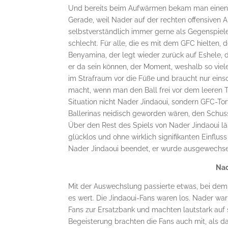
Und bereits beim Aufwärmen bekam man einen leic
Gerade, weil Nader auf der rechten offensiven A
selbstverständlich immer gerne als Gegenspiel
schlecht. Für alle, die es mit dem GFC hielten, 
Benyamina, der legt wieder zurück auf Eshele, de
er da sein können, der Moment, weshalb so vi
im Strafraum vor die Füße und braucht nur eins
macht, wenn man den Ball frei vor dem leeren To
Situation nicht Nader Jindaoui, sondern GFC-To
Ballerinas neidisch geworden wären, den Schuss
Über den Rest des Spiels von Nader Jindaoui läs
glücklos und ohne wirklich signifikanten Einfluss
Nader Jindaoui beendet, er wurde ausgewechse
Nac
Mit der Auswechslung passierte etwas, bei dem 
es wert. Die Jindaoui-Fans waren los. Nader war
Fans zur Ersatzbank und machten lautstark auf
Begeisterung brachten die Fans auch mit, als 