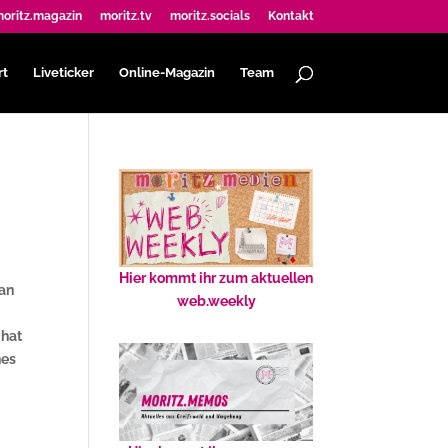
oritz.magazin
moritz.tv
moritz.socials
Kontakt
rt
Liveticker
Online-Magazin
Team
Hier kommt ihr zum aktuellen
man
web.weekly
 hat
nes