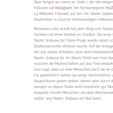
Aber fangen wir vorne an. Jede*r, der*die einige
Follower auf
Instagram
, der familieneigene
YouT
2,5 Millionen Follower auf der Uhr. Nader Jindao
September zu Gast im altehrwürdigen Volksstad
Besonders eins wurde bei dem Weg zum Stadion 
Familien mit ihren Kindern im Stadion. Die erste 
Nader Jindaoui da? Diese Frage wurde relativ sc
Stadionsprecher verlesen wurde. Auf die Ansage 
der war etwas verhalten, aber doch beantwortet
Nader Jindaoui da. An dieser Stelle war man d
mussten die Mannschaften auf das Feld einlaufe
man sagt, dass so viele Menschen noch nie an 
Für gewöhnlich stehen da einige Hardcorefans 
Haupttribüne gehen wollen, denen aber durch d
standen an dieser Stelle wohl bestimmt 150 Men
doppelte Anzahl Menschen, als dort üblicherwei
wollte, was Nader Jindaoui am Ball kann.