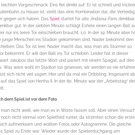
hten Vorgeschmack. Eins fiel direkt auf: Er ist schnell und trickre
ußenbahn zu Hause ist, stellt das eine Kombination dar, die Verteidig
er gegen sich haben. Das
Spiel
startet für alle Jindaoui-Fans denkbar
denkbar gut. In der siebten Minute schlägt Eshele einen langen Ball a
r nur ins leere Tor einschieben braucht. 1:0. In der 19. Minute aber h
ele junge Menschen ins Stadion gekommen sind. Nader bekommt den 
chieben. Das Tor ist leer. Nader macht das, was man als Stürmer so
r bekommt. Er will den Ball ins Tor schieben. Leider hat in dieser
rwart Jakubov das letzte Wort und pariert mit einem Spagat, auf den
. Was wäre wohl im Stadion los gewesen, wir werden es nie erfahre
st sich nicht viel sagen. Hier und da mal ein Dribbling. Insgesamt a
 auf das Spiel von Hertha II. In der 80. Minute war der „Arbeitstag“ de
lt.
h dem Spiel ist vor dem Foto
man nicht weiß, wie man es in Worte fassen soll. Aber einen Versuch
 noch nicht einmal vom Spielfeld runter, da strömten schon die erst
 sich aufmerksam und wollten Fotos oder Autogramme. Die gleiche
das Spiel zu Ende war. Wieder wurde der Spielerduchgang am