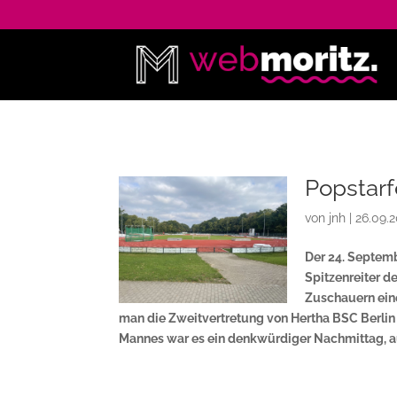
Popstarf
von
jnh
|
26.09.
Der 24. Septemb
Spitzenreiter d
Zuschauern eine
man die Zweitvertretung von Hertha BSC Berlin 
Mannes war es ein denkwürdiger Nachmittag, au