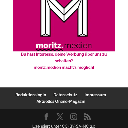
Du hast Interesse, deine Werbung über uns zu
schalten?
moritz.medien macht's möglich!
Redaktionslogin
Datenschutz
Impressum
Aktuelles Online-Magazin
Lizensiert unter CC-BY-SA-NC 2.0