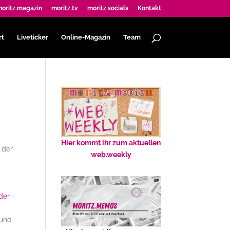
oritz.magazin
moritz.tv
moritz.socials
Kontakt
rt
Liveticker
Online-Magazin
Team
Hier kommt ihr zum aktuellen
 der
web.weekly
der
 und