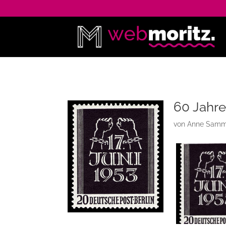
60 Jahre
von
Anne Samm