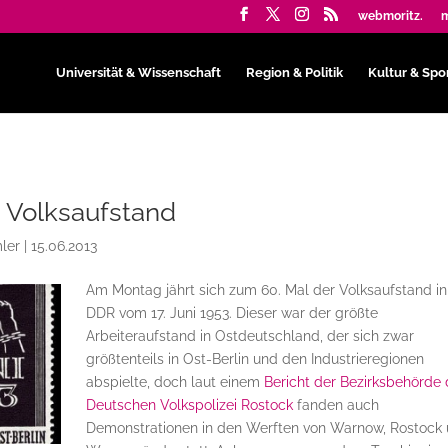
webmoritz.
m
Universität & Wissenschaft
Region & Politik
Kultur & Spo
 Volksaufstand
ler
|
15.06.2013
Am Montag jährt sich zum 60. Mal der Volksaufstand in
DDR vom 17. Juni 1953. Dieser war der größte
Arbeiteraufstand in Ostdeutschland, der sich zwar
größtenteils in Ost-Berlin und den Industrieregionen
abspielte, doch laut einem
Bericht der Bezirksbehörde 
Deutschen Volkspolizei Rostock
fanden auch
Demonstrationen in den Werften von Warnow, Rostock