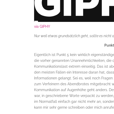
via GIPHY
Nur weil etwas grundsätzlich geht, sollte es nich
Punkt
Eigentlich ist Punkt 5 kein wirklich eigenstän
die vorher genannten Unannehmlichkeiten, die 
Kommunikationslast extrem einseitig. Das ist ab
den meisten Fällen ein Interesse daran hat, da
Informationen gelangt. Sei es, weil noch Fragen 
zum Verfeinern des Abendbrotes mitgebracht wer
Kommunikation auf Augenhöhe geht anders. Desh
war, in geschriebene Worte verpackt zu werden, 
im Normalfall einfach gar nicht mehr an, sonde
kann mir sehr gerne schreiben oder mich anrufe