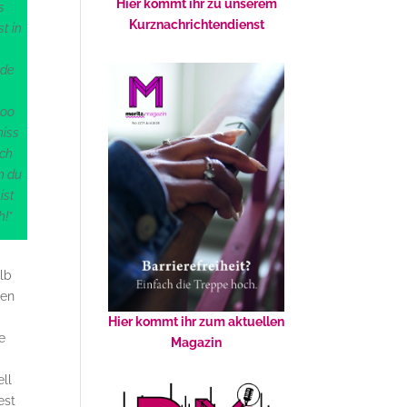
Hier kommt ihr zu unserem
s
Kurznachrichtendienst
t in
,
ade
ooo
hiss
uch
n du
ist
h!”
lb
len
Hier kommt ihr zum aktuellen
e
Magazin
ell
est