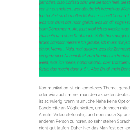
getroffen, also Larissa oder wie die noch hieß, die s
von ihr ausrichten… war glaube ich irgendwas Wicht
letzter Zeit so dermaßen Matsche, scheiß Corona
was war denn das noch gleich, was ich dir sagen sol
beim Dönermann… Ah, jetzt weiß ich es wieder, was i
Zwiebeln und ohne Knoblauch-Soße, hab morgen ei
krass Zahnschmerzen! Ich glaube, ich muss mir jetz
davor, Mann! … Naja, mal gucken, was der Zahnarzt 
ein ganz nicer Nebeneffekt zum Stempel im Bonush
weißt, was ich meine, hahahahaha… aber trotzdem 
fertig, das macht dann 5 €* … Also Brudi, mein Döne
Kommunikation ist ein komplexes Thema, gerade
oder wie auch immer man den aktuellen deuts
ist schwierig, wenn räumliche Nähe keine Option
Bandbreite an Möglichkeiten, um dennoch miteina
Anrufe, Videotelefonate,… und eben auch Sprac
anderen Person zu hören, so sehr stehen Sprach
nicht gut laufen. Daher hier das Manifest der k