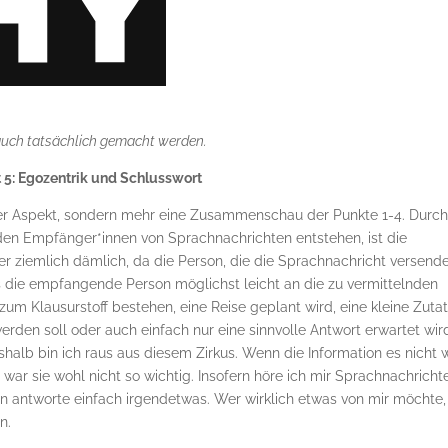
t auch tatsächlich gemacht werden.
 5: Egozentrik und Schlusswort
diger Aspekt, sondern mehr eine Zusammenschau der Punkte 1-4. Durch
den Empfänger*innen von Sprachnachrichten entstehen, ist die
er ziemlich dämlich, da die Person, die die Sprachnachricht versendet
ss die empfangende Person möglichst leicht an die zu vermittelnden
zum Klausurstoff bestehen, eine Reise geplant wird, eine kleine Zuta
den soll oder auch einfach nur eine sinnvolle Antwort erwartet wir
alb bin ich raus aus diesem Zirkus. Wenn die Information es nicht 
war sie wohl nicht so wichtig. Insofern höre ich mir Sprachnachricht
rn antworte einfach irgendetwas. Wer wirklich etwas von mir möchte,
n.