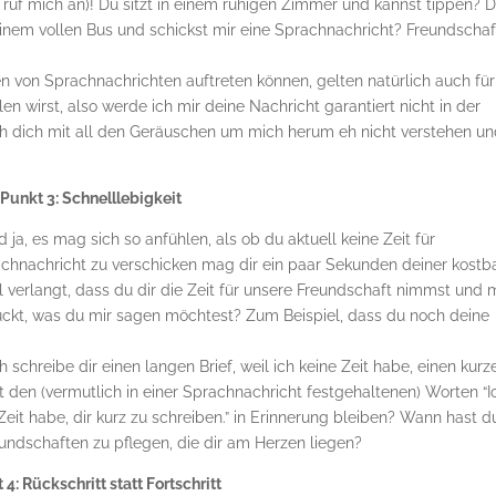
er ruf mich an)! Du sitzt in einem ruhigen Zimmer und kannst tippen? 
einem vollen Bus und schickst mir eine Sprachnachricht? Freundschaf
 von Sprachnachrichten auftreten können, gelten natürlich auch für
en wirst, also werde ich mir deine Nachricht garantiert nicht in der
ich dich mit all den Geräuschen um mich herum eh nicht verstehen u
Punkt 3: Schnelllebigkeit
 ja, es mag sich so anfühlen, als ob du aktuell keine Zeit für
rachnachricht zu verschicken mag dir ein paar Sekunden deiner kostb
el verlangt, dass du dir die Zeit für unsere Freundschaft nimmst und 
drückt, was du mir sagen möchtest? Zum Beispiel, dass du noch deine
schreibe dir einen langen Brief, weil ich keine Zeit habe, einen kurz
t den (vermutlich in einer Sprachnachricht festgehaltenen) Worten “I
Zeit habe, dir kurz zu schreiben.” in Erinnerung bleiben? Wann hast du
ndschaften zu pflegen, die dir am Herzen liegen?
 4: Rückschritt statt Fortschritt