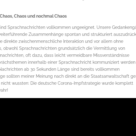
: Chaos, Chaos und nochmal Chaos
 sind Sprachnachrichten vollkommen ungeeignet. Unsere Gedanken
 weiterführende Zusammenhänge spontan und strukturiert auszudrück
ne direkte zwischenmenschliche Interaktion und vor allem ohne
s, obwohl Sprachnachrichten grundsätzlich die Vermittlung von
achrichten, oft dazu, dass leicht vermeidbare Missverständnisse
rächsthemen innerhalb einer Sprachnachricht kommuniziert werden
. Nachrichten ab 30 Sekunden Länge sind bereits vollkommen
e sollten meiner Meinung nach direkt an die Staatsanwaltschaft g
ar nicht wussten: Die deutsche Corona-Impfstrategie wurde komplett
wahr!