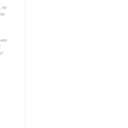
, so
 so
 von
?
n?