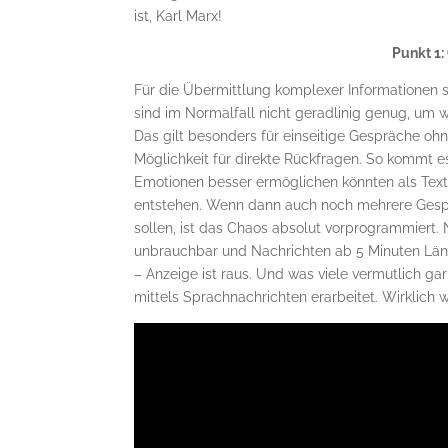
ist, Karl Marx!
Punkt 1
Für die Übermittlung komplexer Informationen
sind im Normalfall nicht geradlinig genug, um
Das gilt besonders für einseitige Gespräche oh
Möglichkeit für direkte Rückfragen. So kommt e
Emotionen besser ermöglichen könnten als Textn
entstehen. Wenn dann auch noch mehrere Gesp
sollen, ist das Chaos absolut vorprogrammiert
unbrauchbar und Nachrichten ab 5 Minuten Läng
– Anzeige ist raus. Und was viele vermutlich g
mittels Sprachnachrichten erarbeitet. Wirklich 