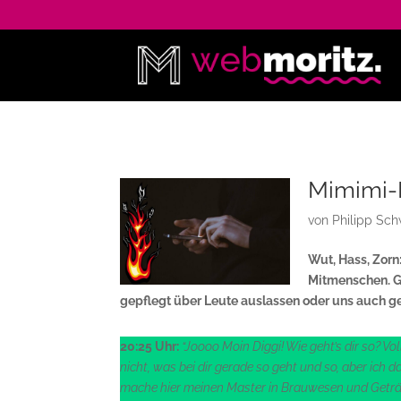
Mimimi-
von
Philipp Sc
Wut, Hass, Zorn
Mitmenschen. G
gepflegt über Leute auslassen oder uns auch gen
20:25 Uhr:
“Joooo Moin Diggi! Wie geht’s dir so? Vo
nicht, was bei dir gerade so geht und so, aber ich d
mache hier meinen Master in Brauwesen und Getränke