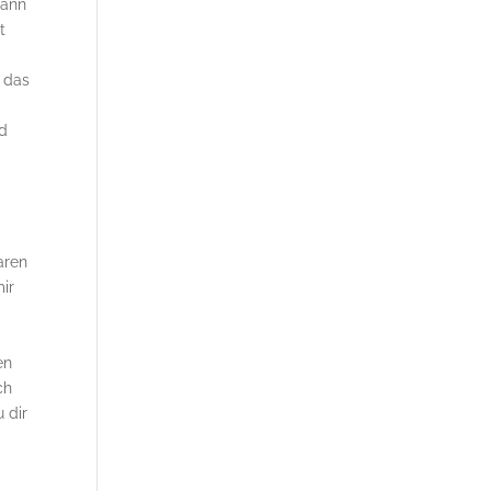
Dann
t
 das
nd
aren
mir
en
ch
 dir