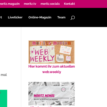
oritz.magazin
moritz.tv
moritz.socials
Kontakt
rt
Liveticker
Online-Magazin
Team
Hier kommt ihr zum aktuellen
web.weekly
s mal
a