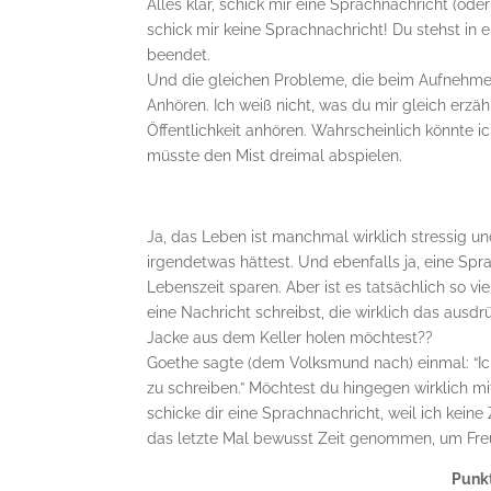
Alles klar, schick mir eine Sprachnachricht (od
schick mir keine Sprachnachricht! Du stehst in 
beendet.
Und die gleichen Probleme, die beim Aufnehmen
Anhören. Ich weiß nicht, was du mir gleich erzähl
Öffentlichkeit anhören. Wahrscheinlich könnte 
müsste den Mist dreimal abspielen.
Ja, das Leben ist manchmal wirklich stressig und
irgendetwas hättest. Und ebenfalls ja, eine Sp
Lebenszeit sparen. Aber ist es tatsächlich so vi
eine Nachricht schreibst, die wirklich das aus
Jacke aus dem Keller holen möchtest??
Goethe sagte (dem Volksmund nach) einmal: “Ich 
zu schreiben.” Möchtest du hingegen wirklich mi
schicke dir eine Sprachnachricht, weil ich keine 
das letzte Mal bewusst Zeit genommen, um Freu
Punkt