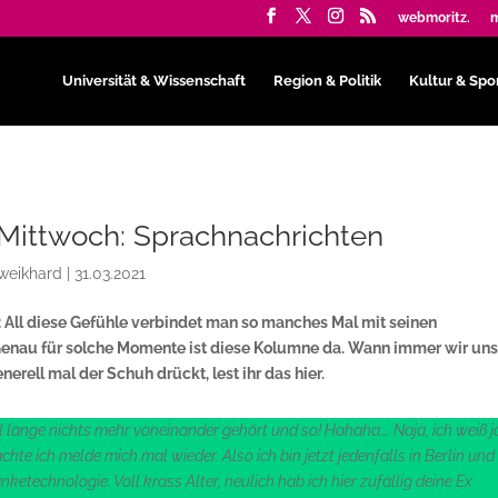
webmoritz.
m
Universität & Wissenschaft
Region & Politik
Kultur & Spo
Mittwoch: Sprachnachrichten
hweikhard
|
31.03.2021
: All diese Gefühle verbindet man so manches Mal mit seinen
enau für solche Momente ist diese Kolumne da. Wann immer wir un
erell mal der Schuh drückt, lest ihr das hier.
ll lange nichts mehr voneinander gehört und so! Hahaha…. Naja, ich weiß j
achte ich melde mich mal wieder. Also ich bin jetzt jedenfalls in Berlin und
technologie. Voll krass Alter, neulich hab ich hier zufällig deine Ex