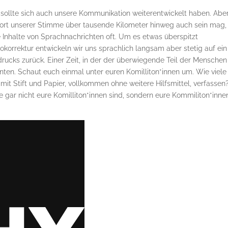
sollte sich auch unsere Kommunikation weiterentwickelt haben. Aber
ort unserer Stimme über tausende Kilometer hinweg auch sein mag,
e Inhalte von Sprachnachrichten oft. Um es etwas überspitzt
orrektur entwickeln wir uns sprachlich langsam aber stetig auf ein
rucks zurück. Einer Zeit, in der der überwiegende Teil der Menschen
nnten. Schaut euch einmal unter euren Komilliton*innen um. Wie viele
 mit Stift und Papier, vollkommen ohne weitere Hilfsmittel, verfassen
ie gar nicht eure Komilliton*innen sind, sondern eure Kommiliton*inne