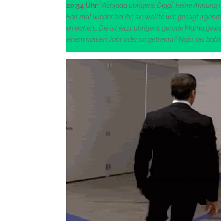
20:54 Uhr:
“Achjaaa übrigens Diggi, keine Ahnung m
Fall mal wieder bei ihr, sie wollte wie gesagt irg
erreichen… Die ist jetzt übrigens gerade Mama gewor
einem halben Jahr oder so getrennt? Naja, bis bald