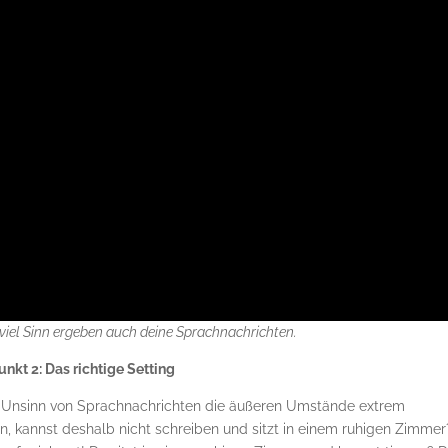
 viel Sinn ergeben auch deine Sprachnachrichten.
unkt 2: Das richtige Setting
nd Unsinn von Sprachnachrichten die äußeren Umstände extrem
, kannst deshalb nicht schreiben und sitzt in einem ruhigen Zimmer