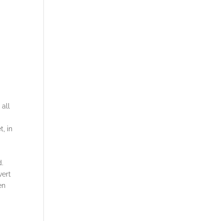
 all
, in
t
d.
wert
en