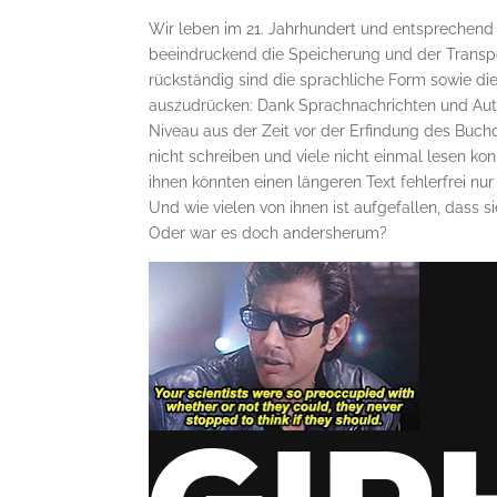
Wir leben im 21. Jahrhundert und entsprechend 
beeindruckend die Speicherung und der Transp
rückständig sind die sprachliche Form sowie di
auszudrücken: Dank Sprachnachrichten und Autok
Niveau aus der Zeit vor der Erfindung des Buchd
nicht schreiben und viele nicht einmal lesen ko
ihnen könnten einen längeren Text fehlerfrei nur
Und wie vielen von ihnen ist aufgefallen, dass s
Oder war es doch andersherum?