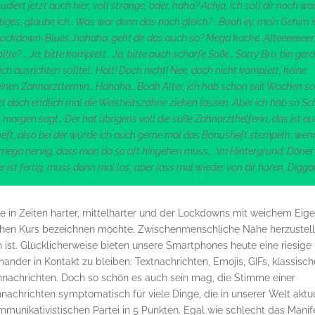
tudiert jetzt auch hier, voll strange, oder, haha? Achja, ich soll dir noch wa
iges, glaube ich… Was war denn das noch gleich? …Boah ey, mein Gehirn is
-Lockdown-Blues…hahaha…geht dir das auch so? Mega kacke. Alteeeeeeer
lte? … Ja, bitte komplett… Ja, bitte auch scharfe Soße… Sorry Bro, bin ger
ch ausrichten sollte!… Halt! Doch nicht! Nee, doch nicht komplett, keine
nen Zahnarzttermin… Hahaha… Boah Alter, ich hab schon seit Wochen s
t doch endlich mal die Weisheitszähne ziehen lassen. Aber ich hab so Sc
morgen sagt… Der hat übrigens voll die süße Zahnarzthelferin, das ist a
eft, also bei der würde ich auch gerne mal das Bonusheft stempeln, wen
mega nervig, dass man da so oft hingehen muss… *im Hintergrund: Döner 
r ist fertig, muss dann mal los, aber lass mal wieder von dir hören, Digga
 in Zeiten harter, mittelharter und der Lockdowns mit weichem Eige
chen Kurs bezeichnen möchte. Zwischenmenschliche Nähe herzustel
 ist. Glücklicherweise bieten unsere Smartphones heute eine riesige
nder in Kontakt zu bleiben: Textnachrichten, Emojis, GIFs, klassisch
hnachrichten. Doch so schön es auch sein mag, die Stimme einer
nachrichten symptomatisch für viele Dinge, die in unserer Welt aktu
ommunikativistischen Partei in 5 Punkten. Egal wie schlecht das Manif