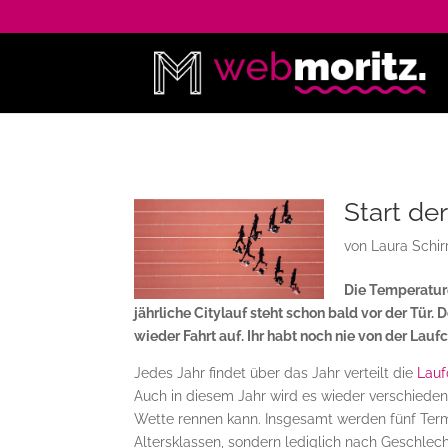
Start de
von
Laura Schir
Die Temperature
jährliche Citylauf steht schon bald vor der Tür.
wieder Fahrt auf. Ihr habt noch nie von der Lau
Jedes Jahr findet über das Jahr verteilt die
Lauf
Auch in diesem Jahr wird es wieder verschied
Wette rennen kann. Insgesamt werden fünf Term
Altersklassen, sondern lediglich nach Geschlec