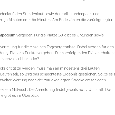
tundenlauf, den Stundenlauf sowie der Halbstundenpaar- und
ein: 30 Minuten oder 60 Minuten. Am Ende zählen die zurückgelegten
amtpodium
vergeben. Für die Plätze 1-3 gibt es Urkunden sowie
verteilung für die einzelnen Tagesergebnisse. Dabei werden für den 
 den 3. Platz 40 Punkte vergeben. Die nachfolgenden Plätze erhalten
d nachvollziehbar, oder?
ksichtigt zu werden, muss man an mindestens drei Läufen
ufen teil, so wird das schlechteste Ergebnis gestrichen. Sollte es 
zweiter Wertung nach der zurückgelegten Strecke entschieden.
einem Mittwoch. Die Anmeldung findet jeweils ab 17 Uhr statt. Der
ne gibt es im Überblick: