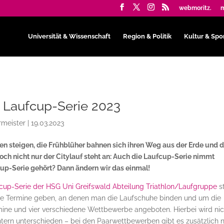
webmoritz.
m
Universität & Wissenschaft
Region & Politik
Kultur & Spo
r Laufcup-Serie 2023
rmeister
|
19.03.2023
n steigen, die Frühblüher bahnen sich ihren Weg aus der Erde und d
 Doch nicht nur der Citylauf steht an: Auch die Laufcup-Serie nimmt
fcup-Serie gehört? Dann ändern wir das einmal!
cup-Serie der HSG Uni Greifswald Abteilung Triathlon/Laufgruppe
st
ene Termine geben, an denen man die Laufschuhe binden und um die
ine und vier verschiedene Wettbewerbe angeboten. Hierbei wird nic
htern unterschieden – bei den Paarwettbewerben gibt es zusätzlich 