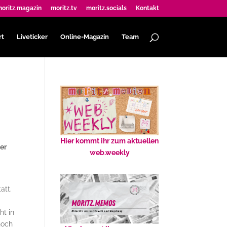
oritz.magazin
moritz.tv
moritz.socials
Kontakt
rt
Liveticker
Online-Magazin
Team
Hier kommt ihr zum aktuellen
er
web.weekly
att.
ht in
noch