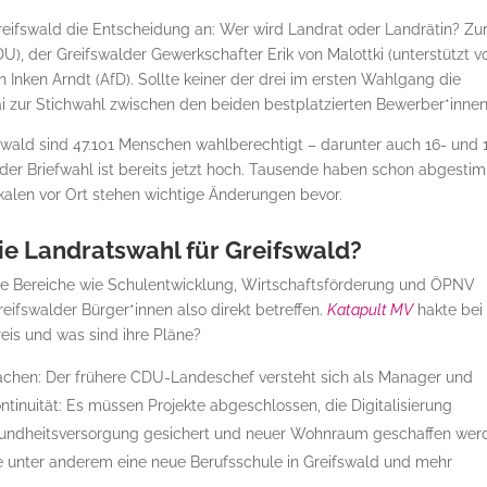
ifswald die Entscheidung an: Wer wird Landrat oder Landrätin? Zu
), der Greifswalder Gewerkschafter Erik von Malottki (unterstützt v
Inken Arndt (AfD). Sollte keiner der drei im ersten Wahlgang die
i zur Stichwahl zwischen den beiden bestplatzierten Bewerber*innen
fswald sind 47.101 Menschen wahlberechtigt – darunter auch 16- und 
an der Briefwahl ist bereits jetzt hoch. Tausende haben schon abgesti
kalen vor Ort stehen wichtige Änderungen bevor.
e Landratswahl für Greifswald?
rale Bereiche wie Schulentwicklung, Wirtschaftsförderung und ÖPNV
eifswalder Bürger*innen also direkt betreffen.
Katapult MV
hakte bei
eis und was sind ihre Pläne?
achen: Der frühere CDU-Landeschef versteht sich als Manager und
ntinuität: Es müssen Projekte abgeschlossen, die Digitalisierung
esundheitsversorgung gesichert und neuer Wohnraum geschaffen wer
ge unter anderem eine neue Berufsschule in Greifswald und mehr