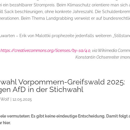
i ein bezahlbarer Strompreis. Beim Klimaschutz orientiere man sich 
ll Sack beschleunigen, ohne konkrete Jahreszahl. Die Schuldenbre
Generationen. Beim Thema Landgrabbing verweist er auf bundesrechtl
uwarten – Erik von Malottki prophezeite jedenfalls weiteren „Stillstan
0
https://creativecommons.org/licenses/by-sa/4.0
, via Wikimedia Com
Konstantin Ochsenreiter (mon
swahl Vorpommern-Greifswald 2025:
en AfD in der Stichwahl
 Wolf
|
12.05.2025
ele vermuteten: Es gibt keine eindeutige Entscheidung. Damit folgt 
r hier.