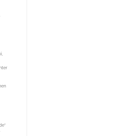
l
i,
nter
men
de“
r