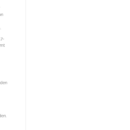
r
on
.
17-
mmt
 den
den.