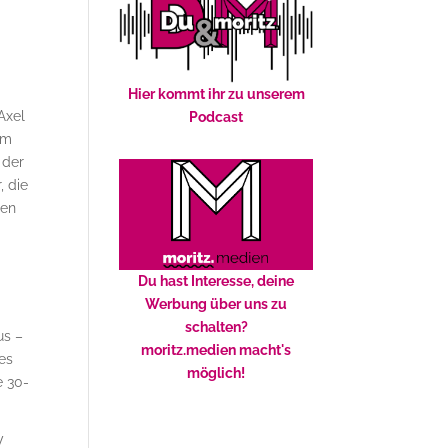
Hier kommt ihr zu unserem
Axel
Podcast
em
 der
, die
ren
Du hast Interesse, deine
Werbung über uns zu
schalten?
us –
moritz.medien macht's
tes
möglich!
e 30-
V