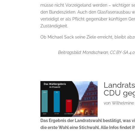
müsse nicht Vorzeigeland werden – wichtiger se
den Bundeszielen. Auch den Glasfaserausbau wi
verteidigt er als Pflicht gegenüber künftigen 
Zuständigkeit.
Ob Michael Sack seine Ziele erreicht, bleibt abz
Beitragsbild: Mondschwan, CC BY-SA 4.
Landrat
CDU geg
von
Wilhelmine
Das Ergebnis der Landratswahl bestätigt, was vi
die erste Wahl eine Stichwahl. Alle Infos findet ih