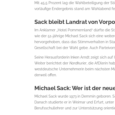
Mit 45,5 Prozent lag die Wahlbeteiligung der S
vorläufige Endergebnis stand am Wahlabend fe
Sack bleibt Landrat von Vor
Im Anklamer „Hotel Pommernland“ dürfte die S
wie der 51-jährige Michael Sack sich eine weite
hervorgehoben, dass das Stimmverhalten in Sta
Gesellschaft bei der Wahl gebe. Auch Parteivors
Seine Herausforderin Inken Arndt zeigt sich auf
Weiter berichtet der
Nordkurier
, die AfDlerin h
westdeutsche Unternehmerin beim nächsten Mal 
derweil offen.
Michael Sack: Wer ist der neu
Michael Sack wurde 1973 in Demmin geboren. Se
Danach studierte er in Weimar und Erfurt, unte
Berufsschullehrer und zur Unterstützung orienti