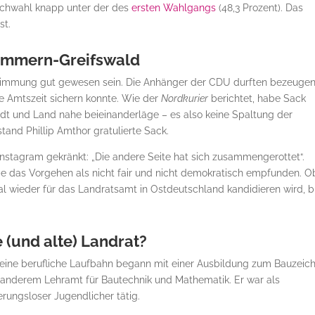
tichwahl knapp unter der des
ersten Wahlgangs
(48,3 Prozent). Das
st.
pommern-Greifswald
timmung gut gewesen sein. Die Anhänger der CDU durften bezeugen
re Amtszeit sichern konnte. Wie der
Nordkurier
berichtet, habe Sack
dt und Land nahe beieinanderläge – es also keine Spaltung der
tand Phillip Amthor gratulierte Sack.
 Instagram gekränkt: „Die andere Seite hat sich zusammengerottet“.
abe das Vorgehen als nicht fair und nicht demokratisch empfunden. O
wieder für das Landratsamt in Ostdeutschland kandidieren wird, b
e (und alte) Landrat?
ine berufliche Laufbahn begann mit einer Ausbildung zum Bauzeich
r anderem Lehramt für Bautechnik und Mathematik. Er war als
erungsloser Jugendlicher tätig.