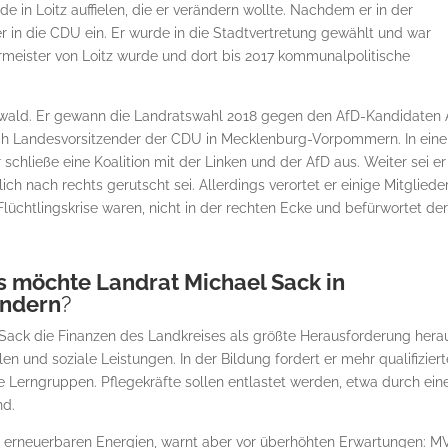
de in Loitz auffielen, die er verändern wollte. Nachdem er in der
er in die CDU ein. Er wurde in die Stadtvertretung gewählt und war
rmeister von Loitz wurde und dort bis 2017 kommunalpolitische
swald. Er gewann die Landratswahl 2018 gegen den AfD-Kandidaten 
uch Landesvorsitzender der CDU in Mecklenburg-Vorpommern. In ein
r schließe eine Koalition mit der Linken und der AfD aus. Weiter sei er
ich nach rechts gerutscht sei. Allerdings verortet er einige Mitglieder
lüchtlingskrise waren, nicht in der rechten Ecke und befürwortet de
s möchte Landrat Michael Sack in
ändern
?
 Sack die Finanzen des Landkreises als größte Herausforderung hera
len und soziale Leistungen. In der Bildung fordert er mehr qualifizier
le Lerngruppen. Pflegekräfte sollen entlastet werden, etwa durch ein
nd.
en erneuerbaren Energien, warnt aber vor überhöhten Erwartungen: M