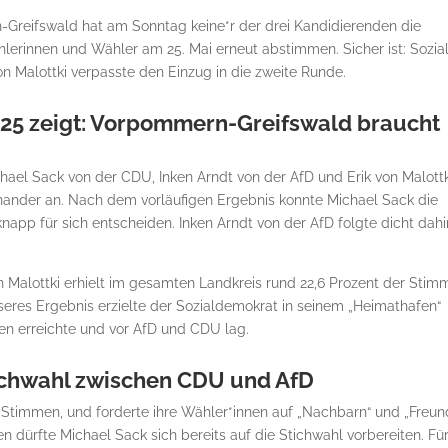
Greifswald hat am Sonntag keine*r der drei Kandidierenden die
hlerinnen und Wähler am 25. Mai erneut abstimmen. Sicher ist: Sozia
von Malottki verpasste den Einzug in die zweite Runde.
025 zeigt: Vorpommern-Greifswald braucht
hael Sack von der CDU, Inken Arndt von der AfD und Erik von Malottk
nander an. Nach dem vorläufigen Ergebnis konnte Michael Sack die
app für sich entscheiden. Inken Arndt von der AfD folgte dicht dahi
Malottki erhielt im gesamten Landkreis rund 22,6 Prozent der Stim
sseres Ergebnis erzielte der Sozialdemokrat in seinem „Heimathafen“
en erreichte und vor AfD und CDU lag.
Stichwahl zwischen CDU und AfD
e Stimmen, und forderte ihre Wähler*innen auf „Nachbarn“ und „Freun
n dürfte Michael Sack sich bereits auf die Stichwahl vorbereiten. Fü