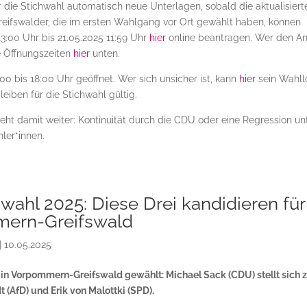
r die Stichwahl automatisch neue Unterlagen, sobald die aktualisiert
reifswalder, die im ersten Wahlgang vor Ort gewählt haben, können
13:00 Uhr bis 21.05.2025 11:59 Uhr
hier
online beantragen. Wer den A
ie Öffnungszeiten
hier
unten.
0 bis 18:00 Uhr geöffnet. Wer sich unsicher ist, kann
hier
sein Wahll
eiben für die Stichwahl gültig.
eht damit weiter: Kontinuität durch die CDU oder eine Regression un
ler*innen.
wahl 2025: Diese Drei kandidieren für
ern-Greifswald
|
10.05.2025
 in Vorpommern-Greifswald gewählt: Michael Sack (CDU) stellt sich 
(AfD) und Erik von Malottki (SPD).