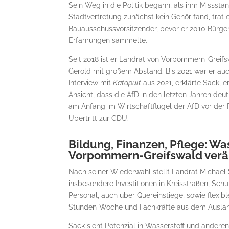
Sein Weg in die Politik begann, als ihm Missstän
Stadtvertretung zunächst kein Gehör fand, trat 
Bauausschussvorsitzender, bevor er 2010 Bürge
Erfahrungen sammelte.
Seit 2018 ist er Landrat von Vorpommern-Greif
Gerold mit großem Abstand. Bis 2021 war er a
Interview mit
Katapult
aus 2021, erklärte Sack, e
Ansicht, dass die AfD in den letzten Jahren deutl
am Anfang im Wirtschaftflügel der AfD vor der F
Übertritt zur CDU.
Bildung, Finanzen, Pflege: Wa
Vorpommern-Greifswald ver
Nach seiner Wiederwahl stellt Landrat Michael
insbesondere Investitionen in Kreisstraßen, Schu
Personal, auch über Quereinstiege, sowie flexib
Stunden-Woche und Fachkräfte aus dem Ausla
Sack sieht Potenzial in Wasserstoff und ander