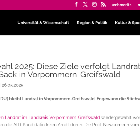
webmoritz.
m
Universität & Wissenschaft
Region & Politik
Kultur & Spo
hl 2025: Diese Ziele verfolgt Landra
 Sack in Vorpommern-Greifswald
|
26.05.2025
CDU) bleibt Landrat in Vorpommern-Greifswald. Er gewann die Stich
m Landrat im Landkreis Vorpommern-Greifswald
wiedergewählt wor
gen die AfD-Kandidatin Inken Arndt durch. Die Polit-Newcomerin vom