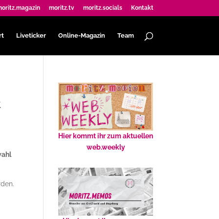
oritz.magazin
moritz.tv
moritz.socials
Kontakt
rt
Liveticker
Online-Magazin
Team
t
Hier kommt ihr zum aktuellen
web.weekly
wahl
den.