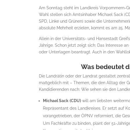
Am Sonntag steht im Landkreis Vorpommern-Gre
Wahl stellen sich Amtsinhaber Michael Sack (CDU
SPD, Linke und Grünen) sowie die Unternehmerin 
absolute Mehrheit erzielen, kommt es am 25. Ma
Allein in der Universitäts- und Hansestadt Grei
Jährige. Schon jetzt zeigt sich: Das Interesse 
oder Unterlagen beantragt. Auch in den Wahllo
Was bedeutet di
Die Landrätin oder der Landrat gestaltet zent
maßgeblich mit – Themen, die den Alltag der Gr
Kandidierenden nach: Wie sehen sie den Landkr
Michael Sack
(CDU)
will am liebsten weiterm
Repräsentant des Landkreises. Er setzt auf Ko
vorangetrieben, der ÖPNV reformiert, die G
Um Fachkräfte zu binden, plant der 51-Jähri