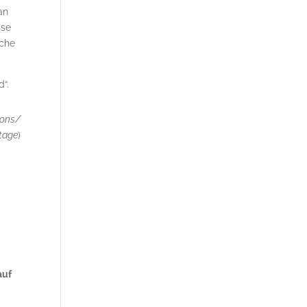
an
mse
iche
d“.
mons/
tage
)
auf