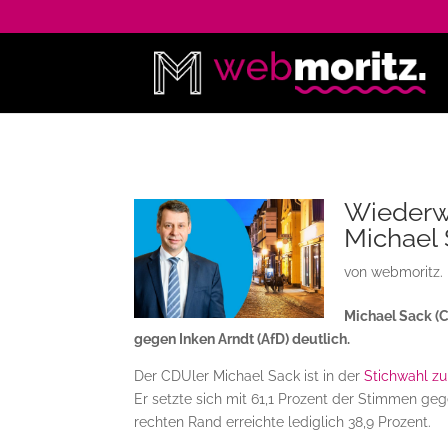
Wiederwa
Michael
von
webmoritz.
Michael Sack (
gegen Inken Arndt (AfD) deutlich.
Der CDUler Michael Sack ist in der
Stichwahl zu
Er setzte sich mit 61,1 Prozent der Stimmen ge
rechten Rand erreichte lediglich 38,9 Prozent.