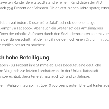
er zweiten Runde. Bereits 2018 stand er einem Kandidaten der AfD
ack 79,5 Prozent der Stimmen. Ob er jetzt, sieben Jahre später, erne
idatin verhindern. Dieser wäre „fatal“, schrieb der ehemalige
ampf via Facebook. Aber auch ein „weiter so“ des Amtsinhabers
. Doch der erhoffte Aufbruch durch den Sozialdemokraten kommt zu
walder Bürgerschaft hat der 39-Jährige dennoch einen Ort, um mit „k
e endlich besser zu machen“
.
ch hohe Beteiligung
ben 48,3 Prozent ihre Stimme ab. Dies bedeutet eine deutliche
 Vergleich zur letzten Landratswahl. In der Universitätsstadt
lberechtigt, darunter erstmals auch 16- und 17-Jährige.
r dem Wahlsonntag ab, mit über 6.700 beantragten Briefwahlunterlage