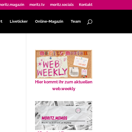
oritz.magazin
moritz.tv
moritz.socials
Kontakt
rt
Liveticker
Online-Magazin
Team
Hier kommt ihr zum aktuellen
web.weekly