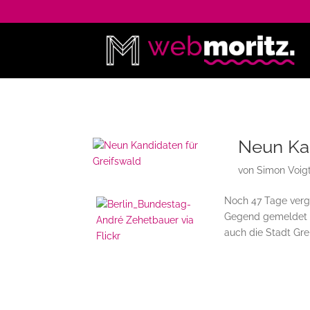
Neun Kan
von
Simon Voig
Noch 47 Tage verge
Gegend gemeldet i
auch die Stadt Gre