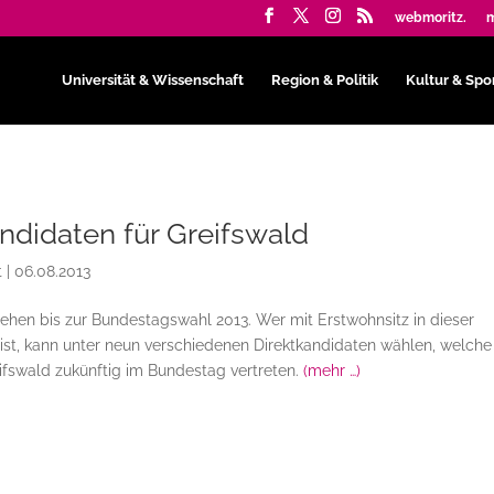
webmoritz.
m
Universität & Wissenschaft
Region & Politik
Kultur & Spo
didaten für Greifswald
t
|
06.08.2013
hen bis zur Bundestagswahl 2013. Wer mit Erstwohnsitz in dieser
st, kann unter neun verschiedenen Direktkandidaten wählen, welche
ifswald zukünftig im Bundestag vertreten.
(mehr …)