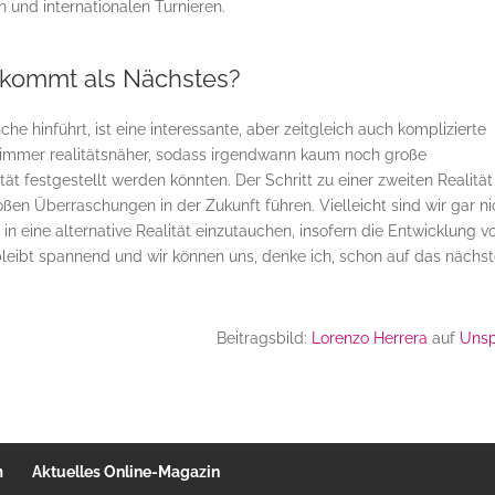
 und internationalen Turnieren.
kommt als Nächstes?
he hinführt, ist eine interessante, aber zeitgleich auch komplizierte
r immer realitätsnäher, sodass irgendwann kaum noch große
t festgestellt werden könnten. Der Schritt zu einer zweiten Realität
oßen Überraschungen in der Zukunft führen. Vielleicht sind wir gar ni
in eine alternative Realität einzutauchen, insofern die Entwicklung v
bleibt spannend und wir können uns, denke ich, schon auf das nächs
Beitragsbild:
Lorenzo Herrera
auf
Unsp
m
Aktuelles Online-Magazin