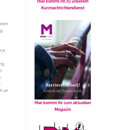
Hier kommt ihr zu unserem
Kurznachrichtendienst
innen
g.
eck
ng.
e
,
o
ch an
Hier kommt ihr zum aktuellen
Magazin