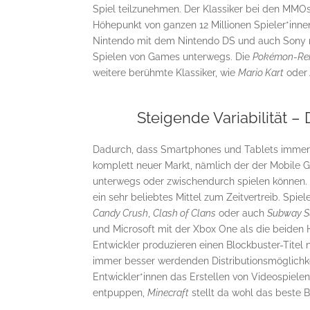
Spiel teilzunehmen. Der Klassiker bei den MMOs
Höhepunkt von ganzen 12 Millionen Spieler*inn
Nintendo mit dem Nintendo DS und auch Sony mi
Spielen von Games unterwegs. Die
Pokémon-Re
weitere berühmte Klassiker, wie
Mario Kart
ode
Steigende Variabilität –
Dadurch, dass Smartphones und Tablets immer pr
komplett neuer Markt, nämlich der der Mobile G
unterwegs oder zwischendurch spielen können.
ein sehr beliebtes Mittel zum Zeitvertreib. Spie
Candy Crush
,
Clash of Clans
oder auch
Subway S
und Microsoft mit der Xbox One als die beiden 
Entwickler produzieren einen Blockbuster-Titel
immer besser werdenden Distributionsmöglichke
Entwickler*innen das Erstellen von Videospiele
entpuppen,
Minecraft
stellt da wohl das beste Be