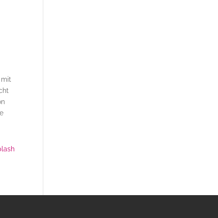
 mit
cht
on
te
lash