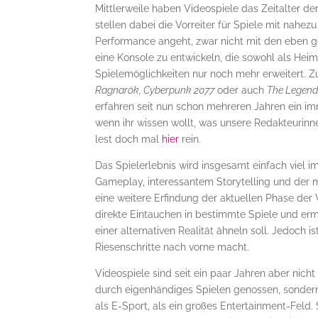
Mittlerweile haben Videospiele das Zeitalter de
stellen dabei die Vorreiter für Spiele mit nahez
Performance angeht, zwar nicht mit den eben g
eine Konsole zu entwickeln, die sowohl als Hei
Spielemöglichkeiten nur noch mehr erweitert. 
Ragnarök, Cyberpunk 2077
oder auch
The Legend 
erfahren seit nun schon mehreren Jahren ein i
wenn ihr wissen wollt, was unsere Redakteurin
lest doch mal
hier
rein.
Das Spielerlebnis wird insgesamt einfach viel
Gameplay, interessantem Storytelling und der m
eine weitere Erfindung der aktuellen Phase der 
direkte Eintauchen in bestimmte Spiele und er
einer alternativen Realität ähneln soll. Jedoch
Riesenschritte nach vorne macht.
Videospiele sind seit ein paar Jahren aber nich
durch eigenhändiges Spielen genossen, sondern
als E-Sport, als ein großes Entertainment-Feld.