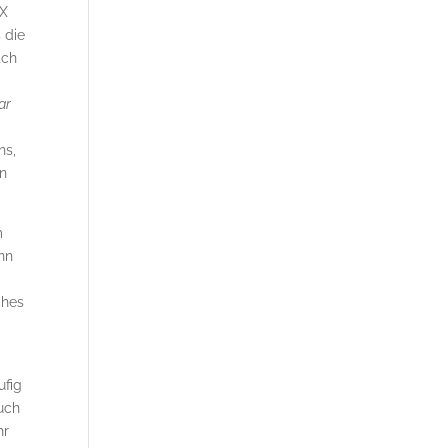
 X
 die
tch
ar
ns,
nn
m
nn
ches
ufig
uch
hr