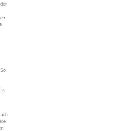
 der
mon
e
. So
 in
auch
ese
en