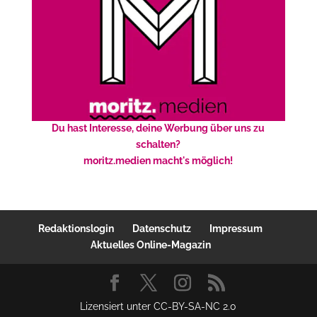
Du hast Interesse, deine Werbung über uns zu
schalten?
moritz.medien macht's möglich!
Redaktionslogin
Datenschutz
Impressum
Aktuelles Online-Magazin
Lizensiert unter CC-BY-SA-NC 2.0