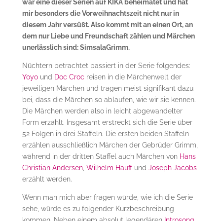
war eine dieser Serien auf KIKA beheimatet und hat
mir besonders die Vorweihnachtszeit nicht nur in
diesem Jahr versüßt. Also kommt mit an einen Ort, an
dem nur Liebe und Freundschaft zählen und Märchen
unerlässlich sind: SimsalaGrimm.
Nüchtern betrachtet passiert in der Serie folgendes:
Yoyo
und
Doc Croc
reisen in die Märchenwelt der
jeweiligen Märchen und tragen meist signifikant dazu
bei, dass die Märchen so ablaufen, wie wir sie kennen.
Die Märchen werden also in leicht abgewandelter
Form erzählt. Insgesamt erstreckt sich die Serie über
52 Folgen in drei Staffeln. Die ersten beiden Staffeln
erzählen ausschließlich Märchen der Gebrüder Grimm,
während in der dritten Staffel auch Märchen von
Hans
Christian Andersen
,
Wilhelm
Hauff
und
Joseph
Jacobs
erzählt werden.
Wenn man mich aber fragen würde, wie ich die Serie
sehe, würde es zu folgender Kurzbeschreibung
kommen. Neben einem absolut legendären
Introsong
,