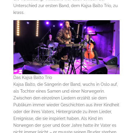
Unterschied zur ersten Band, dem Kajsa Balto Trio, zu
krass.
Das Kajsa Balto Trio
Kajsa Balto, die Sängerin der Band, wuchs in Oslo auf,
als Tochter eines Samen und einer Norwegerin.
Zwischen den einzelnen Liedern erzählt sie dem
Publikum immer wieder Geschichten aus ihrer Kindheit
oder der ihres Vaters, Hintergründe zu ihren Lieder,
Ereignisse, die sie inspiriert haben. Als Kind im
Norwegen der 50er und 60er Jahre hatte ihr Vater es
nicht immer leicht – er musste seinen Bruder sterben