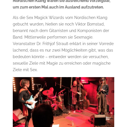
Nordischen Klang waren sie ausreichend vorzeigbar,
um zum ersten Mal auch im Ausland aufzutreten.
Als die Sex Magick Wizards vom Nordischen Klang
gebucht wurden, hießen sie noch Viktor Bomstad,
benannt nach dem Gitarristen und Komponisten der
Band. Mittlerweile performen sie Sexmagie.
Veranstalter Dr. Frithjof Strauß erklärt in seiner Vorrede
lachend, dass es nur zwei Möglichkeiten gibt, was das
bedeuten könnte – entweder werden sie versuchen,
sexuelle Ziele mit Magie zu erreichen oder magische
Ziele mit Sex.