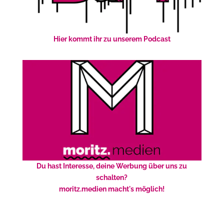
Hier kommt ihr zu unserem Podcast
Du hast Interesse, deine Werbung über uns zu
schalten?
moritz.medien macht's möglich!