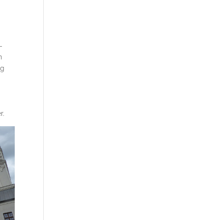
-
n
ig
r.