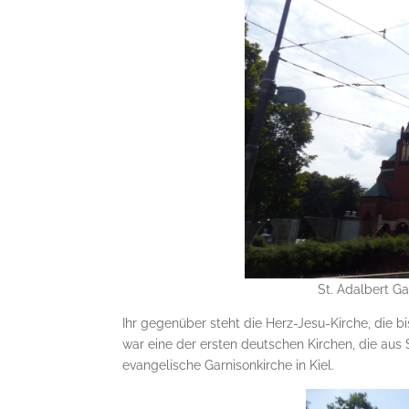
St. Adalbert G
Ihr gegenüber steht die Herz-Jesu-Kirche, die 
war eine der ersten deutschen Kirchen, die aus
evangelische Garnisonkirche in Kiel.