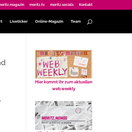
oritz.magazin
moritz.tv
moritz.socials
Kontakt
rt
Liveticker
Online-Magazin
Team
nd
Hier kommt ihr zum aktuellen
web.weekly
e