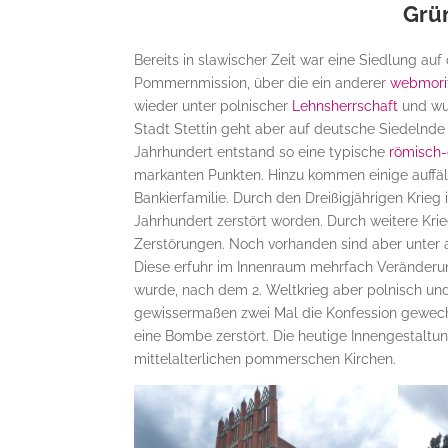
Grün
Bereits in slawischer Zeit war eine Siedlung au
Pommernmission, über die ein anderer
webmorit
wieder unter polnischer
Lehnsherrschaft
und wur
Stadt Stettin geht aber auf deutsche Siedelnde
Jahrhundert entstand so eine typische
römisch
markanten Punkten. Hinzu kommen einige auffäll
Bankierfamilie. Durch den Dreißigjährigen Krieg i
Jahrhundert zerstört worden. Durch weitere Krie
Zerstörungen. Noch vorhanden sind aber unter a
Diese erfuhr im Innenraum mehrfach Veränderu
wurde, nach dem 2. Weltkrieg aber polnisch und
gewissermaßen zwei Mal die Konfession gewechse
eine Bombe zerstört. Die heutige Innengestalt
mittelalterlichen pommerschen Kirchen.