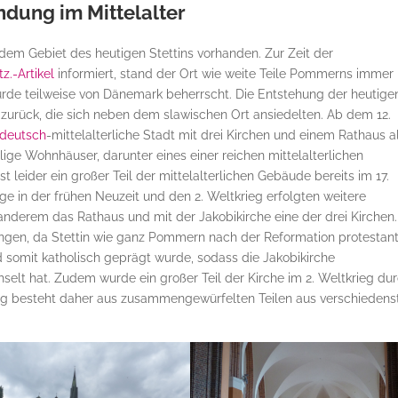
dung im Mittelalter
f dem Gebiet des heutigen Stettins vorhanden. Zur Zeit der
z.-Artikel
informiert, stand der Ort wie weite Teile Pommerns immer
de teilweise von Dänemark beherrscht. Die Entstehung der heutige
 zurück, die sich neben dem slawischen Ort ansiedelten. Ab dem 12.
-deutsch
-mittelalterliche Stadt mit drei Kirchen und einem Rathaus a
ige Wohnhäuser, darunter eines einer reichen mittelalterlichen
st leider ein großer Teil der mittelalterlichen Gebäude bereits im 17.
ge in der frühen Neuzeit und den 2. Weltkrieg erfolgten weitere
nderem das Rathaus und mit der Jakobikirche eine der drei Kirchen.
ngen, da Stettin wie ganz Pommern nach der Reformation protestant
 somit katholisch geprägt wurde, sodass die Jakobikirche
lt hat. Zudem wurde ein großer Teil der Kirche im 2. Weltkrieg du
ung besteht daher aus zusammengewürfelten Teilen aus verschiedens