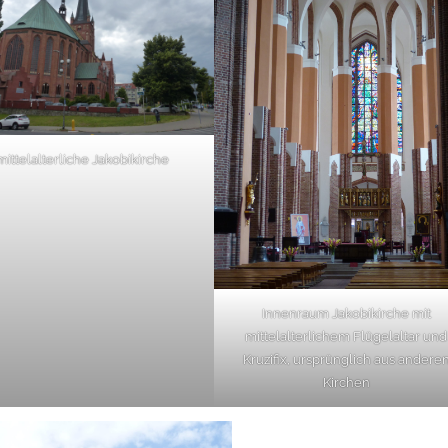
mittelalterliche Jakobikirche
Innenraum Jakobikirche mit
mittelalterlichem Flügelaltar und
Kruzifix, ursprünglich aus andere
Kirchen