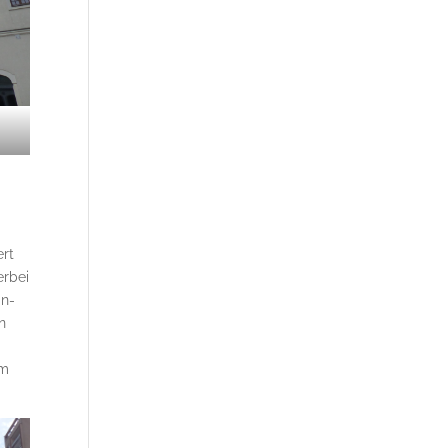
ert
erbei
in-
n
um