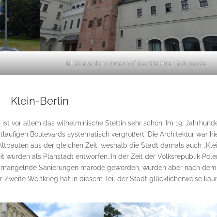
Blick aus dem Innenhof des Stettiner Schlosses
Klein-Berlin
ist vor allem das wilhelminische Stettin sehr schön. Im 19. Jahrhund
tläufigen Boulevards systematisch vergrößert. Die Architektur war hi
 Altbauten aus der gleichen Zeit, weshalb die Stadt damals auch „Kle
it wurden als Planstadt entworfen. In der Zeit der Volksrepublik Pole
rch mangelnde Sanierungen marode geworden, wurden aber nach dem
r Zweite Weltkrieg hat in diesem Teil der Stadt glücklicherweise ka