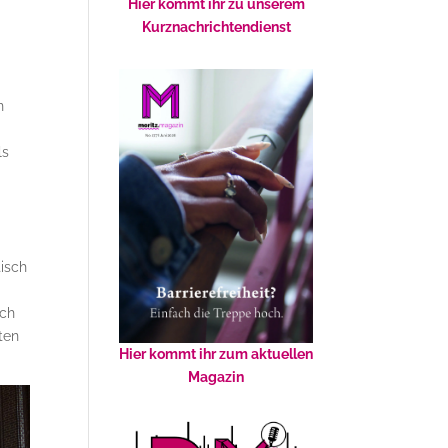
Hier kommt ihr zu unserem
Kurznachrichtendienst
n
ls
isch
rch
ten
Hier kommt ihr zum aktuellen
Magazin