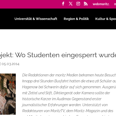
webmoritz.
m
Universität & Wissenschaft
Region & Politik
Kultur & Spo
jekt: Wo Studenten eingesperrt wurd
|
05.03.2014
Die Redaktionen der moritz Medien bekamen heute Besuch
knapp drei Stunden Busfahrt hatten die etwa 28 Schüler a
Hagenow bei Schwerin dafür auf sich genommen. Ausgerü
mit Zettel und Stift, Diktiergerät oder Kamera sollte der
historische Karzer im Audimax Gegenstand erster
journalistischer Erfahrungen werden. Unterstützt von
Redakteuren von MoritzTV, dem Moritz-Magazin und des