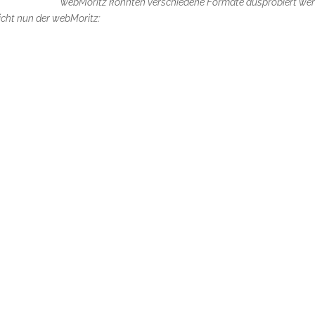
webMoritz konnten verschiedene Formate ausprobiert wer
icht nun der webMoritz: