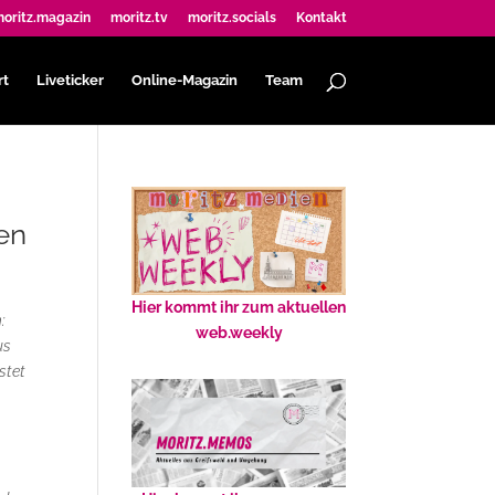
oritz.magazin
moritz.tv
moritz.socials
Kontakt
rt
Liveticker
Online-Magazin
Team
en
Hier kommt ihr zum aktuellen
:
web.weekly
us
stet