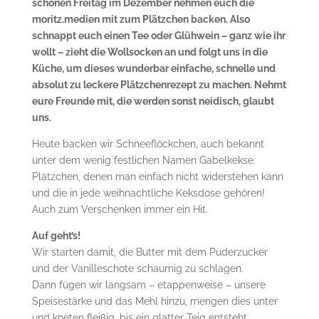
schönen Freitag im Dezember nehmen euch die
moritz.medien mit zum Plätzchen backen. Also
schnappt euch einen Tee oder Glühwein – ganz wie ihr
wollt – zieht die Wollsocken an und folgt uns in die
Küche, um dieses wunderbar einfache, schnelle und
absolut zu leckere Plätzchenrezept zu machen. Nehmt
eure Freunde mit, die werden sonst neidisch, glaubt
uns.
Heute backen wir Schneeflöckchen, auch bekannt
unter dem wenig festlichen Namen Gabelkekse.
Plätzchen, denen man einfach nicht widerstehen kann
und die in jede weihnachtliche Keksdose gehören!
Auch zum Verschenken immer ein Hit.
Auf geht’s!
Wir starten damit, die Butter mit dem Puderzucker
und der Vanilleschote schaumig zu schlagen.
Dann fügen wir langsam – etappenweise – unsere
Speisestärke und das Mehl hinzu, mengen dies unter
und kneten fleißig, bis ein glatter Teig entsteht.