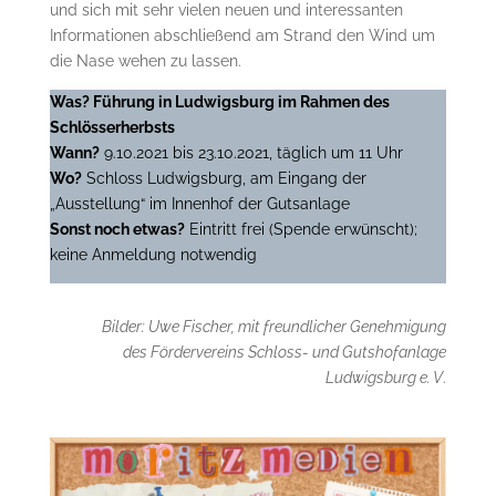
und sich mit sehr vielen neuen und interessanten
Informationen abschließend am Strand den Wind um
die Nase wehen zu lassen.
Was? Führung in Ludwigsburg im Rahmen des
Schlösserherbsts
Wann?
9.10.2021 bis 23.10.2021, täglich um 11 Uhr
Wo?
Schloss Ludwigsburg, am Eingang der
„Ausstellung“ im Innenhof der Gutsanlage
Sonst noch etwas?
Eintritt frei (Spende erwünscht);
keine Anmeldung notwendig
Bilder: Uwe Fischer, mit freundlicher Genehmigung
des Fördervereins Schloss- und Gutshofanlage
Ludwigsburg e. V
.