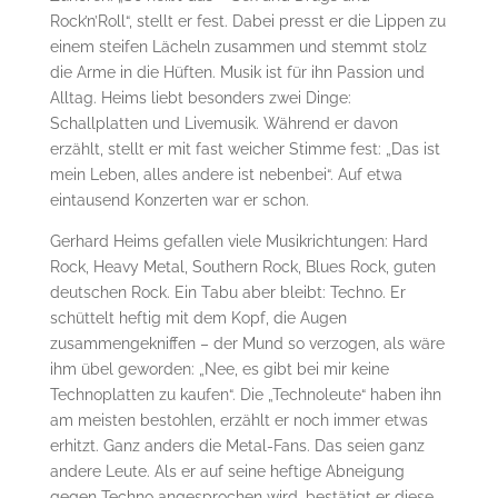
Rock’n’Roll“, stellt er fest. Dabei presst er die Lippen zu
einem steifen Lächeln zusammen und stemmt stolz
die Arme in die Hüften. Musik ist für ihn Passion und
Alltag. Heims liebt besonders zwei Dinge:
Schallplatten und Livemusik. Während er davon
erzählt, stellt er mit fast weicher Stimme fest: „Das ist
mein Leben, alles andere ist nebenbei“. Auf etwa
eintausend Konzerten war er schon.
Gerhard Heims gefallen viele Musikrichtungen: Hard
Rock, Heavy Metal, Southern Rock, Blues Rock, guten
deutschen Rock. Ein Tabu aber bleibt: Techno. Er
schüttelt heftig mit dem Kopf, die Augen
zusammengekniffen – der Mund so verzogen, als wäre
ihm übel geworden: „Nee, es gibt bei mir keine
Technoplatten zu kaufen“. Die „Technoleute“ haben ihn
am meisten bestohlen, erzählt er noch immer etwas
erhitzt. Ganz anders die Metal-Fans. Das seien ganz
andere Leute. Als er auf seine heftige Abneigung
gegen Techno angesprochen wird, bestätigt er diese