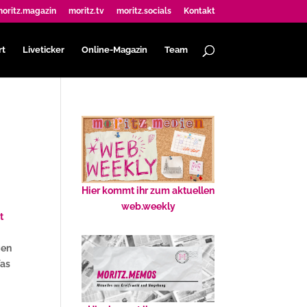
oritz.magazin
moritz.tv
moritz.socials
Kontakt
rt
Liveticker
Online-Magazin
Team
Hier kommt ihr zum aktuellen
web.weekly
t
gen
Was