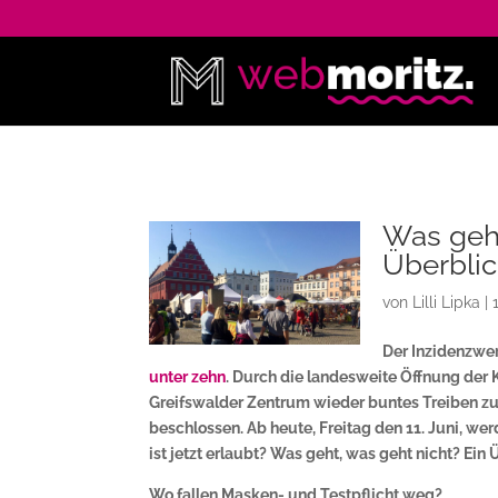
Was geh
Überbli
von
Lilli Lipka
|
Der Inzidenzwe
unter zehn
. Durch die landesweite Öffnung der 
Greifswalder Zentrum wieder buntes Treiben zu
beschlossen. Ab heute, Freitag den 11. Juni, w
ist jetzt erlaubt? Was geht, was geht nicht? Ein 
Wo fallen Masken- und Testpflicht weg?