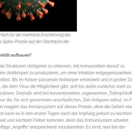
tlich für die markante Erscheinung des
 Spike-Protein auf der Oberfläche der
unität aufbauen?
de Strukturen (Antigene) zu erkennen, mit Immunzellen darauf zu
e (Antikörper) zu produzieren, um einer Infektion entgegenzuwirken
selbst. Bis im Körper passende Antikörper entwickelt und in großer Z
 die dem Virus die Möglichkeit gibt, sich bis dahin zunächst stark zu
ulösen. Deshalb wird bei konventionellen, sogenannten „Totimpfstof
nur die, für sich genommen unschädlichen, Ziel-Antigene selbst, im F
n reagiert das Immunsystem auf dieses Protein, ohne die Gefahr ein
on kann es in den ersten Tagen nach der Impfung jedoch zu leichten
gkeit und leichtem Fieber kommen, denn das Immunsystem arbeitet
tige „Angriffe“ entsprechend vorzubereiten. Es lernt, was bei der