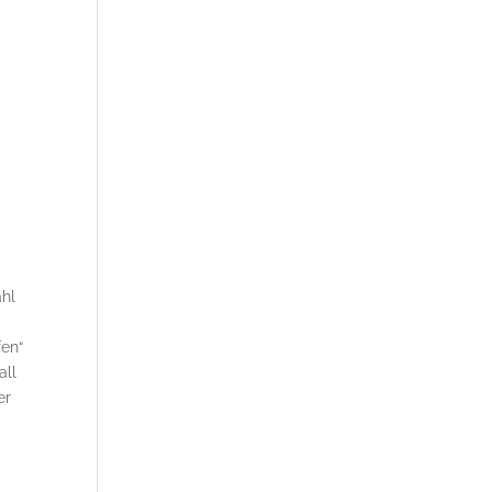
.
ahl
fen“
all
er