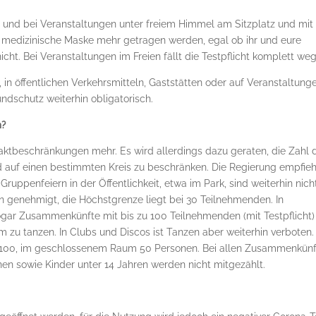
rt und bei Veranstaltungen unter freiem Himmel am Sitzplatz und mit
edizinische Maske mehr getragen werden, egal ob ihr und eure
t. Bei Veranstaltungen im Freien fällt die Testpflicht komplett weg
 in öffentlichen Verkehrsmitteln, Gaststätten oder auf Veranstaltunge
dschutz weiterhin obligatorisch.
n?
taktbeschränkungen mehr. Es wird allerdings dazu geraten, die Zahl 
nd auf einen bestimmten Kreis zu beschränken. Die Regierung empfieh
ruppenfeiern in der Öffentlichkeit, etwa im Park, sind weiterhin nich
en genehmigt, die Höchstgrenze liegt bei 30 Teilnehmenden. In
ogar Zusammenkünfte mit bis zu 100 Teilnehmenden (mit Testpflicht)
m zu tanzen. In Clubs und Discos ist Tanzen aber weiterhin verboten.
en 100, im geschlossenem Raum 50 Personen. Bei allen Zusammenkün
nen sowie Kinder unter 14 Jahren werden nicht mitgezählt.