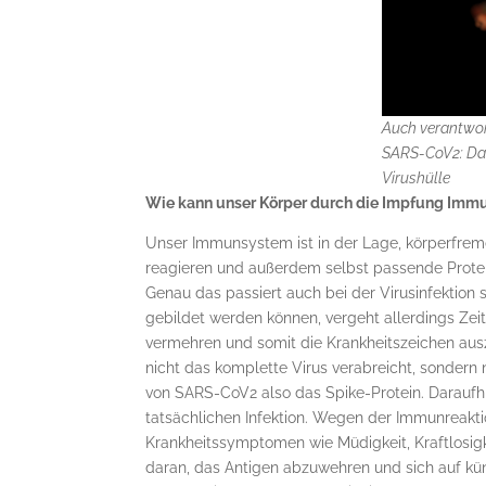
Auch verantwor
SARS-CoV2: Das
Virushülle
Wie kann unser Körper durch die Impfung Imm
Unser Immunsystem ist in der Lage, körperfrem
reagieren und außerdem selbst passende Protein
Genau das passiert auch bei der Virusinfektion 
gebildet werden können, vergeht allerdings Zeit,
vermehren und somit die Krankheitszeichen ausz
nicht das komplette Virus verabreicht, sondern 
von SARS-CoV2 also das Spike-Protein. Daraufhi
tatsächlichen Infektion. Wegen der Immunreakti
Krankheitssymptomen wie Müdigkeit, Kraftlosi
daran, das Antigen abzuwehren und sich auf künf