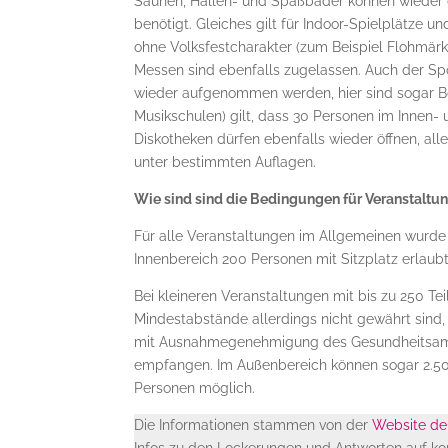
Saunen, Hallen- und Spaßbäder können wieder g
benötigt. Gleiches gilt für Indoor-Spielplätze
ohne Volksfestcharakter (zum Beispiel Flohmär
Messen sind ebenfalls zugelassen. Auch der Spo
wieder aufgenommen werden, hier sind sogar Be
Musikschulen) gilt, dass 30 Personen im Innen
Diskotheken dürfen ebenfalls wieder öffnen, all
unter bestimmten Auflagen.
Wie sind sind die Bedingungen für Veranstaltu
Für alle Veranstaltungen im Allgemeinen wurde
Innenbereich 200 Personen mit Sitzplatz erlaubt
Bei kleineren Veranstaltungen mit bis zu 250 Te
Mindestabstände allerdings nicht gewährt sind, 
mit Ausnahmegenehmigung des Gesundheitsamts
empfangen. Im Außenbereich können sogar 2.500
Personen möglich.
Die Informationen stammen von der
Website de