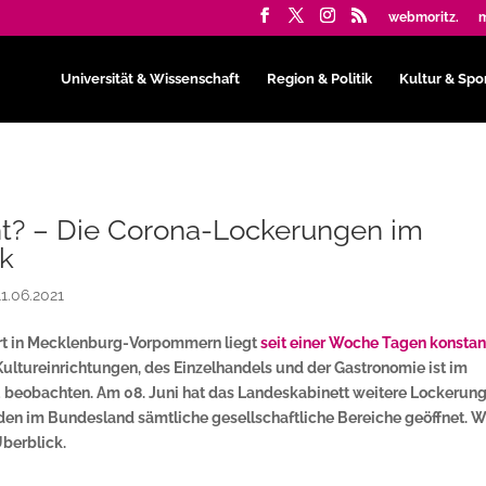
webmoritz.
m
Universität & Wissenschaft
Region & Politik
Kultur & Spo
t? – Die Corona-Lockerungen im
ck
11.06.2021
rt in Mecklenburg-Vorpommern liegt
seit einer Woche Tagen konstan
Kultureinrichtungen, des Einzelhandels und der Gastronomie ist im
 beobachten. Am 08. Juni hat das Landeskabinett weitere Lockerun
erden im Bundesland sämtliche gesellschaftliche Bereiche geöffnet. 
Überblick.