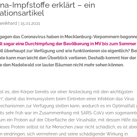
na-Impfstoffe erklärt – ein
tionsartikel
hweikhard
|
15.01.2021
gegen das Coronavirus haben in Mecklenburg-Vorpommern begonne
lt sogar eine Durchimpfung der Bevölkerung in MV bis zum Sommer 
ell überhaupt zur Verfügung und wie funktionieren sie eigentlich? Bei
te kann man leicht den Überblick verlieren. Deshalb kommt hier der
 die den Nadelwald vor lauter Bäumen nicht mehr sehen können.
st es, den Körper bereits vor einer Ansteckung mit den wichtigsten
“, damit das Immunsystem beim Eintreten einer Infektion das Virus
mechanismen zur Verfügung stellen kann, wodurch es im Optimalfall 
reits sehr früh war im Zusammenhang mit SARS-CoV2 vom sogenannt
um ein Protein auf der Oberfläche der Virushülle, mit dessen Hilfe d
ses Protein selbst ist für Menschen zwar nicht schädlich, es ist abe
len eindringen, sich vermehren und seine schädigende Wirkung in