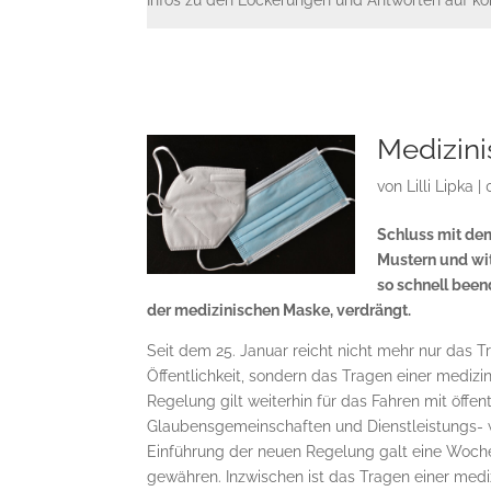
Infos zu den Lockerungen und Antworten auf ko
Medizin
von
Lilli Lipka
|
Schluss mit de
Mustern und wi
so schnell been
der medizinischen Maske, verdrängt.
Seit dem 25. Januar reicht nicht mehr nur da
Öffentlichkeit, sondern das Tragen einer medizi
Regelung gilt weiterhin für das Fahren mit öff
Glaubensgemeinschaften und Dienstleistungs- 
Einführung der neuen Regelung galt eine Woche
gewähren. Inzwischen ist das Tragen einer mediz