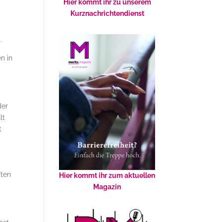
Hier kommt ihr zu unserem
Kurznachrichtendienst
.
n in
der
lt
t
ften
Hier kommt ihr zum aktuellen
Magazin