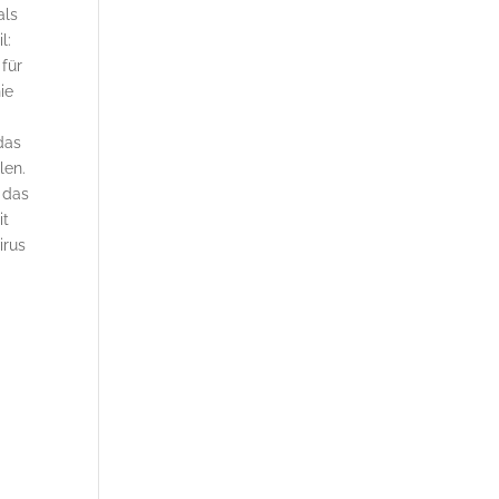
als
l:
 für
ie
das
len.
 das
it
irus