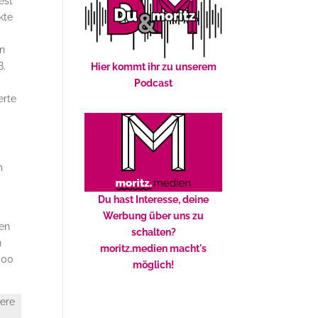
est
kte
nn
B.
Hier kommt ihr zu unserem
Podcast
erte
m
Du hast Interesse, deine
Werbung über uns zu
nen
schalten?
n
moritz.medien macht's
400
möglich!
tere