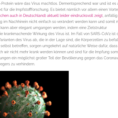
-Protein wäre das Virus machtlos. Dementsprechend war und ist es 
t für die Impfstoffforschung. Es bietet nämlich vor allem einen Vortei
schen auch in Deutschland) aktuell leider eindrucksvoll zeigt
, anfällig
ung im Nachhinein nicht einfach so verändert werden kann und somit n
 kann aber elegant umgangen werden, indem eine Zielstruktur
ie krankmachende Wirkung des Virus ist. Im Fall von SARS-CoV2 ist 
arianten des Virus ab, die in der Lage sind, die Körperzellen zu befal
 selbst betreffen, sorgen umgekehrt auf natürliche Weise dafür, dass
rch wir nicht mehr krank werden können und sind für die Impfung som
mpfungen ein möglichst großer Teil der Bevölkerung gegen das Coronav
egers zu verhindern.