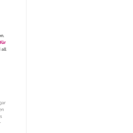
n.
für
 all
gar
en
as
r