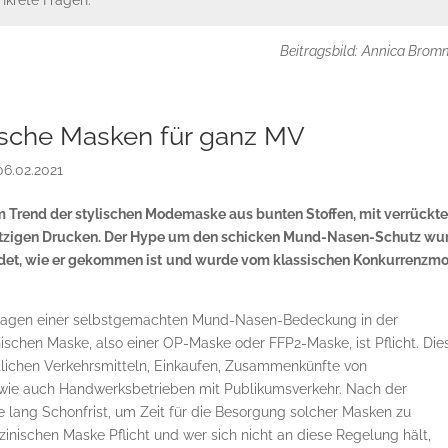
nkrete Fragen.
Beitragsbild:
Annica Brom
ische Masken für ganz MV
06.02.2021
m Trend der stylischen Modemaske aus bunten Stoffen, mit verrückt
tzigen Drucken. Der Hype um den schicken Mund-Nasen-Schutz wu
det, wie er gekommen ist
und wurde vom klassischen Konkurrenzmo
s Tragen einer selbstgemachten Mund-Nasen-Bedeckung in der
nischen Maske, also einer OP-Maske oder FFP2-Maske, ist Pflicht. Die
entlichen Verkehrsmitteln, Einkaufen, Zusammenkünfte von
wie auch Handwerksbetrieben mit Publikumsverkehr. Nach der
 lang Schonfrist, um Zeit für die Besorgung solcher Masken zu
inischen Maske Pflicht und wer sich nicht an diese Regelung hält,