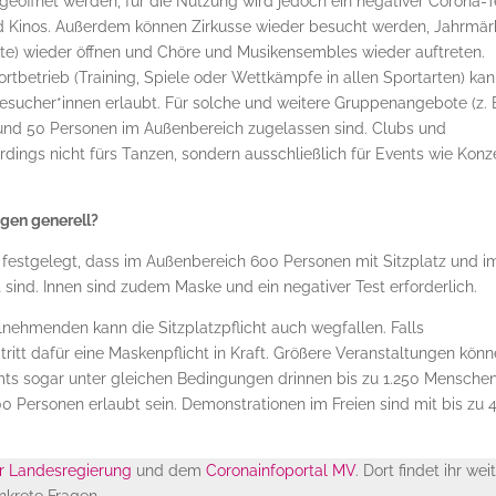
eöffnet werden, für die Nutzung wird jedoch ein negativer Corona-T
 und Kinos. Außerdem können Zirkusse wieder besucht werden, Jahrmär
kte) wieder öffnen und Chöre und Musikensembles wieder auftreten.
rtbetrieb (Training, Spiele oder Wettkämpfe in allen Sportarten) ka
sucher*innen erlaubt. Für solche und weitere Gruppenangebote (z. 
- und 50 Personen im Außenbereich zugelassen sind. Clubs und
erdings nicht fürs Tanzen, sondern ausschließlich für Events wie Konz
ngen generell?
 festgelegt, dass im Außenbereich 600 Personen mit Sitzplatz und i
 sind. Innen sind zudem Maske und ein negativer Test erforderlich.
ilnehmenden kann die Sitzplatzpflicht auch wegfallen. Falls
tritt dafür eine Maskenpflicht in Kraft. Größere Veranstaltungen kön
 sogar unter gleichen Bedingungen drinnen bis zu 1.250 Mensche
 Personen erlaubt sein. Demonstrationen im Freien sind mit bis zu 
r Landesregierung
und dem
Coronainfoportal MV
. Dort findet ihr wei